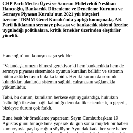
CHP Parti Meclisi Üyesi ve Samsun Milletvekili Neslihan
Hancıoğlu, Bankacılık Düzenleme ve Denetleme Kurumu ve
Sermaye Piyasası Kurulu’nun 2021 yılı bütçeleri
üzerine TBMM Genel Kurulu’nda yaptığı konuşmada, AK
Parti iktidarının sermaye piyasası ve bankacılık sistemi üzerine
uyguladığı politikalara, kritik örnekler üzerinden eleştiriler
yöneltti.
Hancıoğlu’nun konuşması şu şekilde:
“Vatandaşlarımızın bilmesi gerekiyor ki hem bankacılıkta hem de
sermaye piyasası sisteminde oyunun kuralları bellidir ve sistemin
bütün aktörleri aynı hukuka tabidir. Her iki kurum da sorumlu
kılındıkları alanlarda sistemin sağlıklı çalışmasını sağlamakla
yükümlüdür.
Tabii, bu durum, kuralların herkese eşit uygulandığı, hukukun
üstünlüğü ilkesine bağlı kalındığı demokratik sistemler için geçerli,
bizdeyse durum çok farklı.
Buna basit bir örnekleme yaparsam; Sayın Cumhurbaşkanı 19
Ağustos günü bir açıklama yaparak iki gün sonra müjdeli bir haberi
kamuoyuyla paylaşacağını söylüyor. Aynı dakikada her yere haber