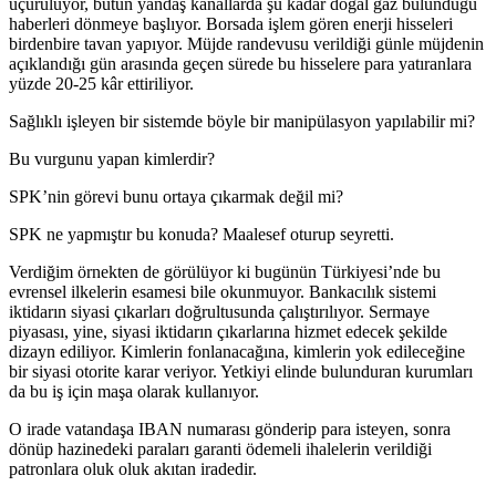
uçuruluyor, bütün yandaş kanallarda şu kadar doğal gaz bulunduğu
haberleri dönmeye başlıyor. Borsada işlem gören enerji hisseleri
birdenbire tavan yapıyor. Müjde randevusu verildiği günle müjdenin
açıklandığı gün arasında geçen sürede bu hisselere para yatıranlara
yüzde 20-25 kâr ettiriliyor.
Sağlıklı işleyen bir sistemde böyle bir manipülasyon yapılabilir mi?
Bu vurgunu yapan kimlerdir?
SPK’nin görevi bunu ortaya çıkarmak değil mi?
SPK ne yapmıştır bu konuda? Maalesef oturup seyretti.
Verdiğim örnekten de görülüyor ki bugünün Türkiyesi’nde bu
evrensel ilkelerin esamesi bile okunmuyor. Bankacılık sistemi
iktidarın siyasi çıkarları doğrultusunda çalıştırılıyor. Sermaye
piyasası, yine, siyasi iktidarın çıkarlarına hizmet edecek şekilde
dizayn ediliyor. Kimlerin fonlanacağına, kimlerin yok edileceğine
bir siyasi otorite karar veriyor. Yetkiyi elinde bulunduran kurumları
da bu iş için maşa olarak kullanıyor.
O irade vatandaşa IBAN numarası gönderip para isteyen, sonra
dönüp hazinedeki paraları garanti ödemeli ihalelerin verildiği
patronlara oluk oluk akıtan iradedir.