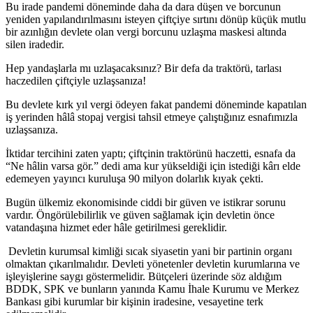
Bu irade pandemi döneminde daha da dara düşen ve borcunun
yeniden yapılandırılmasını isteyen çiftçiye sırtını dönüp küçük mutlu
bir azınlığın devlete olan vergi borcunu uzlaşma maskesi altında
silen iradedir.
Hep yandaşlarla mı uzlaşacaksınız? Bir defa da traktörü, tarlası
haczedilen çiftçiyle uzlaşsanıza!
Bu devlete kırk yıl vergi ödeyen fakat pandemi döneminde kapatılan
iş yerinden hâlâ stopaj vergisi tahsil etmeye çalıştığınız esnafımızla
uzlaşsanıza.
İktidar tercihini zaten yaptı; çiftçinin traktörünü haczetti, esnafa da
“Ne hâlin varsa gör.” dedi ama kur yükseldiği için istediği kârı elde
edemeyen yayıncı kuruluşa 90 milyon dolarlık kıyak çekti.
Bugün ülkemiz ekonomisinde ciddi bir güven ve istikrar sorunu
vardır. Öngörülebilirlik ve güven sağlamak için devletin önce
vatandaşına hizmet eder hâle getirilmesi gereklidir.
Devletin kurumsal kimliği sıcak siyasetin yani bir partinin organı
olmaktan çıkarılmalıdır. Devleti yönetenler devletin kurumlarına ve
işleyişlerine saygı göstermelidir. Bütçeleri üzerinde söz aldığım
BDDK, SPK ve bunların yanında Kamu İhale Kurumu ve Merkez
Bankası gibi kurumlar bir kişinin iradesine, vesayetine terk