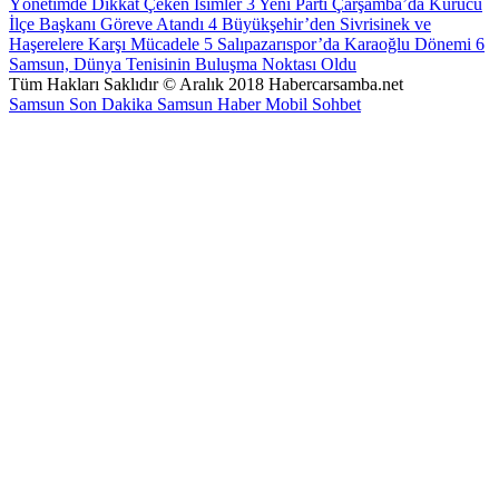
Yönetimde Dikkat Çeken İsimler
3
Yeni Parti Çarşamba’da Kurucu
İlçe Başkanı Göreve Atandı
4
Büyükşehir’den Sivrisinek ve
Haşerelere Karşı Mücadele
5
Salıpazarıspor’da Karaoğlu Dönemi
6
Samsun, Dünya Tenisinin Buluşma Noktası Oldu
Tüm Hakları Saklıdır © Aralık 2018 Habercarsamba.net
Samsun Son Dakika
Samsun Haber
Mobil Sohbet