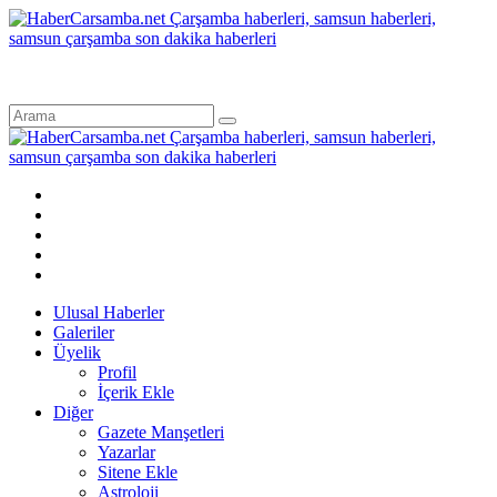
Ulusal Haberler
Galeriler
Üyelik
Profil
İçerik Ekle
Diğer
Gazete Manşetleri
Yazarlar
Sitene Ekle
Astroloji