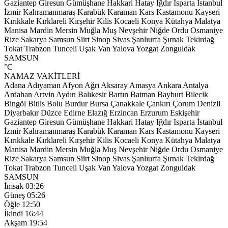
Gaziantep
Giresun
Gümüşhane
Hakkari
Hatay
Iğdır
Isparta
İstanbul
İzmir
Kahramanmaraş
Karabük
Karaman
Kars
Kastamonu
Kayseri
Kırıkkale
Kırklareli
Kırşehir
Kilis
Kocaeli
Konya
Kütahya
Malatya
Manisa
Mardin
Mersin
Muğla
Muş
Nevşehir
Niğde
Ordu
Osmaniye
Rize
Sakarya
Samsun
Siirt
Sinop
Sivas
Şanlıurfa
Şırnak
Tekirdağ
Tokat
Trabzon
Tunceli
Uşak
Van
Yalova
Yozgat
Zonguldak
SAMSUN
°C
NAMAZ VAKİTLERİ
Adana
Adıyaman
Afyon
Ağrı
Aksaray
Amasya
Ankara
Antalya
Ardahan
Artvin
Aydın
Balıkesir
Bartın
Batman
Bayburt
Bilecik
Bingöl
Bitlis
Bolu
Burdur
Bursa
Çanakkale
Çankırı
Çorum
Denizli
Diyarbakır
Düzce
Edirne
Elazığ
Erzincan
Erzurum
Eskişehir
Gaziantep
Giresun
Gümüşhane
Hakkari
Hatay
Iğdır
Isparta
İstanbul
İzmir
Kahramanmaraş
Karabük
Karaman
Kars
Kastamonu
Kayseri
Kırıkkale
Kırklareli
Kırşehir
Kilis
Kocaeli
Konya
Kütahya
Malatya
Manisa
Mardin
Mersin
Muğla
Muş
Nevşehir
Niğde
Ordu
Osmaniye
Rize
Sakarya
Samsun
Siirt
Sinop
Sivas
Şanlıurfa
Şırnak
Tekirdağ
Tokat
Trabzon
Tunceli
Uşak
Van
Yalova
Yozgat
Zonguldak
SAMSUN
İmsak
03:26
Güneş
05:26
Öğle
12:50
İkindi
16:44
Akşam
19:54