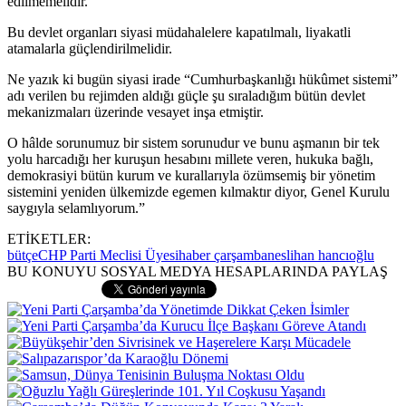
edilmemelidir.
Bu devlet organları siyasi müdahalelere kapatılmalı, liyakatli
atamalarla güçlendirilmelidir.
Ne yazık ki bugün siyasi irade “Cumhurbaşkanlığı hükûmet sistemi”
adı verilen bu rejimden aldığı güçle şu sıraladığım bütün devlet
mekanizmaları üzerinde vesayet inşa etmiştir.
O hâlde sorunumuz bir sistem sorunudur ve bunu aşmanın bir tek
yolu harcadığı her kuruşun hesabını millete veren, hukuka bağlı,
demokrasiyi bütün kurum ve kurallarıyla özümsemiş bir yönetim
sistemini yeniden ülkemizde egemen kılmaktır diyor, Genel Kurulu
saygıyla selamlıyorum.”
ETİKETLER:
bütçe
CHP Parti Meclisi Üyesi
haber çarşamba
neslihan hancıoğlu
BU KONUYU SOSYAL MEDYA HESAPLARINDA PAYLAŞ