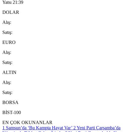
Yatsı
21:39
DOLAR
A
lış
:
S
atış
:
EURO
A
lış
:
S
atış
:
ALTIN
A
lış
:
S
atış
:
BORSA
BİST-100
EN ÇOK OKUNANLAR
1
Samsun’da ‘Bu Kampta Hayat Var’
2
Yeni Parti Çarşamba’da