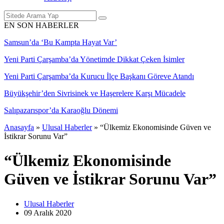
EN SON HABERLER
Samsun’da ‘Bu Kampta Hayat Var’
Yeni Parti Çarşamba’da Yönetimde Dikkat Çeken İsimler
Yeni Parti Çarşamba’da Kurucu İlçe Başkanı Göreve Atandı
Büyükşehir’den Sivrisinek ve Haşerelere Karşı Mücadele
Salıpazarıspor’da Karaoğlu Dönemi
Anasayfa
»
Ulusal Haberler
»
“Ülkemiz Ekonomisinde Güven ve
İstikrar Sorunu Var”
“Ülkemiz Ekonomisinde
Güven ve İstikrar Sorunu Var”
Ulusal Haberler
09 Aralık
2020