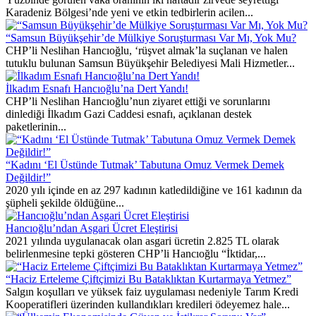
Karadeniz Bölgesi’nde yeni ve etkin tedbirlerin acilen...
“Samsun Büyükşehir’de Mülkiye Soruşturması Var Mı, Yok Mu?
CHP’li Neslihan Hancıoğlu, ‘rüşvet almak’la suçlanan ve halen
tutuklu bulunan Samsun Büyükşehir Belediyesi Mali Hizmetler...
İlkadım Esnafı Hancıoğlu’na Dert Yandı!
CHP’li Neslihan Hancıoğlu’nun ziyaret ettiği ve sorunlarını
dinlediği İlkadım Gazi Caddesi esnafı, açıklanan destek
paketlerinin...
“Kadını ‘El Üstünde Tutmak’ Tabutuna Omuz Vermek Demek
Değildir!”
2020 yılı içinde en az 297 kadının katledildiğine ve 161 kadının da
şüpheli şekilde öldüğüne...
Hancıoğlu’ndan Asgari Ücret Eleştirisi
2021 yılında uygulanacak olan asgari ücretin 2.825 TL olarak
belirlenmesine tepki gösteren CHP’li Hancıoğlu “İktidar,...
“Haciz Erteleme Çiftçimizi Bu Bataklıktan Kurtarmaya Yetmez”
Salgın koşulları ve yüksek faiz uygulaması nedeniyle Tarım Kredi
Kooperatifleri üzerinden kullandıkları kredileri ödeyemez hale...