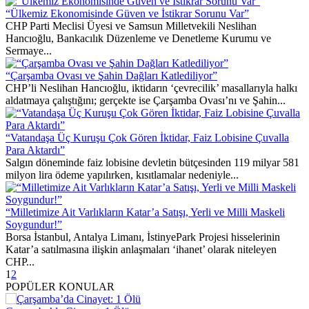
“Ülkemiz Ekonomisinde Güven ve İstikrar Sorunu Var”
CHP Parti Meclisi Üyesi ve Samsun Milletvekili Neslihan
Hancıoğlu, Bankacılık Düzenleme ve Denetleme Kurumu ve
Sermaye...
“Çarşamba Ovası ve Şahin Dağları Katlediliyor”
CHP’li Neslihan Hancıoğlu, iktidarın ‘çevrecilik’ masallarıyla halkı
aldatmaya çalıştığını; gerçekte ise Çarşamba Ovası’nı ve Şahin...
“Vatandaşa Üç Kuruşu Çok Gören İktidar, Faiz Lobisine Çuvalla
Para Aktardı”
Salgın döneminde faiz lobisine devletin bütçesinden 119 milyar 581
milyon lira ödeme yapılırken, kısıtlamalar nedeniyle...
“Milletimize Ait Varlıkların Katar’a Satışı, Yerli ve Milli Maskeli
Soygundur!”
Borsa İstanbul, Antalya Limanı, İstinyePark Projesi hisselerinin
Katar’a satılmasına ilişkin anlaşmaları ‘ihanet’ olarak niteleyen
CHP...
1
2
POPÜLER KONULAR