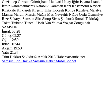
Gaziantep
Giresun
Gümüşhane
Hakkari
Hatay
Iğdır
Isparta
İstanbul
İzmir
Kahramanmaraş
Karabük
Karaman
Kars
Kastamonu
Kayseri
Kırıkkale
Kırklareli
Kırşehir
Kilis
Kocaeli
Konya
Kütahya
Malatya
Manisa
Mardin
Mersin
Muğla
Muş
Nevşehir
Niğde
Ordu
Osmaniye
Rize
Sakarya
Samsun
Siirt
Sinop
Sivas
Şanlıurfa
Şırnak
Tekirdağ
Tokat
Trabzon
Tunceli
Uşak
Van
Yalova
Yozgat
Zonguldak
SAMSUN
İmsak
03:28
Güneş
05:27
Öğle
12:50
İkindi
16:44
Akşam
19:53
Yatsı
21:37
Tüm Hakları Saklıdır © Aralık 2018 Habercarsamba.net
Samsun Son Dakika
Samsun Haber
Mobil Sohbet