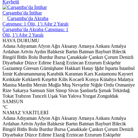
Kaybetti
Çarşamba’da İntihar
Çarşamba’da Akraba Çatışması: 1
Ölü, 1’i Ağır 2 Yaralı
HAVA DURUMU
Adana
Adıyaman
Afyon
Ağrı
Aksaray
Amasya
Ankara
Antalya
Ardahan
Artvin
Aydın
Balıkesir
Bartın
Batman
Bayburt
Bilecik
Bingöl
Bitlis
Bolu
Burdur
Bursa
Çanakkale
Çankırı
Çorum
Denizli
Diyarbakır
Düzce
Edirne
Elazığ
Erzincan
Erzurum
Eskişehir
Gaziantep
Giresun
Gümüşhane
Hakkari
Hatay
Iğdır
Isparta
İstanbul
İzmir
Kahramanmaraş
Karabük
Karaman
Kars
Kastamonu
Kayseri
Kırıkkale
Kırklareli
Kırşehir
Kilis
Kocaeli
Konya
Kütahya
Malatya
Manisa
Mardin
Mersin
Muğla
Muş
Nevşehir
Niğde
Ordu
Osmaniye
Rize
Sakarya
Samsun
Siirt
Sinop
Sivas
Şanlıurfa
Şırnak
Tekirdağ
Tokat
Trabzon
Tunceli
Uşak
Van
Yalova
Yozgat
Zonguldak
SAMSUN
°C
NAMAZ VAKİTLERİ
Adana
Adıyaman
Afyon
Ağrı
Aksaray
Amasya
Ankara
Antalya
Ardahan
Artvin
Aydın
Balıkesir
Bartın
Batman
Bayburt
Bilecik
Bingöl
Bitlis
Bolu
Burdur
Bursa
Çanakkale
Çankırı
Çorum
Denizli
Diyarbakır
Düzce
Edirne
Elazığ
Erzincan
Erzurum
Eskişehir