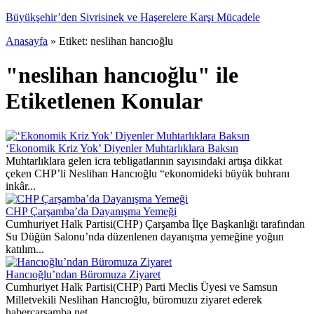
Büyükşehir’den Sivrisinek ve Haşerelere Karşı Mücadele
Anasayfa
»
Etiket: neslihan hancıoğlu
"neslihan hancıoğlu" ile
Etiketlenen Konular
‘Ekonomik Kriz Yok’ Diyenler Muhtarlıklara Baksın
Muhtarlıklara gelen icra tebligatlarının sayısındaki artışa dikkat
çeken CHP’li Neslihan Hancıoğlu “ekonomideki büyük buhranı
inkâr...
CHP Çarşamba’da Dayanışma Yemeği
Cumhuriyet Halk Partisi(CHP) Çarşamba İlçe Başkanlığı tarafından
Su Düğün Salonu’nda düzenlenen dayanışma yemeğine yoğun
katılım...
Hancıoğlu’ndan Büromuza Ziyaret
Cumhuriyet Halk Partisi(CHP) Parti Meclis Üyesi ve Samsun
Milletvekili Neslihan Hancıoğlu, büromuzu ziyaret ederek
habercarsamba.net...