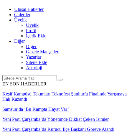
Ulusal Haberler
Galeriler
Üyelik
Üyelik
Profil
İçerik Ekle
Diğer
Diğer
Gazete Manşetleri
Yazarlar
Sitene Ekle
Astroloji
EN SON HABERLER
Keşif Kampüsü Takımları Teknofest Şanlıurfa Finalinde Yarışmaya
Hak Kazandı
Samsun’da ‘Bu Kampta Hayat Var’
Yeni Parti Çarşamba’da Yönetimde Dikkat Çeken İsimler
Yeni Parti Çarşamba’da Kurucu İlçe Başkanı Göreve Atandı