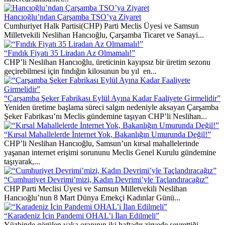
Hancıoğlu’ndan Çarşamba TSO’ya Ziyaret
Cumhuriyet Halk Partisi(CHP) Parti Meclis Üyesi ve Samsun
Milletvekili Neslihan Hancıoğlu, Çarşamba Ticaret ve Sanayi...
“Fındık Fiyatı 35 Liradan Az Olmamalı!”
CHP’li Neslihan Hancıoğlu, üreticinin kayıpsız bir üretim sezonu
geçirebilmesi için fındığın kilosunun bu yıl en...
“Çarşamba Şeker Fabrikası Eylül Ayına Kadar Faaliyete Girmelidir”
Yeniden üretime başlama süreci salgın nedeniyle aksayan Çarşamba
Şeker Fabrikası’nı Meclis gündemine taşıyan CHP’li Neslihan...
“Kırsal Mahallelerde İnternet Yok, Bakanlığın Umurunda Değil!”
CHP’li Neslihan Hancıoğlu, Samsun’un kırsal mahallelerinde
yaşanan internet erişimi sorununu Meclis Genel Kurulu gündemine
taşıyarak,...
“Cumhuriyet Devrimi’mizi, Kadın Devrimi’yle Taçlandıracağız”
CHP Parti Meclisi Üyesi ve Samsun Milletvekili Neslihan
Hancıoğlu’nun 8 Mart Dünya Emekçi Kadınlar Günü...
“Karadeniz İçin Pandemi OHAL’i İlan Edilmeli”
Yüzbinde görülen vaka oranının iki haftadır zirvede seyrettiği