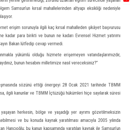
rin yerine getirilmediği, zorunlu uzaktan eğitim sürecinde yaşanan
lgem Samsun’un kırsal mahallelerinden altyapı eksikliği nedeniyle
laşıyor.
et erişim sorunuyla ilgili kaç kırsal mahalleden şikâyet başvurusu
e kadar para birikti ve bunun ne kadarı Evrensel Hizmet yatırımı
 Sayın Bakan lütfedip cevap vermedi.
 sunmakla yükümlü olduğu hizmete erişemeyen vatandaşlarımızdır,
 saydınız, bunun hesabını milletimize nasıl vereceksiniz?”
uşmasında sözünü ettiği önergeyi 28 Ocak 2021 tarihinde TBMM
a, ilgili kanunlar ve TBMM İçtüzüğü hükümleri hiçe sayılarak süresi
e yaşayan herkesin, bölge ve yaşadığı yer ayrımı gözetilmeksizin
şebilmesi ve bu konuda kaynak yaratılması amacıyla 2005 yılında
atan Hancıoğlu; bu kanun kapsamında yaratılan kaynak ile Samsun’un