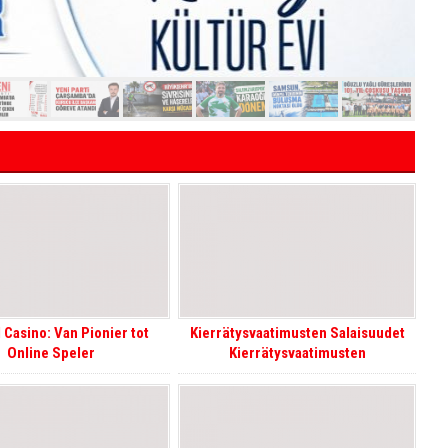
 Casino: Van Pionier tot
Kierrätysvaatimusten Salaisuudet
Online Speler
Kierrätysvaatimusten
Ymmärtäminen CoinPokerlla