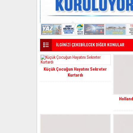
İLGİNİZİ ÇEKEBİLECEK DİĞER KONULAR
Küçük Çocuğun Hayatını Sekreter
Kurtardı
Holland