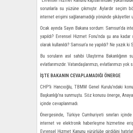
“Evrensel Hizmet Kanunu kapsamındaki yükümlülükle
sorunlarla su yüzüne çıkmıştır. Aylardır seçim bö
internet erişimi sağlanamadığı yönünde şikâyetler u
Ocak ayında Sayın Bakana sordum: Samsun’da intern
yapıldı? Evrensel Hizmet Fonu’nda şu ana kadar n
olarak kullanıldı? Samsun’a ne yapıldı? Ne yazık ki
Bu soruların asıl sahibi Ulaştırma Bakanlığının
evlatlarımızdır. Vatandaşlarımızı, evlatlarımızı yok
İŞTE BAKANIN CEVAPLAMADIĞI ÖNERGE
CHP’li Hancıoğlu, TBMM Genel Kurulu’ndaki kon
Başkanlığı’na sunmuştu. Söz konusu önerge, Anayas
içinde cevaplanmadı.
Önergesinde, Türkiye Cumhuriyeti sınırları içind
internet ve elektronik haberleşme hizmetine eri
Evrensel Hizmet Kanunu yürürlüğe girdiğini hatırl