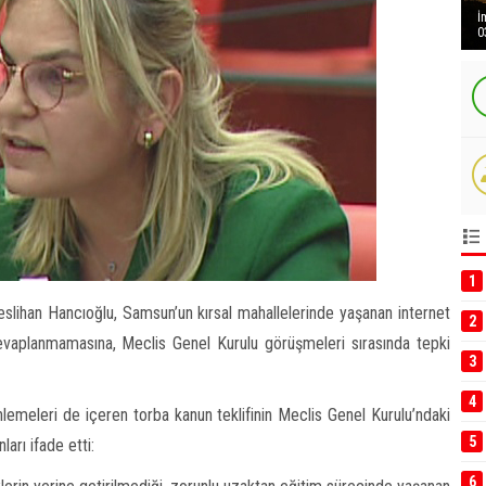
İ
0
1
slihan Hancıoğlu, Samsun’un kırsal mahallelerinde yaşanan internet
2
evaplanmamasına, Meclis Genel Kurulu görüşmeleri sırasında tepki
3
4
nlemeleri de içeren torba kanun teklifinin Meclis Genel Kurulu’ndaki
5
arı ifade etti:
6