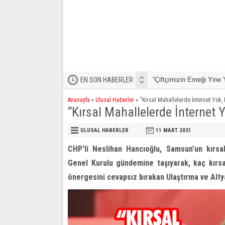
EN SON HABERLER
“Çiftçimizin Emeği Yine 
Büyükşehir İle Yaz Mevsi
Anasayfa
»
Ulusal Haberler
»
“Kırsal Mahallelerde İnternet Yok,
“Kırsal Mahallelerde İnternet 
ULUSAL HABERLER
11 MART
2021
CHP’li Neslihan Hancıoğlu, Samsun’un kırsa
Genel Kurulu gündemine taşıyarak, kaç kırsa
önergesini cevapsız bırakan Ulaştırma ve Altyapı