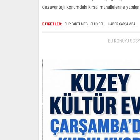
dezavantajlı konumdaki kırsal mahallelerine yapılan a
ETİKETLER:
CHP PARTI MECLISI ÜYESI
HABER ÇARŞAMBA
BU KONUYU SOSY