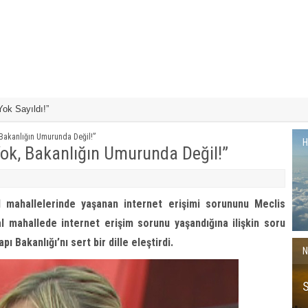
Yok Sayıldı!”
mi Sporla İç İçe
Kuzey Kültür Evi
 Bakanlığın Umurunda Değil!”
H
Yok, Bakanlığın Umurunda Değil!”
l mahallelerinde yaşanan internet erişimi sorununu Meclis
l mahallede internet erişim sorunu yaşandığına ilişkin soru
 Bakanlığı’nı sert bir dille eleştirdi.
N