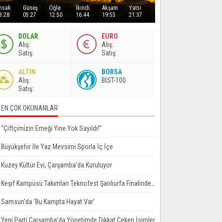
msak
Güneş
Öğle
İkindi
Akşam
Yatsı
3:28
05:27
12:50
16:44
19:53
21:37
DOLAR
EURO
A
lış
:
A
lış
:
S
atış
:
S
atış
:
ALTIN
BORSA
A
lış
:
BİST-100
S
atış
:
EN ÇOK OKUNANLAR
“Çiftçimizin Emeği Yine Yok Sayıldı!”
Büyükşehir İle Yaz Mevsimi Sporla İç İçe
Kuzey Kültür Evi, Çarşamba’da Kuruluyor
Keşif Kampüsü Takımları Teknofest Şanlıurfa Finalinde Yarışmaya Hak Kazandı
Samsun’da ‘Bu Kampta Hayat Var’
Yeni Parti Çarşamba’da Yönetimde Dikkat Çeken İsimler