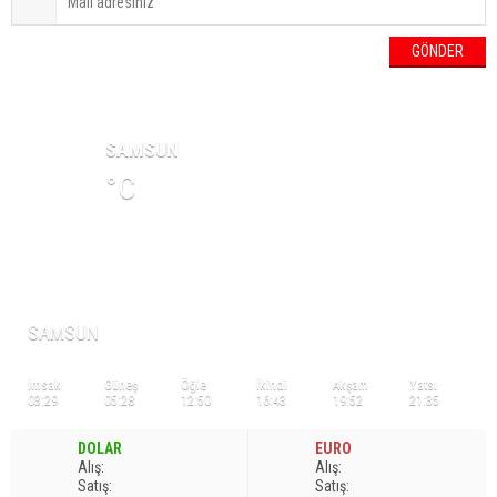
HAVA DURUMU
SAMSUN
°C
NAMAZ VAKİTLERİ
SAMSUN
İmsak
Güneş
Öğle
İkindi
Akşam
Yatsı
03:29
05:28
12:50
16:43
19:52
21:35
DOLAR
EURO
A
lış
:
A
lış
:
S
atış
:
S
atış
: