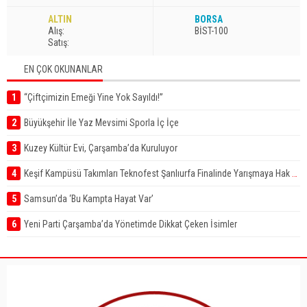
ALTIN
BORSA
A
lış
:
BİST-100
S
atış
:
EN ÇOK OKUNANLAR
1
“Çiftçimizin Emeği Yine Yok Sayıldı!”
2
Büyükşehir İle Yaz Mevsimi Sporla İç İçe
3
Kuzey Kültür Evi, Çarşamba’da Kuruluyor
4
Keşif Kampüsü Takımları Teknofest Şanlıurfa Finalinde Yarışmaya Hak Kazandı
5
Samsun’da ‘Bu Kampta Hayat Var’
6
Yeni Parti Çarşamba’da Yönetimde Dikkat Çeken İsimler