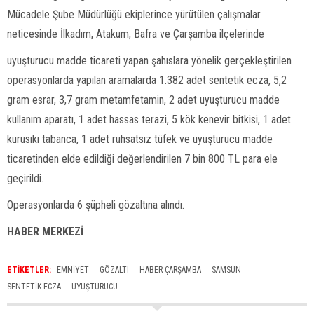
Mücadele Şube Müdürlüğü ekiplerince yürütülen çalışmalar
neticesinde İlkadım, Atakum, Bafra ve Çarşamba ilçelerinde
uyuşturucu madde ticareti yapan şahıslara yönelik gerçekleştirilen
operasyonlarda yapılan aramalarda 1.382 adet sentetik ecza, 5,2
gram esrar, 3,7 gram metamfetamin, 2 adet uyuşturucu madde
kullanım aparatı, 1 adet hassas terazi, 5 kök kenevir bitkisi, 1 adet
kurusıkı tabanca, 1 adet ruhsatsız tüfek ve uyuşturucu madde
ticaretinden elde edildiği değerlendirilen 7 bin 800 TL para ele
geçirildi.
Operasyonlarda 6 şüpheli gözaltına alındı.
HABER MERKEZİ
ETİKETLER:
EMNIYET
GÖZALTI
HABER ÇARŞAMBA
SAMSUN
SENTETIK ECZA
UYUŞTURUCU