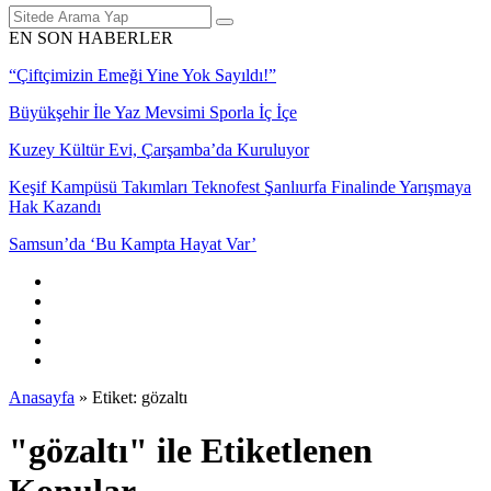
EN SON HABERLER
“Çiftçimizin Emeği Yine Yok Sayıldı!”
Büyükşehir İle Yaz Mevsimi Sporla İç İçe
Kuzey Kültür Evi, Çarşamba’da Kuruluyor
Keşif Kampüsü Takımları Teknofest Şanlıurfa Finalinde Yarışmaya
Hak Kazandı
Samsun’da ‘Bu Kampta Hayat Var’
Anasayfa
»
Etiket: gözaltı
"gözaltı" ile Etiketlenen