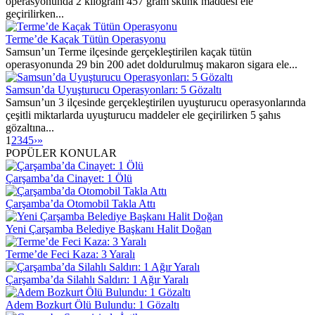
operasyonunda 2 kilogram 457 gram skunk maddesi ele
geçirilirken...
Terme’de Kaçak Tütün Operasyonu
Samsun’un Terme ilçesinde gerçekleştirilen kaçak tütün
operasyonunda 29 bin 200 adet doldurulmuş makaron sigara ele...
Samsun’da Uyuşturucu Operasyonları: 5 Gözaltı
Samsun’un 3 ilçesinde gerçekleştirilen uyuşturucu operasyonlarında
çeşitli miktarlarda uyuşturucu maddeler ele geçirilirken 5 şahıs
gözaltına...
1
2
3
4
5
›
»
POPÜLER KONULAR
Çarşamba’da Cinayet: 1 Ölü
Çarşamba’da Otomobil Takla Attı
Yeni Çarşamba Belediye Başkanı Halit Doğan
Terme’de Feci Kaza: 3 Yaralı
Çarşamba’da Silahlı Saldırı: 1 Ağır Yaralı
Adem Bozkurt Ölü Bulundu: 1 Gözaltı