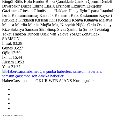
Bingöl
Bitlis
Bolu
Burdur
Bursa
Çanakkale
Çankırı
Çorum
Denizli
Diyarbakır
Düzce
Edirne
Elazığ
Erzincan
Erzurum
Eskişehir
Gaziantep
Giresun
Gümüşhane
Hakkari
Hatay
Iğdır
Isparta
İstanbul
İzmir
Kahramanmaraş
Karabük
Karaman
Kars
Kastamonu
Kayseri
Kırıkkale
Kırklareli
Kırşehir
Kilis
Kocaeli
Konya
Kütahya
Malatya
Manisa
Mardin
Mersin
Muğla
Muş
Nevşehir
Niğde
Ordu
Osmaniye
Rize
Sakarya
Samsun
Siirt
Sinop
Sivas
Şanlıurfa
Şırnak
Tekirdağ
Tokat
Trabzon
Tunceli
Uşak
Van
Yalova
Yozgat
Zonguldak
SAMSUN
İmsak
03:28
Güneş
05:27
Öğle
12:50
İkindi
16:44
Akşam
19:53
Yatsı
21:37
HaberCarsamba.net OKUR WEB AJANS Kuruluşudur.