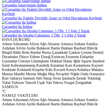
Çarşamba Sanayisinde İntihar
Çarşamba’da Traktör Devrildi: Anne ve Oğul Hayatlarını Kaybetti
Çarşamba’da İntihar
Çarşamba’da Akraba Çatışması: 1 Ölü, 1’i Ağır 2 Yaralı
HAVA DURUMU
Adana
Adıyaman
Afyon
Ağrı
Aksaray
Amasya
Ankara
Antalya
Ardahan
Artvin
Aydın
Balıkesir
Bartın
Batman
Bayburt
Bilecik
Bingöl
Bitlis
Bolu
Burdur
Bursa
Çanakkale
Çankırı
Çorum
Denizli
Diyarbakır
Düzce
Edirne
Elazığ
Erzincan
Erzurum
Eskişehir
Gaziantep
Giresun
Gümüşhane
Hakkari
Hatay
Iğdır
Isparta
İstanbul
İzmir
Kahramanmaraş
Karabük
Karaman
Kars
Kastamonu
Kayseri
Kırıkkale
Kırklareli
Kırşehir
Kilis
Kocaeli
Konya
Kütahya
Malatya
Manisa
Mardin
Mersin
Muğla
Muş
Nevşehir
Niğde
Ordu
Osmaniye
Rize
Sakarya
Samsun
Siirt
Sinop
Sivas
Şanlıurfa
Şırnak
Tekirdağ
Tokat
Trabzon
Tunceli
Uşak
Van
Yalova
Yozgat
Zonguldak
SAMSUN
°C
NAMAZ VAKİTLERİ
Adana
Adıyaman
Afyon
Ağrı
Aksaray
Amasya
Ankara
Antalya
Ardahan
Artvin
Aydın
Balıkesir
Bartın
Batman
Bayburt
Bilecik