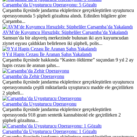
Çarşamba’da Uyuşturucu Operasyonu: 5 Gözaltı
Çarşamba ilçesinde jandarma ekiplerince gerçekleştirilen uyuşturucu
operasyonunda 5 şüpheli gözaltına alındı. Edinilen bilgilere göre
Çarşamba...
AVM’de Kuyumcu Hırsızlığı: Şüpheliler Çarşamba’da Yakalandı
Samsun’da bir alışveriş merkezinde bulunan iki ayrı kuyumcudan
ziynet eşyası çaldıkları belirlenen iki şüpheli, polis...
9 Yıl Hapis Cezası İle Aranan Şahıs Yakalandı
Çarşamba ilçesinde hakkında “Kasten öldürme” suçundan 9 yıl 2 ay
hapis cezası ile aranan şahıs...
Çarşamba’da Zehir Operasyonu
Çarşamba ilçesinde jandarma ekiplerince gerçekleştirilen uyuşturucu
operasyonunda çeşitli miktarlarda uyuşturucu madde ele geçirilirken
2 şüpheli...
Çarşamba’da Uyuşturucu Operasyonu
Çarşamba ilçesinde jandarma ekiplerince gerçekleştirilen
operasyonda 918 gram sentetik kannabinoid ele geçirilirken 2
şüpheli gözaltına...
Çarşamba’da Uyuşturucu Operasyonu: 1 Gözaltı
Çarşamba ilçesinde jandarma ekiplerince gerçekleştirilen uyuşturucu