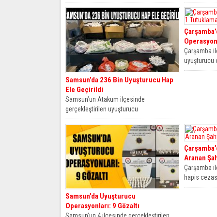
cezası...
adet uyuştur
şahıs...
Çarşamba’
Operasyon
Çarşamba il
uyuşturucu
gözaltına al
Samsun’da 236 Bin Uyuşturucu Hap
mahkemece tu
Ele Geçirildi
göre...
Samsun’un Atakum ilçesinde
gerçekleştirilen uyuşturucu
operasyonunda 236 bin 122 adet
uyuşturucu hap ele geçirildi. Edinilen...
Çarşamba’d
Aranan Şah
Çarşamba il
hapis cezas
ekiplerince y
Samsun’da Uyuşturucu
Operasyonları: 9 Gözaltı
Samsun’un 4 ilçesinde gerçekleştirilen