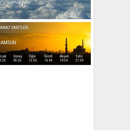
°C
AMAZ VAKİTLERİ
SAMSUN
msak
Güneş
Öğle
İkindi
Akşam
Yatsı
3:26
05:26
12:50
16:44
19:54
21:39