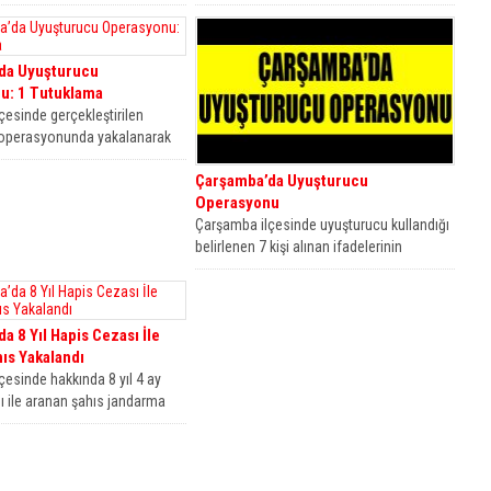
ucu hap ele geçirilirken 2
uyuşturucu operasyonunda çeşitli
miktarlarda uyuşturucu madde ele...
da Uyuşturucu
u: 1 Tutuklama
çesinde gerçekleştirilen
 operasyonunda yakalanarak
ınan şahıs çıkarıldığı
Çarşamba’da Uyuşturucu
tuklandı. Edinilen bilgilere
Operasyonu
Çarşamba ilçesinde uyuşturucu kullandığı
belirlenen 7 kişi alınan ifadelerinin
ardından savcılık talimatı ile serbest
bırakıldı....
a 8 Yıl Hapis Cezası İle
ıs Yakalandı
çesinde hakkında 8 yıl 4 ay
ı ile aranan şahıs jandarma
akalandı....