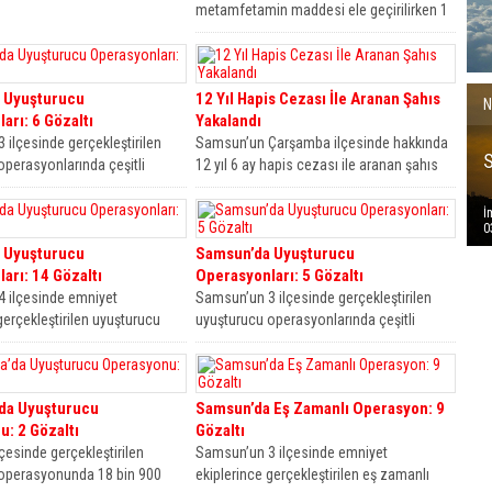
metamfetamin maddesi ele geçirilirken 1
şahıs tutuklanarak cezaevine gönderildi.
Edinilen bilgilere...
 Uyuşturucu
12 Yıl Hapis Cezası İle Aranan Şahıs
N
arı: 6 Gözaltı
Yakalandı
 ilçesinde gerçekleştirilen
Samsun’un Çarşamba ilçesinde hakkında
operasyonlarında çeşitli
12 yıl 6 ay hapis cezası ile aranan şahıs
 uyuşturucu maddeler ele
yakalandı Edinilen...
6 şahıs gözaltına...
İ
0
 Uyuşturucu
Samsun’da Uyuşturucu
arı: 14 Gözaltı
Operasyonları: 5 Gözaltı
 ilçesinde emniyet
Samsun’un 3 ilçesinde gerçekleştirilen
gerçekleştirilen uyuşturucu
uyuşturucu operasyonlarında çeşitli
rında yüklü miktarda
miktarlarda uyuşturucu maddeler ele
para ve silah ele...
geçirilirken 5 şahıs gözaltına...
da Uyuşturucu
Samsun’da Eş Zamanlı Operasyon: 9
: 2 Gözaltı
Gözaltı
çesinde gerçekleştirilen
Samsun’un 3 ilçesinde emniyet
operasyonunda 18 bin 900
ekiplerince gerçekleştirilen eş zamanlı