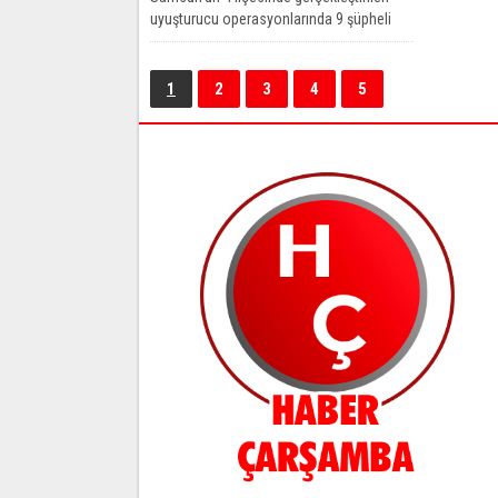
uyuşturucu operasyonlarında 9 şüpheli
gözaltına alındı. Edinilen bilgilere göre
Samsun İl...
1
2
3
4
5