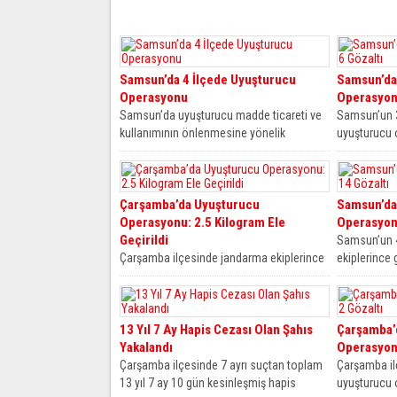
Samsun’da 4 İlçede Uyuşturucu
Samsun’da
Operasyonu
Operasyonl
Samsun’da uyuşturucu madde ticareti ve
Samsun’un 3
kullanımının önlenmesine yönelik
uyuşturucu 
yürütülen çalışmalar kapsamında
miktarlarda
operasyon gerçekleştirildi. İlkadım,
geçirilirken 
Atakum,...
Çarşamba’da Uyuşturucu
Samsun’da
Operasyonu: 2.5 Kilogram Ele
Operasyonl
Geçirildi
Samsun’un 4
Çarşamba ilçesinde jandarma ekiplerince
ekiplerince 
gerçekleştirilen uyuşturucu
operasyonla
operasyonunda 2 kilogram 457 gram
uyuşturucu, 
skunk maddesi ele geçirilirken...
13 Yıl 7 Ay Hapis Cezası Olan Şahıs
Çarşamba’
Yakalandı
Operasyonu
Çarşamba ilçesinde 7 ayrı suçtan toplam
Çarşamba il
13 yıl 7 ay 10 gün kesinleşmiş hapis
uyuşturucu 