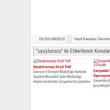
EN SON HABERLER
Keşif Kampüsü Takımları
"uyuşturucu" ile Etiketlenen Konula
Uyuşturucuya Geçit Yok!
Çarşamba’
Samsun İl Emniyet Müdürlüğü Narkotik
Operasyonu
Suçlarla Mücadele Şube Müdürlüğü
Çarşamba il
ekipleri tarafından Çarşamba’da yürütülen
gerçekleştir
uyuşturucu operasyonunda...
operasyonun
Edinilen bil