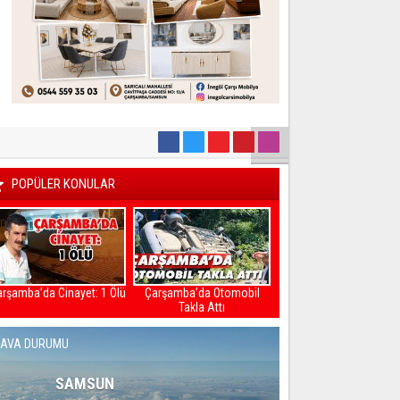
ampta Hayat Var’
Yeni Part
POPÜLER KONULAR
rşamba’da Cinayet: 1 Ölü
Çarşamba’da Otomobil
Yeni Çarşamba Beledi
Takla Attı
Başkanı Halit Doğan
AVA DURUMU
SAMSUN