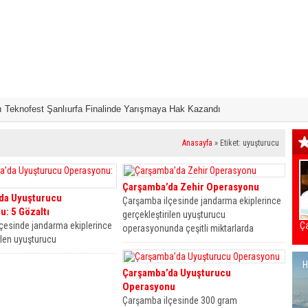
 Teknofest Şanlıurfa Finalinde Yarışmaya Hak Kazandı
Samsun’da ‘Bu K
r
Anasayfa
»
Etiket: uyuşturucu
Çarşamba’da Zehir Operasyonu
da Uyuşturucu
Çarşamba ilçesinde jandarma ekiplerince
: 5 Gözaltı
gerçekleştirilen uyuşturucu
çesinde jandarma ekiplerince
Ça
operasyonunda çeşitli miktarlarda
ilen uyuşturucu
uyuşturucu madde ele geçirilirken 2
da 5 şüpheli gözaltına alındı.
şüpheli...
H
gilere göre Çarşamba...
Çarşamba’da Uyuşturucu
Operasyonu
Çarşamba ilçesinde 300 gram