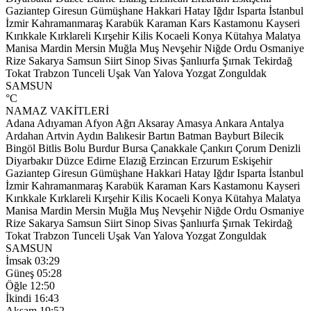
Gaziantep
Giresun
Gümüşhane
Hakkari
Hatay
Iğdır
Isparta
İstanbul
İzmir
Kahramanmaraş
Karabük
Karaman
Kars
Kastamonu
Kayseri
Kırıkkale
Kırklareli
Kırşehir
Kilis
Kocaeli
Konya
Kütahya
Malatya
Manisa
Mardin
Mersin
Muğla
Muş
Nevşehir
Niğde
Ordu
Osmaniye
Rize
Sakarya
Samsun
Siirt
Sinop
Sivas
Şanlıurfa
Şırnak
Tekirdağ
Tokat
Trabzon
Tunceli
Uşak
Van
Yalova
Yozgat
Zonguldak
SAMSUN
°C
NAMAZ VAKİTLERİ
Adana
Adıyaman
Afyon
Ağrı
Aksaray
Amasya
Ankara
Antalya
Ardahan
Artvin
Aydın
Balıkesir
Bartın
Batman
Bayburt
Bilecik
Bingöl
Bitlis
Bolu
Burdur
Bursa
Çanakkale
Çankırı
Çorum
Denizli
Diyarbakır
Düzce
Edirne
Elazığ
Erzincan
Erzurum
Eskişehir
Gaziantep
Giresun
Gümüşhane
Hakkari
Hatay
Iğdır
Isparta
İstanbul
İzmir
Kahramanmaraş
Karabük
Karaman
Kars
Kastamonu
Kayseri
Kırıkkale
Kırklareli
Kırşehir
Kilis
Kocaeli
Konya
Kütahya
Malatya
Manisa
Mardin
Mersin
Muğla
Muş
Nevşehir
Niğde
Ordu
Osmaniye
Rize
Sakarya
Samsun
Siirt
Sinop
Sivas
Şanlıurfa
Şırnak
Tekirdağ
Tokat
Trabzon
Tunceli
Uşak
Van
Yalova
Yozgat
Zonguldak
SAMSUN
İmsak
03:29
Güneş
05:28
Öğle
12:50
İkindi
16:43
Akşam
19:52