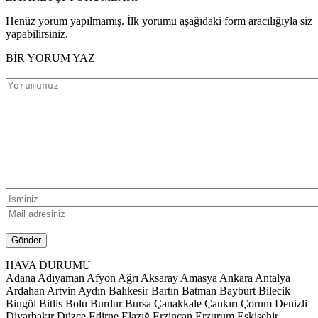
Henüz yorum yapılmamış. İlk yorumu aşağıdaki form aracılığıyla siz
yapabilirsiniz.
BİR YORUM YAZ
HAVA DURUMU
Adana
Adıyaman
Afyon
Ağrı
Aksaray
Amasya
Ankara
Antalya
Ardahan
Artvin
Aydın
Balıkesir
Bartın
Batman
Bayburt
Bilecik
Bingöl
Bitlis
Bolu
Burdur
Bursa
Çanakkale
Çankırı
Çorum
Denizli
Diyarbakır
Düzce
Edirne
Elazığ
Erzincan
Erzurum
Eskişehir