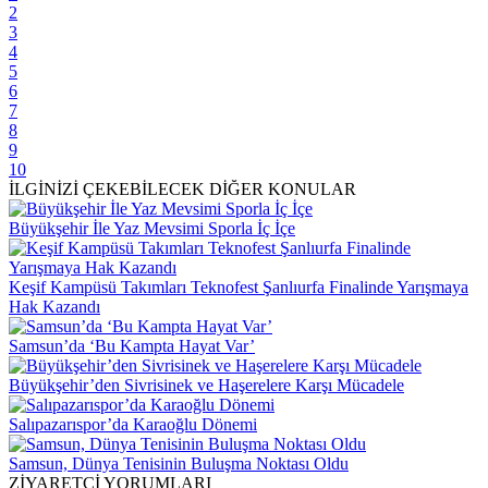
2
3
4
5
6
7
8
9
10
İLGİNİZİ ÇEKEBİLECEK DİĞER KONULAR
Büyükşehir İle Yaz Mevsimi Sporla İç İçe
Keşif Kampüsü Takımları Teknofest Şanlıurfa Finalinde Yarışmaya
Hak Kazandı
Samsun’da ‘Bu Kampta Hayat Var’
Büyükşehir’den Sivrisinek ve Haşerelere Karşı Mücadele
Salıpazarıspor’da Karaoğlu Dönemi
Samsun, Dünya Tenisinin Buluşma Noktası Oldu
ZİYARETÇİ YORUMLARI