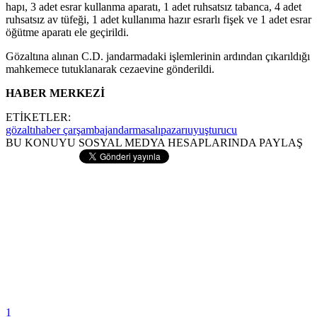
hapı, 3 adet esrar kullanma aparatı, 1 adet ruhsatsız tabanca, 4 adet
ruhsatsız av tüfeği, 1 adet kullanıma hazır esrarlı fişek ve 1 adet esrar
öğütme aparatı ele geçirildi.
Gözaltına alınan C.D. jandarmadaki işlemlerinin ardından çıkarıldığı
mahkemece tutuklanarak cezaevine gönderildi.
HABER MERKEZİ
ETİKETLER:
gözaltı
haber çarşamba
jandarma
salıpazarı
uyuşturucu
BU KONUYU SOSYAL MEDYA HESAPLARINDA PAYLAŞ
1