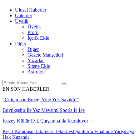
Ulusal Haberler
Galeriler
Üyelik
Üyelik
Profil
İçerik Ekle
Diğer
Diğer
Gazete Manşetleri
Yazarlar
Sitene Ekle
Astroloji
EN SON HABERLER
nde Yarışmaya