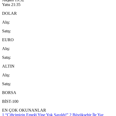
Yatsı
21:35
DOLAR
A
lış
:
S
atış
:
EURO
A
lış
:
S
atış
:
ALTIN
A
lış
:
S
atış
:
BORSA
BİST-100
EN ÇOK OKUNANLAR
1
“Çiftçimizin Emeği Yine Yok Sayıldı!”
2
Büyükşehir İle Yaz