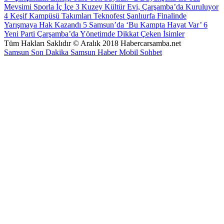
Mevsimi Sporla İç İçe
3
Kuzey Kültür Evi, Çarşamba’da Kuruluyor
4
Keşif Kampüsü Takımları Teknofest Şanlıurfa Finalinde
Yarışmaya Hak Kazandı
5
Samsun’da ‘Bu Kampta Hayat Var’
6
Yeni Parti Çarşamba’da Yönetimde Dikkat Çeken İsimler
Tüm Hakları Saklıdır © Aralık 2018 Habercarsamba.net
Samsun Son Dakika
Samsun Haber
Mobil Sohbet