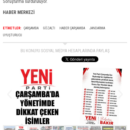
Soruşturma sürdürülüyor.
HABER MERKEZİ
ETİKETLER:
ÇARŞAMBA
GÖZALTI
HABER ÇARŞAMBA
JANDARMA
UYUŞTURUCU
BU KONUYU SOSYAL MEDYA HESAPLARINDA PAYLAŞ