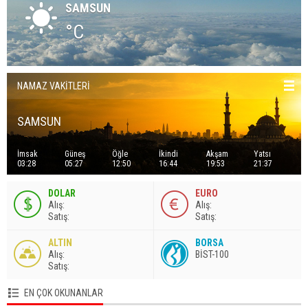
SAMSUN
°C
NAMAZ VAKİTLERİ
SAMSUN
İmsak
Güneş
Öğle
İkindi
Akşam
Yatsı
03:28
05:27
12:50
16:44
19:53
21:37
DOLAR
EURO
A
lış
:
A
lış
:
S
atış
:
S
atış
:
ALTIN
BORSA
A
lış
:
BİST-100
S
atış
:
EN ÇOK OKUNANLAR