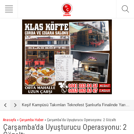
Keşif Kampüsü Takımları Teknofest Şanlıurfa Finalinde Yarışmaya Hak Kazandı
S
Anasayfa
»
Çarşamba Haber
»
Çarşamba’da Uyuşturucu Operasyonu: 2 Gözaltı
Çarşamba’da Uyuşturucu Operasyonu: 2