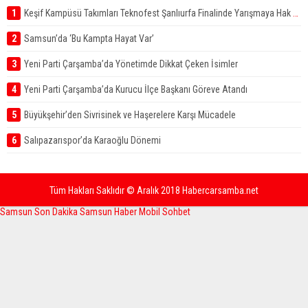
1
Keşif Kampüsü Takımları Teknofest Şanlıurfa Finalinde Yarışmaya Hak Kazandı
2
Samsun’da ‘Bu Kampta Hayat Var’
3
Yeni Parti Çarşamba’da Yönetimde Dikkat Çeken İsimler
4
Yeni Parti Çarşamba’da Kurucu İlçe Başkanı Göreve Atandı
5
Büyükşehir’den Sivrisinek ve Haşerelere Karşı Mücadele
6
Salıpazarıspor’da Karaoğlu Dönemi
Tüm Hakları Saklıdır © Aralık 2018 Habercarsamba.net
Samsun Son Dakika
Samsun Haber
Mobil Sohbet