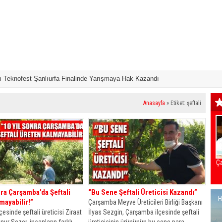
 Teknofest Şanlıurfa Finalinde Yarışmaya Hak Kazandı
ayat Var’
Yeni Parti Çarşa
Anasayfa
»
Etiket: şeftali
Çarşamba
nra Çarşamba’da Şeftali
“Bu Sene Şeftali Üreticisi Kazandı”
H
mayabilir!”
Çarşamba Meyve Üreticileri Birliği Başkanı
esinde şeftali üreticisi Ziraat
İlyas Sezgin, Çarşamba ilçesinde şeftali
ur Sezer, insanların farklı
üreticisinin ürününün bu sene para...