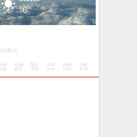
°C
AMAZ VAKİTLERİ
SAMSUN
msak
Güneş
Öğle
İkindi
Akşam
Yatsı
3:28
05:27
12:50
16:44
19:53
21:37