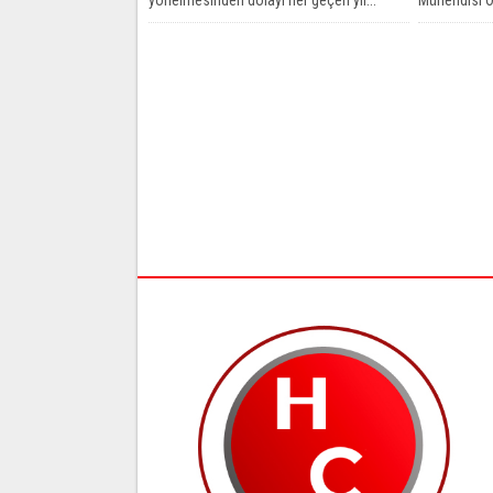
ürünlere yö
ilçesinde...