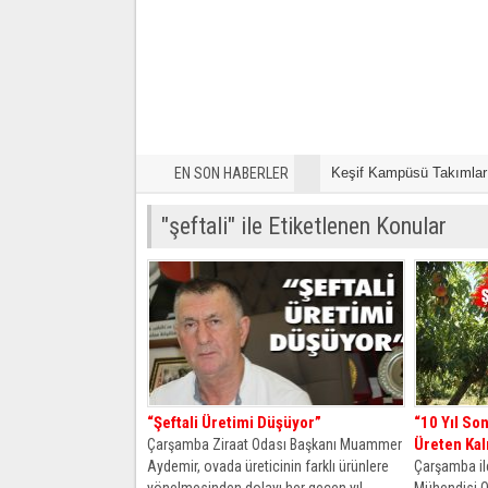
EN SON HABERLER
Keşif Kampüsü Takımları
Samsun’da ‘Bu Kampta H
"şeftali" ile Etiketlenen Konular
“Şeftali Üretimi Düşüyor”
“10 Yıl So
Üreten Kal
Çarşamba Ziraat Odası Başkanı Muammer
Aydemir, ovada üreticinin farklı ürünlere
Çarşamba ilç
yönelmesinden dolayı her geçen yıl...
Mühendisi On