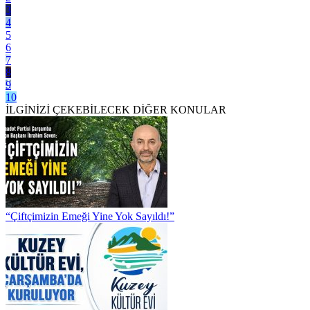
3
4
5
6
7
8
9
10
İLGİNİZİ ÇEKEBİLECEK DİĞER KONULAR
“Çiftçimizin Emeği Yine Yok Sayıldı!”