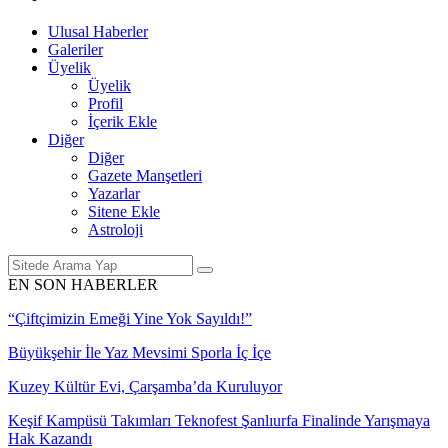
Ulusal Haberler
Galeriler
Üyelik
Üyelik
Profil
İçerik Ekle
Diğer
Diğer
Gazete Manşetleri
Yazarlar
Sitene Ekle
Astroloji
EN SON HABERLER