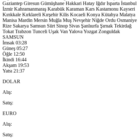
Gaziantep
Giresun
Gümüşhane
Hakkari
Hatay
Iğdır
Isparta
İstanbul
İzmir
Kahramanmaraş
Karabük
Karaman
Kars
Kastamonu
Kayseri
Kırıkkale
Kırklareli
Kırşehir
Kilis
Kocaeli
Konya
Kütahya
Malatya
Manisa
Mardin
Mersin
Muğla
Muş
Nevşehir
Niğde
Ordu
Osmaniye
Rize
Sakarya
Samsun
Siirt
Sinop
Sivas
Şanlıurfa
Şırnak
Tekirdağ
Tokat
Trabzon
Tunceli
Uşak
Van
Yalova
Yozgat
Zonguldak
SAMSUN
İmsak
03:28
Güneş
05:27
Öğle
12:50
İkindi
16:44
Akşam
19:53
Yatsı
21:37
DOLAR
A
lış
:
S
atış
:
EURO
A
lış
:
S
atış
: