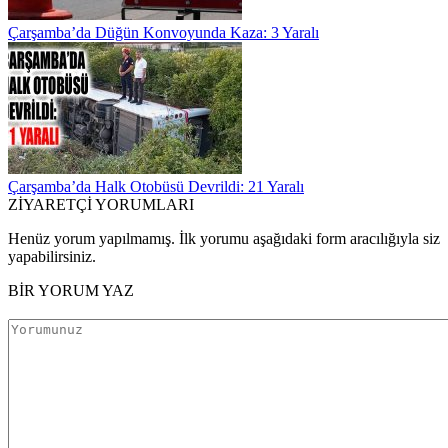
Çarşamba’da Düğün Konvoyunda Kaza: 3 Yaralı
Çarşamba’da Halk Otobüsü Devrildi: 21 Yaralı
ZİYARETÇİ YORUMLARI
Henüz yorum yapılmamış. İlk yorumu aşağıdaki form aracılığıyla siz
yapabilirsiniz.
BİR YORUM YAZ