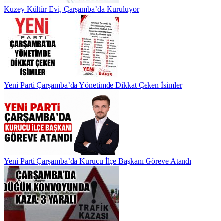
Kuzey Kültür Evi, Çarşamba’da Kuruluyor
Yeni Parti Çarşamba’da Yönetimde Dikkat Çeken İsimler
Yeni Parti Çarşamba’da Kurucu İlçe Başkanı Göreve Atandı