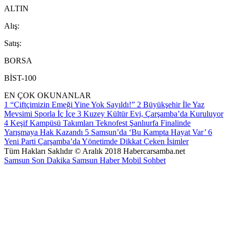
ALTIN
A
lış
:
S
atış
:
BORSA
BİST-100
EN ÇOK OKUNANLAR
1
“Çiftçimizin Emeği Yine Yok Sayıldı!”
2
Büyükşehir İle Yaz
Mevsimi Sporla İç İçe
3
Kuzey Kültür Evi, Çarşamba’da Kuruluyor
4
Keşif Kampüsü Takımları Teknofest Şanlıurfa Finalinde
Yarışmaya Hak Kazandı
5
Samsun’da ‘Bu Kampta Hayat Var’
6
Yeni Parti Çarşamba’da Yönetimde Dikkat Çeken İsimler
Tüm Hakları Saklıdır © Aralık 2018 Habercarsamba.net
Samsun Son Dakika
Samsun Haber
Mobil Sohbet