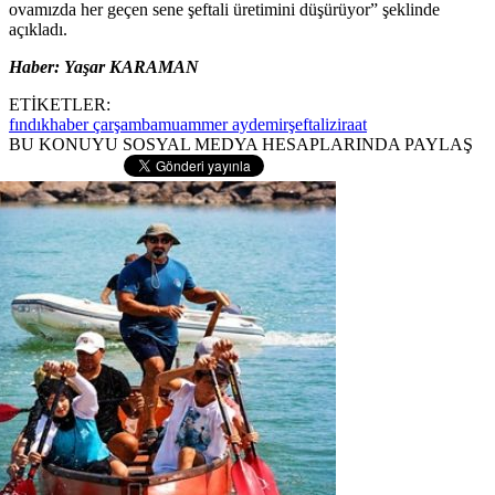
ovamızda her geçen sene şeftali üretimini düşürüyor” şeklinde
açıkladı.
Haber: Yaşar KARAMAN
ETİKETLER:
fındık
haber çarşamba
muammer aydemir
şeftali
ziraat
BU KONUYU SOSYAL MEDYA HESAPLARINDA PAYLAŞ