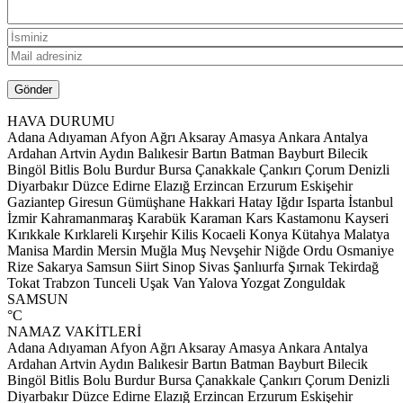
HAVA DURUMU
Adana
Adıyaman
Afyon
Ağrı
Aksaray
Amasya
Ankara
Antalya
Ardahan
Artvin
Aydın
Balıkesir
Bartın
Batman
Bayburt
Bilecik
Bingöl
Bitlis
Bolu
Burdur
Bursa
Çanakkale
Çankırı
Çorum
Denizli
Diyarbakır
Düzce
Edirne
Elazığ
Erzincan
Erzurum
Eskişehir
Gaziantep
Giresun
Gümüşhane
Hakkari
Hatay
Iğdır
Isparta
İstanbul
İzmir
Kahramanmaraş
Karabük
Karaman
Kars
Kastamonu
Kayseri
Kırıkkale
Kırklareli
Kırşehir
Kilis
Kocaeli
Konya
Kütahya
Malatya
Manisa
Mardin
Mersin
Muğla
Muş
Nevşehir
Niğde
Ordu
Osmaniye
Rize
Sakarya
Samsun
Siirt
Sinop
Sivas
Şanlıurfa
Şırnak
Tekirdağ
Tokat
Trabzon
Tunceli
Uşak
Van
Yalova
Yozgat
Zonguldak
SAMSUN
°C
NAMAZ VAKİTLERİ
Adana
Adıyaman
Afyon
Ağrı
Aksaray
Amasya
Ankara
Antalya
Ardahan
Artvin
Aydın
Balıkesir
Bartın
Batman
Bayburt
Bilecik
Bingöl
Bitlis
Bolu
Burdur
Bursa
Çanakkale
Çankırı
Çorum
Denizli
Diyarbakır
Düzce
Edirne
Elazığ
Erzincan
Erzurum
Eskişehir