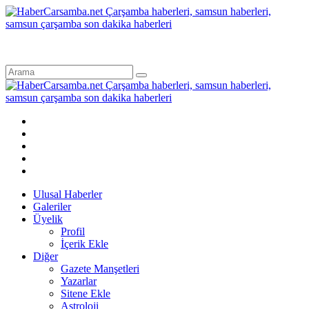
Ulusal Haberler
Galeriler
Üyelik
Profil
İçerik Ekle
Diğer
Gazete Manşetleri
Yazarlar
Sitene Ekle
Astroloji