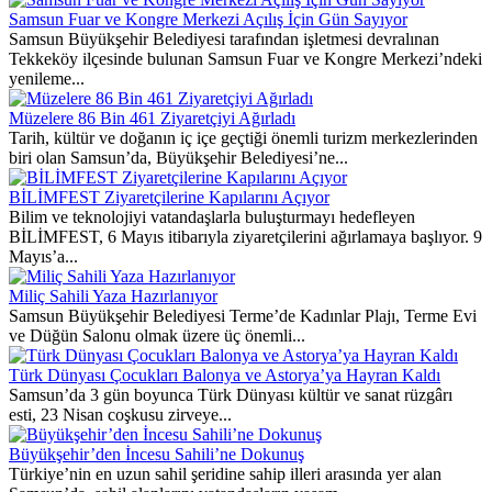
Samsun Fuar ve Kongre Merkezi Açılış İçin Gün Sayıyor
Samsun Büyükşehir Belediyesi tarafından işletmesi devralınan
Tekkeköy ilçesinde bulunan Samsun Fuar ve Kongre Merkezi’ndeki
yenileme...
Müzelere 86 Bin 461 Ziyaretçiyi Ağırladı
Tarih, kültür ve doğanın iç içe geçtiği önemli turizm merkezlerinden
biri olan Samsun’da, Büyükşehir Belediyesi’ne...
BİLİMFEST Ziyaretçilerine Kapılarını Açıyor
Bilim ve teknolojiyi vatandaşlarla buluşturmayı hedefleyen
BİLİMFEST, 6 Mayıs itibarıyla ziyaretçilerini ağırlamaya başlıyor. 9
Mayıs’a...
Miliç Sahili Yaza Hazırlanıyor
Samsun Büyükşehir Belediyesi Terme’de Kadınlar Plajı, Terme Evi
ve Düğün Salonu olmak üzere üç önemli...
Türk Dünyası Çocukları Balonya ve Astorya’ya Hayran Kaldı
Samsun’da 3 gün boyunca Türk Dünyası kültür ve sanat rüzgârı
esti, 23 Nisan coşkusu zirveye...
Büyükşehir’den İncesu Sahili’ne Dokunuş
Türkiye’nin en uzun sahil şeridine sahip illeri arasında yer alan