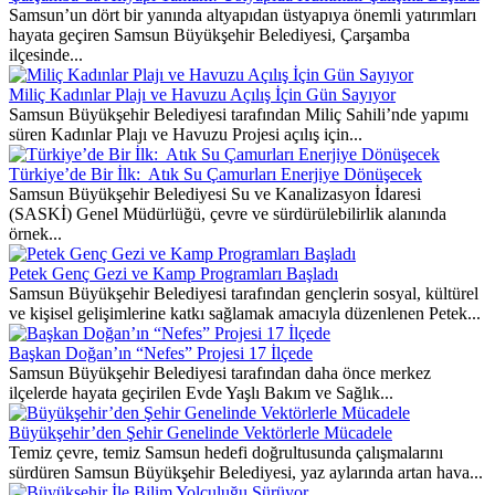
Samsun’un dört bir yanında altyapıdan üstyapıya önemli yatırımları
hayata geçiren Samsun Büyükşehir Belediyesi, Çarşamba
ilçesinde...
Miliç Kadınlar Plajı ve Havuzu Açılış İçin Gün Sayıyor
Samsun Büyükşehir Belediyesi tarafından Miliç Sahili’nde yapımı
süren Kadınlar Plajı ve Havuzu Projesi açılış için...
Türkiye’de Bir İlk: Atık Su Çamurları Enerjiye Dönüşecek
Samsun Büyükşehir Belediyesi Su ve Kanalizasyon İdaresi
(SASKİ) Genel Müdürlüğü, çevre ve sürdürülebilirlik alanında
örnek...
Petek Genç Gezi ve Kamp Programları Başladı
Samsun Büyükşehir Belediyesi tarafından gençlerin sosyal, kültürel
ve kişisel gelişimlerine katkı sağlamak amacıyla düzenlenen Petek...
Başkan Doğan’ın “Nefes” Projesi 17 İlçede
Samsun Büyükşehir Belediyesi tarafından daha önce merkez
ilçelerde hayata geçirilen Evde Yaşlı Bakım ve Sağlık...
Büyükşehir’den Şehir Genelinde Vektörlerle Mücadele
Temiz çevre, temiz Samsun hedefi doğrultusunda çalışmalarını
sürdüren Samsun Büyükşehir Belediyesi, yaz aylarında artan hava...