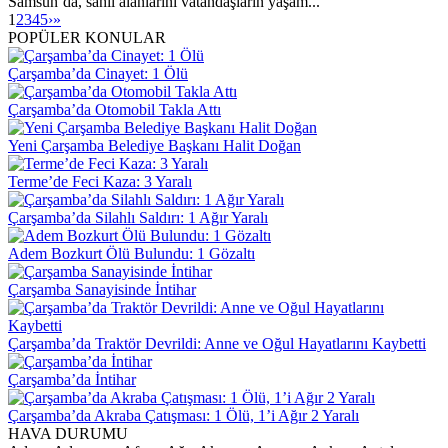
Samsun’da, sahil alanlarını vatandaşların yaşam...
1
2
3
4
5
›
»
POPÜLER KONULAR
Çarşamba’da Cinayet: 1 Ölü
Çarşamba’da Otomobil Takla Attı
Yeni Çarşamba Belediye Başkanı Halit Doğan
Terme’de Feci Kaza: 3 Yaralı
Çarşamba’da Silahlı Saldırı: 1 Ağır Yaralı
Adem Bozkurt Ölü Bulundu: 1 Gözaltı
Çarşamba Sanayisinde İntihar
Çarşamba’da Traktör Devrildi: Anne ve Oğul Hayatlarını Kaybetti
Çarşamba’da İntihar
Çarşamba’da Akraba Çatışması: 1 Ölü, 1’i Ağır 2 Yaralı
HAVA DURUMU