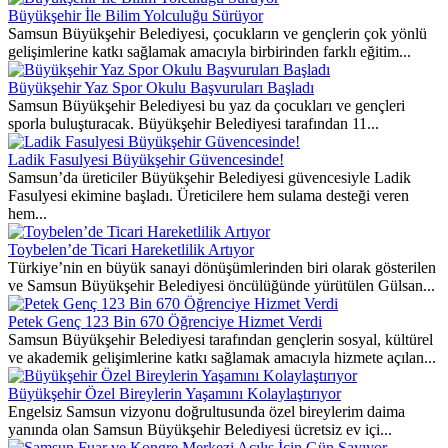
Büyükşehir İle Bilim Yolculuğu Sürüyor
Samsun Büyükşehir Belediyesi, çocukların ve gençlerin çok yönlü
gelişimlerine katkı sağlamak amacıyla birbirinden farklı eğitim...
Büyükşehir Yaz Spor Okulu Başvuruları Başladı
Samsun Büyükşehir Belediyesi bu yaz da çocukları ve gençleri
sporla buluşturacak. Büyükşehir Belediyesi tarafından 11...
Ladik Fasulyesi Büyükşehir Güvencesinde!
Samsun’da üreticiler Büyükşehir Belediyesi güvencesiyle Ladik
Fasulyesi ekimine başladı. Üreticilere hem sulama desteği veren
hem...
Toybelen’de Ticari Hareketlilik Artıyor
Türkiye’nin en büyük sanayi dönüşümlerinden biri olarak gösterilen
ve Samsun Büyükşehir Belediyesi öncülüğünde yürütülen Gülsan...
Petek Genç 123 Bin 670 Öğrenciye Hizmet Verdi
Samsun Büyükşehir Belediyesi tarafından gençlerin sosyal, kültürel
ve akademik gelişimlerine katkı sağlamak amacıyla hizmete açılan...
Büyükşehir Özel Bireylerin Yaşamını Kolaylaştırıyor
Engelsiz Samsun vizyonu doğrultusunda özel bireylerim daima
yanında olan Samsun Büyükşehir Belediyesi ücretsiz ev içi...