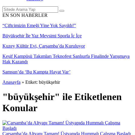
EN SON HABERLER
“Çiftçimizin Emeği Yine Yok Sayıldı!”
Büyükşehir İle Yaz Mevsimi Sporla İç İçe
Kuzey Kültür Evi, Çarşamba’da Kuruluyor
Keşif Kampüsü Takımları Teknofest Şanlıurfa Finalinde Yarışmaya
Hak Kazandı
Samsun’da ‘Bu Kampta Hayat Var’
Anasayfa
»
Etiket: büyükşehir
"büyükşehir" ile Etiketlenen
Konular
Çarşamba’da Altyapı Tamam! Üstyapıda Hummalı Çalışma Başladı