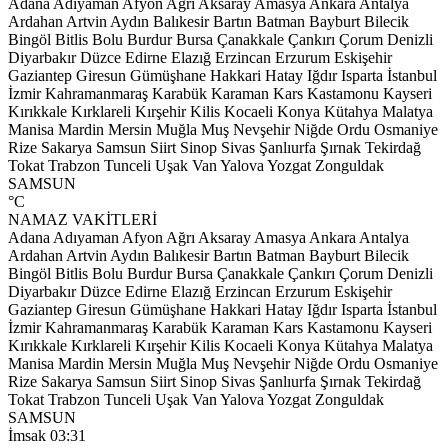
Adana
Adıyaman
Afyon
Ağrı
Aksaray
Amasya
Ankara
Antalya
Ardahan
Artvin
Aydın
Balıkesir
Bartın
Batman
Bayburt
Bilecik
Bingöl
Bitlis
Bolu
Burdur
Bursa
Çanakkale
Çankırı
Çorum
Denizli
Diyarbakır
Düzce
Edirne
Elazığ
Erzincan
Erzurum
Eskişehir
Gaziantep
Giresun
Gümüşhane
Hakkari
Hatay
Iğdır
Isparta
İstanbul
İzmir
Kahramanmaraş
Karabük
Karaman
Kars
Kastamonu
Kayseri
Kırıkkale
Kırklareli
Kırşehir
Kilis
Kocaeli
Konya
Kütahya
Malatya
Manisa
Mardin
Mersin
Muğla
Muş
Nevşehir
Niğde
Ordu
Osmaniye
Rize
Sakarya
Samsun
Siirt
Sinop
Sivas
Şanlıurfa
Şırnak
Tekirdağ
Tokat
Trabzon
Tunceli
Uşak
Van
Yalova
Yozgat
Zonguldak
SAMSUN
°C
NAMAZ VAKİTLERİ
Adana
Adıyaman
Afyon
Ağrı
Aksaray
Amasya
Ankara
Antalya
Ardahan
Artvin
Aydın
Balıkesir
Bartın
Batman
Bayburt
Bilecik
Bingöl
Bitlis
Bolu
Burdur
Bursa
Çanakkale
Çankırı
Çorum
Denizli
Diyarbakır
Düzce
Edirne
Elazığ
Erzincan
Erzurum
Eskişehir
Gaziantep
Giresun
Gümüşhane
Hakkari
Hatay
Iğdır
Isparta
İstanbul
İzmir
Kahramanmaraş
Karabük
Karaman
Kars
Kastamonu
Kayseri
Kırıkkale
Kırklareli
Kırşehir
Kilis
Kocaeli
Konya
Kütahya
Malatya
Manisa
Mardin
Mersin
Muğla
Muş
Nevşehir
Niğde
Ordu
Osmaniye
Rize
Sakarya
Samsun
Siirt
Sinop
Sivas
Şanlıurfa
Şırnak
Tekirdağ
Tokat
Trabzon
Tunceli
Uşak
Van
Yalova
Yozgat
Zonguldak
SAMSUN
İmsak
03:31