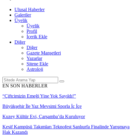
Ulusal Haberler
Galeriler
Üyelik
Üyelik
Profil
İçerik Ekle
Diğer
Diğer
Gazete Manşetleri
Yazarlar
Sitene Ekle
Astroloji
EN SON HABERLER
”
 İçe
luyor
anlıurfa Finalinde Yarışmaya