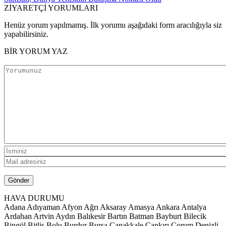
ZİYARETÇİ YORUMLARI
Henüz yorum yapılmamış. İlk yorumu aşağıdaki form aracılığıyla siz
yapabilirsiniz.
BİR YORUM YAZ
HAVA DURUMU
Adana
Adıyaman
Afyon
Ağrı
Aksaray
Amasya
Ankara
Antalya
Ardahan
Artvin
Aydın
Balıkesir
Bartın
Batman
Bayburt
Bilecik
Bingöl
Bitlis
Bolu
Burdur
Bursa
Çanakkale
Çankırı
Çorum
Denizli