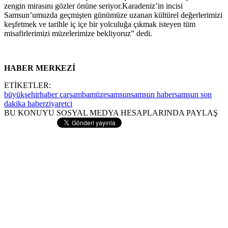
zengin mirasını gözler önüne seriyor.Karadeniz’in incisi
Samsun’umuzda geçmişten günümüze uzanan kültürel değerlerimizi
keşfetmek ve tarihle iç içe bir yolculuğa çıkmak isteyen tüm
misafirlerimizi müzelerimize bekliyoruz” dedi.
HABER MERKEZİ
ETİKETLER:
büyükşehir
haber çarşamba
müze
samsun
samsun haber
samsun son
dakika haber
ziyaretçi
BU KONUYU SOSYAL MEDYA HESAPLARINDA PAYLAŞ