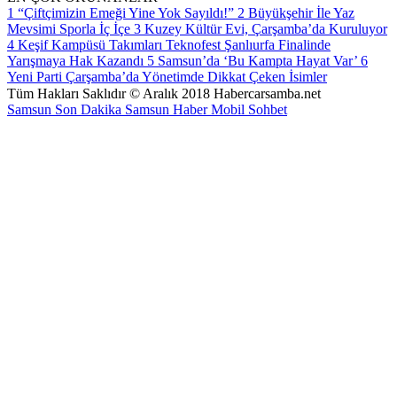
1
“Çiftçimizin Emeği Yine Yok Sayıldı!”
2
Büyükşehir İle Yaz
Mevsimi Sporla İç İçe
3
Kuzey Kültür Evi, Çarşamba’da Kuruluyor
4
Keşif Kampüsü Takımları Teknofest Şanlıurfa Finalinde
Yarışmaya Hak Kazandı
5
Samsun’da ‘Bu Kampta Hayat Var’
6
Yeni Parti Çarşamba’da Yönetimde Dikkat Çeken İsimler
Tüm Hakları Saklıdır © Aralık 2018 Habercarsamba.net
Samsun Son Dakika
Samsun Haber
Mobil Sohbet