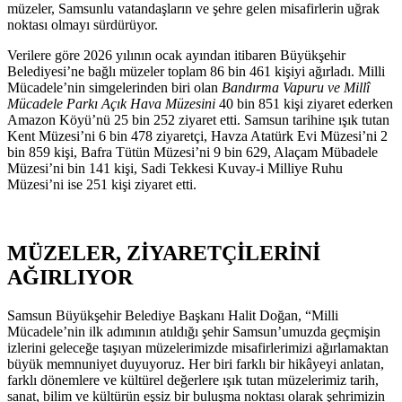
müzeler, Samsunlu vatandaşların ve şehre gelen misafirlerin uğrak
noktası olmayı sürdürüyor.
Verilere göre 2026 yılının ocak ayından itibaren Büyükşehir
Belediyesi’ne bağlı müzeler toplam 86 bin 461 kişiyi ağırladı. Milli
Mücadele’nin simgelerinden biri olan
Bandırma Vapuru ve Millî
Mücadele Parkı Açık Hava Müzesini
40 bin 851 kişi ziyaret ederken
Amazon Köyü’nü 25 bin 252 ziyaret etti. Samsun tarihine ışık tutan
Kent Müzesi’ni 6 bin 478 ziyaretçi, Havza Atatürk Evi Müzesi’ni 2
bin 859 kişi, Bafra Tütün Müzesi’ni 9 bin 629, Alaçam Mübadele
Müzesi’ni bin 141 kişi, Sadi Tekkesi Kuvay-i Milliye Ruhu
Müzesi’ni ise 251 kişi ziyaret etti.
MÜZELER, ZİYARETÇİLERİNİ
AĞIRLIYOR
Samsun Büyükşehir Belediye Başkanı Halit Doğan, “Milli
Mücadele’nin ilk adımının atıldığı şehir Samsun’umuzda geçmişin
izlerini geleceğe taşıyan müzelerimizde misafirlerimizi ağırlamaktan
büyük memnuniyet duyuyoruz. Her biri farklı bir hikâyeyi anlatan,
farklı dönemlere ve kültürel değerlere ışık tutan müzelerimiz tarih,
sanat, bilim ve kültürün eşsiz bir buluşma noktası olarak şehrimizin