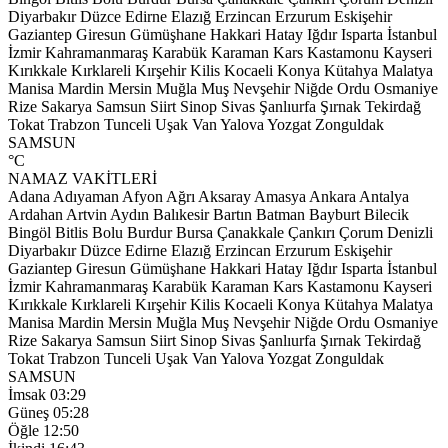
Diyarbakır
Düzce
Edirne
Elazığ
Erzincan
Erzurum
Eskişehir
Gaziantep
Giresun
Gümüşhane
Hakkari
Hatay
Iğdır
Isparta
İstanbul
İzmir
Kahramanmaraş
Karabük
Karaman
Kars
Kastamonu
Kayseri
Kırıkkale
Kırklareli
Kırşehir
Kilis
Kocaeli
Konya
Kütahya
Malatya
Manisa
Mardin
Mersin
Muğla
Muş
Nevşehir
Niğde
Ordu
Osmaniye
Rize
Sakarya
Samsun
Siirt
Sinop
Sivas
Şanlıurfa
Şırnak
Tekirdağ
Tokat
Trabzon
Tunceli
Uşak
Van
Yalova
Yozgat
Zonguldak
SAMSUN
°C
NAMAZ VAKİTLERİ
Adana
Adıyaman
Afyon
Ağrı
Aksaray
Amasya
Ankara
Antalya
Ardahan
Artvin
Aydın
Balıkesir
Bartın
Batman
Bayburt
Bilecik
Bingöl
Bitlis
Bolu
Burdur
Bursa
Çanakkale
Çankırı
Çorum
Denizli
Diyarbakır
Düzce
Edirne
Elazığ
Erzincan
Erzurum
Eskişehir
Gaziantep
Giresun
Gümüşhane
Hakkari
Hatay
Iğdır
Isparta
İstanbul
İzmir
Kahramanmaraş
Karabük
Karaman
Kars
Kastamonu
Kayseri
Kırıkkale
Kırklareli
Kırşehir
Kilis
Kocaeli
Konya
Kütahya
Malatya
Manisa
Mardin
Mersin
Muğla
Muş
Nevşehir
Niğde
Ordu
Osmaniye
Rize
Sakarya
Samsun
Siirt
Sinop
Sivas
Şanlıurfa
Şırnak
Tekirdağ
Tokat
Trabzon
Tunceli
Uşak
Van
Yalova
Yozgat
Zonguldak
SAMSUN
İmsak
03:29
Güneş
05:28
Öğle
12:50