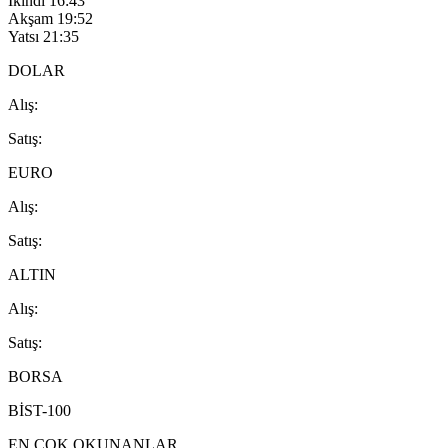
İkindi
16:43
Akşam
19:52
Yatsı
21:35
DOLAR
A
lış
:
S
atış
:
EURO
A
lış
:
S
atış
:
ALTIN
A
lış
:
S
atış
:
BORSA
BİST-100
EN ÇOK OKUNANLAR