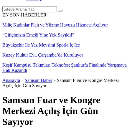
EN SON HABERLER
Miliç Kadınlar Plajı ve Yüzme Havuzu Hizmete Açılıyor
“Çiftçimizin Emeği Yine Yok Sayıldı!”
Büyükşehir İle Yaz Mevsimi Sporla İç İçe
Kuzey Kültür Evi, Çarşamba’da Kuruluyor
Keşif Kampüsü Takımları Teknofest Şanlıurfa Finalinde Yarışmaya
Hak Kazandı
Anasayfa
»
Samsun Haber
»
Samsun Fuar ve Kongre Merkezi
Açılış İçin Gün Sayıyor
Samsun Fuar ve Kongre
Merkezi Açılış İçin Gün
Sayıyor