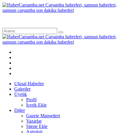
Ulusal Haberler
Galeriler
Üyelik
Profil
İçerik Ekle
Diğer
Gazete Manşetleri
Yazarlar
Sitene Ekle
Astroloji