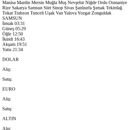
Manisa
Mardin
Mersin
Muğla
Muş
Nevşehir
Niğde
Ordu
Osmaniye
Rize
Sakarya
Samsun
Siirt
Sinop
Sivas
Şanlıurfa
Şırnak
Tekirdağ
Tokat
Trabzon
Tunceli
Uşak
Van
Yalova
Yozgat
Zonguldak
SAMSUN
İmsak
03:31
Güneş
05:29
Öğle
12:50
İkindi
16:43
Akşam
19:51
Yatsı
21:34
DOLAR
A
lış
:
S
atış
:
EURO
A
lış
:
S
atış
:
ALTIN
A
lış
: