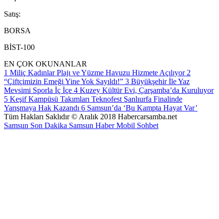
S
atış
:
BORSA
BİST-100
EN ÇOK OKUNANLAR
1
Miliç Kadınlar Plajı ve Yüzme Havuzu Hizmete Açılıyor
2
“Çiftçimizin Emeği Yine Yok Sayıldı!”
3
Büyükşehir İle Yaz
Mevsimi Sporla İç İçe
4
Kuzey Kültür Evi, Çarşamba’da Kuruluyor
5
Keşif Kampüsü Takımları Teknofest Şanlıurfa Finalinde
Yarışmaya Hak Kazandı
6
Samsun’da ‘Bu Kampta Hayat Var’
Tüm Hakları Saklıdır © Aralık 2018 Habercarsamba.net
Samsun Son Dakika
Samsun Haber
Mobil Sohbet