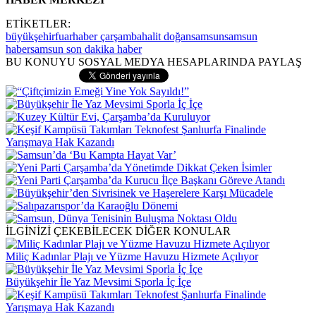
ETİKETLER:
büyükşehir
fuar
haber çarşamba
halit doğan
samsun
samsun
haber
samsun son dakika haber
BU KONUYU SOSYAL MEDYA HESAPLARINDA PAYLAŞ
İLGİNİZİ ÇEKEBİLECEK DİĞER KONULAR
Miliç Kadınlar Plajı ve Yüzme Havuzu Hizmete Açılıyor
Büyükşehir İle Yaz Mevsimi Sporla İç İçe