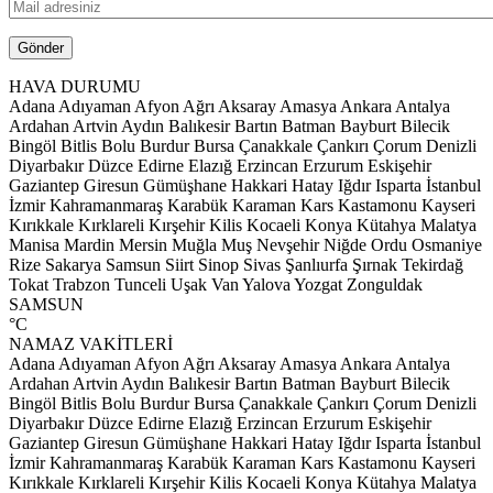
HAVA DURUMU
Adana
Adıyaman
Afyon
Ağrı
Aksaray
Amasya
Ankara
Antalya
Ardahan
Artvin
Aydın
Balıkesir
Bartın
Batman
Bayburt
Bilecik
Bingöl
Bitlis
Bolu
Burdur
Bursa
Çanakkale
Çankırı
Çorum
Denizli
Diyarbakır
Düzce
Edirne
Elazığ
Erzincan
Erzurum
Eskişehir
Gaziantep
Giresun
Gümüşhane
Hakkari
Hatay
Iğdır
Isparta
İstanbul
İzmir
Kahramanmaraş
Karabük
Karaman
Kars
Kastamonu
Kayseri
Kırıkkale
Kırklareli
Kırşehir
Kilis
Kocaeli
Konya
Kütahya
Malatya
Manisa
Mardin
Mersin
Muğla
Muş
Nevşehir
Niğde
Ordu
Osmaniye
Rize
Sakarya
Samsun
Siirt
Sinop
Sivas
Şanlıurfa
Şırnak
Tekirdağ
Tokat
Trabzon
Tunceli
Uşak
Van
Yalova
Yozgat
Zonguldak
SAMSUN
°C
NAMAZ VAKİTLERİ
Adana
Adıyaman
Afyon
Ağrı
Aksaray
Amasya
Ankara
Antalya
Ardahan
Artvin
Aydın
Balıkesir
Bartın
Batman
Bayburt
Bilecik
Bingöl
Bitlis
Bolu
Burdur
Bursa
Çanakkale
Çankırı
Çorum
Denizli
Diyarbakır
Düzce
Edirne
Elazığ
Erzincan
Erzurum
Eskişehir
Gaziantep
Giresun
Gümüşhane
Hakkari
Hatay
Iğdır
Isparta
İstanbul
İzmir
Kahramanmaraş
Karabük
Karaman
Kars
Kastamonu
Kayseri
Kırıkkale
Kırklareli
Kırşehir
Kilis
Kocaeli
Konya
Kütahya
Malatya