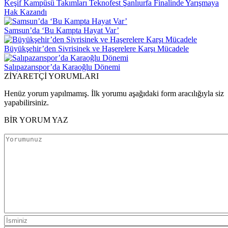
Keşif Kampüsü Takımları Teknofest Şanlıurfa Finalinde Yarışmaya
Hak Kazandı
Samsun’da ‘Bu Kampta Hayat Var’
Büyükşehir’den Sivrisinek ve Haşerelere Karşı Mücadele
Salıpazarıspor’da Karaoğlu Dönemi
ZİYARETÇİ YORUMLARI
Henüz yorum yapılmamış. İlk yorumu aşağıdaki form aracılığıyla siz
yapabilirsiniz.
BİR YORUM YAZ