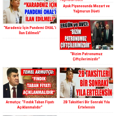
Ayak Piyanosunda Mozart ve
Yağmurun Düeti
“Karadeniz İçin Pandemi OHAL’i
İlan Edilmeli”
“Bizim Patronumuz
Çiftçilerimizdir”
Armutçu: “Fındık Taban Fiyatı
2B Taksitleri Bir Sonraki Yıla
Açıklanmalıdır”
Ertelensin