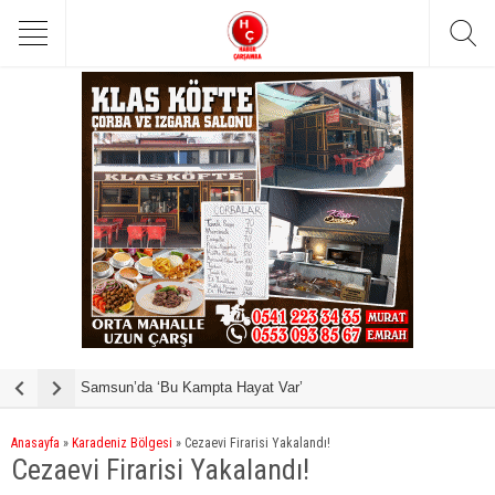
Samsun’da ‘Bu Kampta Hayat Var’
Y
Anasayfa
»
Karadeniz Bölgesi
»
Cezaevi Firarisi Yakalandı!
Cezaevi Firarisi Yakalandı!