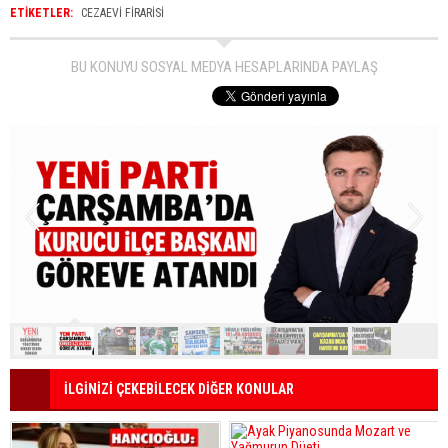
ETİKETLER:
CEZAEVI FIRARISI
BU KONUYU SOSYAL MEDYA HESAPLARINDA PAYLAŞ
İLGİNİZİ ÇEKEBİLECEK DİĞER KONULAR