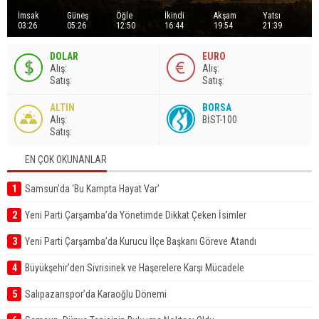
İmsak
Güneş
Öğle
İkindi
Akşam
Yatsı
03:26
05:26
12:50
16:44
19:54
21:39
DOLAR
EURO
A
lış
:
A
lış
:
S
atış
:
S
atış
:
ALTIN
BORSA
A
lış
:
BİST-100
S
atış
:
EN ÇOK OKUNANLAR
1
Samsun’da ‘Bu Kampta Hayat Var’
2
Yeni Parti Çarşamba’da Yönetimde Dikkat Çeken İsimler
3
Yeni Parti Çarşamba’da Kurucu İlçe Başkanı Göreve Atandı
4
Büyükşehir’den Sivrisinek ve Haşerelere Karşı Mücadele
5
Salıpazarıspor’da Karaoğlu Dönemi