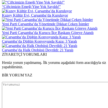
“Çiftçimizin Emeği Yine Yok Sayıldı!”
Kuzey Kültür Evi, Çarşamba’da Kuruluyor
Yeni Parti Çarşamba’da Yönetimde Dikkat Çeken İsimler
Yeni Parti Çarşamba’da Kurucu İlçe Başkanı Göreve Atandı
Çarşamba’da Düğün Konvoyunda Kaza: 3 Yaralı
Çarşamba’da Halk Otobüsü Devrildi: 21 Yaralı
ZİYARETÇİ YORUMLARI
Henüz yorum yapılmamış. İlk yorumu aşağıdaki form aracılığıyla siz
yapabilirsiniz.
BİR YORUM YAZ