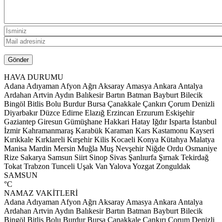
HAVA DURUMU
Adana
Adıyaman
Afyon
Ağrı
Aksaray
Amasya
Ankara
Antalya
Ardahan
Artvin
Aydın
Balıkesir
Bartın
Batman
Bayburt
Bilecik
Bingöl
Bitlis
Bolu
Burdur
Bursa
Çanakkale
Çankırı
Çorum
Denizli
Diyarbakır
Düzce
Edirne
Elazığ
Erzincan
Erzurum
Eskişehir
Gaziantep
Giresun
Gümüşhane
Hakkari
Hatay
Iğdır
Isparta
İstanbul
İzmir
Kahramanmaraş
Karabük
Karaman
Kars
Kastamonu
Kayseri
Kırıkkale
Kırklareli
Kırşehir
Kilis
Kocaeli
Konya
Kütahya
Malatya
Manisa
Mardin
Mersin
Muğla
Muş
Nevşehir
Niğde
Ordu
Osmaniye
Rize
Sakarya
Samsun
Siirt
Sinop
Sivas
Şanlıurfa
Şırnak
Tekirdağ
Tokat
Trabzon
Tunceli
Uşak
Van
Yalova
Yozgat
Zonguldak
SAMSUN
°C
NAMAZ VAKİTLERİ
Adana
Adıyaman
Afyon
Ağrı
Aksaray
Amasya
Ankara
Antalya
Ardahan
Artvin
Aydın
Balıkesir
Bartın
Batman
Bayburt
Bilecik
Bingöl
Bitlis
Bolu
Burdur
Bursa
Çanakkale
Çankırı
Çorum
Denizli