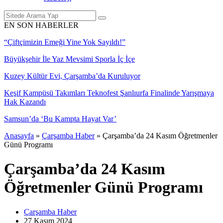
EN SON HABERLER
“Çiftçimizin Emeği Yine Yok Sayıldı!”
Büyükşehir İle Yaz Mevsimi Sporla İç İçe
Kuzey Kültür Evi, Çarşamba’da Kuruluyor
Keşif Kampüsü Takımları Teknofest Şanlıurfa Finalinde Yarışmaya
Hak Kazandı
Samsun’da ‘Bu Kampta Hayat Var’
Anasayfa
»
Çarşamba Haber
»
Çarşamba’da 24 Kasım Öğretmenler
Günü Programı
Çarşamba’da 24 Kasım
Öğretmenler Günü Programı
Çarşamba Haber
27 Kasım
2024