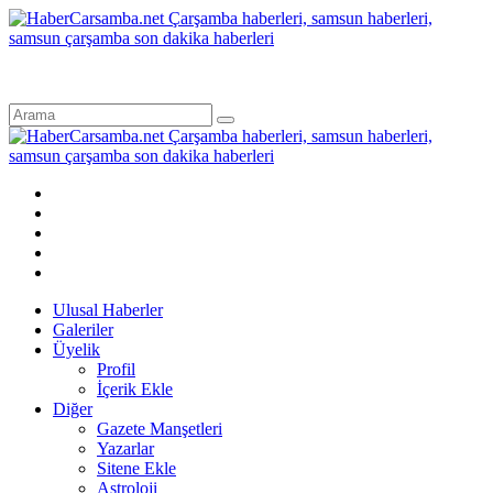
Ulusal Haberler
Galeriler
Üyelik
Profil
İçerik Ekle
Diğer
Gazete Manşetleri
Yazarlar
Sitene Ekle
Astroloji