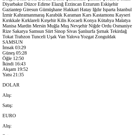
Diyarbakır
Düzce
Edirne
Elazığ
Erzincan
Erzurum
Eskişehir
Gaziantep
Giresun
Gümüşhane
Hakkari
Hatay
Iğdır
Isparta
İstanbul
İzmir
Kahramanmaraş
Karabük
Karaman
Kars
Kastamonu
Kayseri
Kırıkkale
Kırklareli
Kırşehir
Kilis
Kocaeli
Konya
Kütahya
Malatya
Manisa
Mardin
Mersin
Muğla
Muş
Nevşehir
Niğde
Ordu
Osmaniye
Rize
Sakarya
Samsun
Siirt
Sinop
Sivas
Şanlıurfa
Şırnak
Tekirdağ
Tokat
Trabzon
Tunceli
Uşak
Van
Yalova
Yozgat
Zonguldak
SAMSUN
İmsak
03:29
Güneş
05:28
Öğle
12:50
İkindi
16:43
Akşam
19:52
Yatsı
21:35
DOLAR
A
lış
:
S
atış
:
EURO
A
lış
: