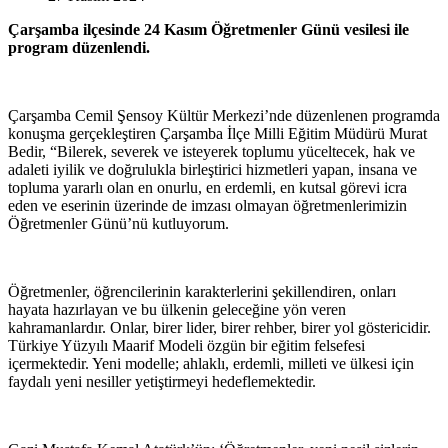
Çarşamba ilçesinde 24 Kasım Öğretmenler Günü vesilesi ile
program düzenlendi.
Çarşamba Cemil Şensoy Kültür Merkezi’nde düzenlenen programda
konuşma gerçekleştiren Çarşamba İlçe Milli Eğitim Müdürü Murat
Bedir, “Bilerek, severek ve isteyerek toplumu yüceltecek, hak ve
adaleti iyilik ve doğrulukla birleştirici hizmetleri yapan, insana ve
topluma yararlı olan en onurlu, en erdemli, en kutsal görevi icra
eden ve eserinin üzerinde de imzası olmayan öğretmenlerimizin
Öğretmenler Günü’nü kutluyorum.
Öğretmenler, öğrencilerinin karakterlerini şekillendiren, onları
hayata hazırlayan ve bu ülkenin geleceğine yön veren
kahramanlardır. Onlar, birer lider, birer rehber, birer yol göstericidir.
Türkiye Yüzyılı Maarif Modeli özgün bir eğitim felsefesi
içermektedir. Yeni modelle; ahlaklı, erdemli, milleti ve ülkesi için
faydalı yeni nesiller yetiştirmeyi hedeflemektedir.