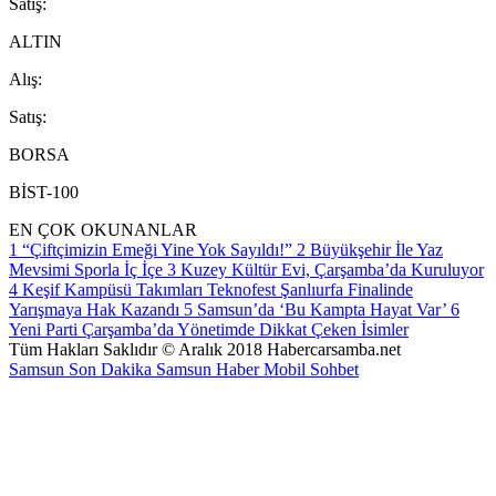
S
atış
:
ALTIN
A
lış
:
S
atış
:
BORSA
BİST-100
EN ÇOK OKUNANLAR
1
“Çiftçimizin Emeği Yine Yok Sayıldı!”
2
Büyükşehir İle Yaz
Mevsimi Sporla İç İçe
3
Kuzey Kültür Evi, Çarşamba’da Kuruluyor
4
Keşif Kampüsü Takımları Teknofest Şanlıurfa Finalinde
Yarışmaya Hak Kazandı
5
Samsun’da ‘Bu Kampta Hayat Var’
6
Yeni Parti Çarşamba’da Yönetimde Dikkat Çeken İsimler
Tüm Hakları Saklıdır © Aralık 2018 Habercarsamba.net
Samsun Son Dakika
Samsun Haber
Mobil Sohbet