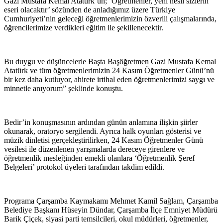
Gazi Mustafa Kemal Atatürk’ün; ‘Öğretmenler, yeni nesil sizlerin
eseri olacaktır’ sözünden de anladığımız üzere Türkiye
Cumhuriyeti’nin geleceği öğretmenlerimizin özverili çalışmalarında,
öğrencilerimize verdikleri eğitim ile şekillenecektir.
Bu duygu ve düşüncelerle Başta Başöğretmen Gazi Mustafa Kemal
Atatürk ve tüm öğretmenlerimizin 24 Kasım Öğretmenler Günü’nü
bir kez daha kutluyor, ahirete irtihal eden öğretmenlerimizi saygı ve
minnetle anıyorum” şeklinde konuştu.
Bedir’in konuşmasının ardından günün anlamına ilişkin şiirler
okunarak, oratoryo sergilendi. Ayrıca halk oyunları gösterisi ve
müzik dinletisi gerçekleştirilirken, 24 Kasım Öğretmenler Günü
vesilesi ile düzenlenen yarışmalarda dereceye girenlere ve
öğretmenlik mesleğinden emekli olanlara ‘Öğretmenlik Şeref
Belgeleri’ protokol üyeleri tarafından takdim edildi.
Programa Çarşamba Kaymakamı Mehmet Kamil Sağlam, Çarşamba
Belediye Başkanı Hüseyin Dündar, Çarşamba İlçe Emniyet Müdürü
Barik Çiçek, siyasi parti temsilcileri, okul müdürleri, öğretmenler,