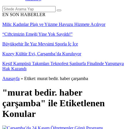
EN SON HABERLER
Miliç Kadınlar Plajı ve Yüzme Havuzu Hizmete Açılıyor
“Çiftçimizin Emeği Yine Yok Sayıldı!”
Büyükşehir İle Yaz Mevsimi Sporla İç İçe
Kuzey Kültür Evi, Çarşamba’da Kuruluyor
Keşif Kampüsü Takımları Teknofest Şanlıurfa Finalinde Yarışmaya
Hak Kazandı
Anasayfa
»
Etiket: murat bedir. haber çarşamba
"murat bedir. haber
çarşamba" ile Etiketlenen
Konular