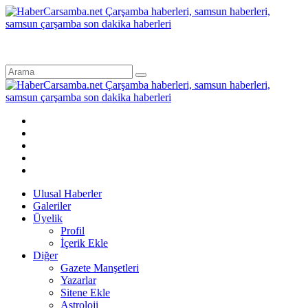
Ulusal Haberler
Galeriler
Üyelik
Profil
İçerik Ekle
Diğer
Gazete Manşetleri
Yazarlar
Sitene Ekle
Astroloji