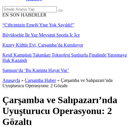
EN SON HABERLER
“Çiftçimizin Emeği Yine Yok Sayıldı!”
Büyükşehir İle Yaz Mevsimi Sporla İç İçe
Kuzey Kültür Evi, Çarşamba’da Kuruluyor
Keşif Kampüsü Takımları Teknofest Şanlıurfa Finalinde Yarışmaya
Hak Kazandı
Samsun’da ‘Bu Kampta Hayat Var’
Anasayfa
»
Çarşamba Haber
»
Çarşamba ve Salıpazarı’nda
Uyuşturucu Operasyonu: 2 Gözaltı
Çarşamba ve Salıpazarı’nda
Uyuşturucu Operasyonu: 2
Gözaltı