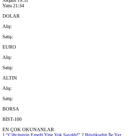
Akşam
19:51
Yatsı
21:34
DOLAR
A
lış
:
S
atış
:
EURO
A
lış
:
S
atış
:
ALTIN
A
lış
:
S
atış
:
BORSA
BİST-100
EN ÇOK OKUNANLAR
1
“Çiftçimizin Emeği Yine Yok Sayıldı!”
2
Büyükşehir İle Yaz