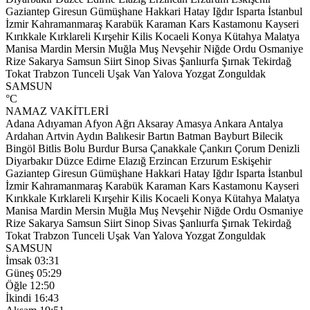
Gaziantep
Giresun
Gümüşhane
Hakkari
Hatay
Iğdır
Isparta
İstanbul
İzmir
Kahramanmaraş
Karabük
Karaman
Kars
Kastamonu
Kayseri
Kırıkkale
Kırklareli
Kırşehir
Kilis
Kocaeli
Konya
Kütahya
Malatya
Manisa
Mardin
Mersin
Muğla
Muş
Nevşehir
Niğde
Ordu
Osmaniye
Rize
Sakarya
Samsun
Siirt
Sinop
Sivas
Şanlıurfa
Şırnak
Tekirdağ
Tokat
Trabzon
Tunceli
Uşak
Van
Yalova
Yozgat
Zonguldak
SAMSUN
°C
NAMAZ VAKİTLERİ
Adana
Adıyaman
Afyon
Ağrı
Aksaray
Amasya
Ankara
Antalya
Ardahan
Artvin
Aydın
Balıkesir
Bartın
Batman
Bayburt
Bilecik
Bingöl
Bitlis
Bolu
Burdur
Bursa
Çanakkale
Çankırı
Çorum
Denizli
Diyarbakır
Düzce
Edirne
Elazığ
Erzincan
Erzurum
Eskişehir
Gaziantep
Giresun
Gümüşhane
Hakkari
Hatay
Iğdır
Isparta
İstanbul
İzmir
Kahramanmaraş
Karabük
Karaman
Kars
Kastamonu
Kayseri
Kırıkkale
Kırklareli
Kırşehir
Kilis
Kocaeli
Konya
Kütahya
Malatya
Manisa
Mardin
Mersin
Muğla
Muş
Nevşehir
Niğde
Ordu
Osmaniye
Rize
Sakarya
Samsun
Siirt
Sinop
Sivas
Şanlıurfa
Şırnak
Tekirdağ
Tokat
Trabzon
Tunceli
Uşak
Van
Yalova
Yozgat
Zonguldak
SAMSUN
İmsak
03:31
Güneş
05:29
Öğle
12:50
İkindi
16:43