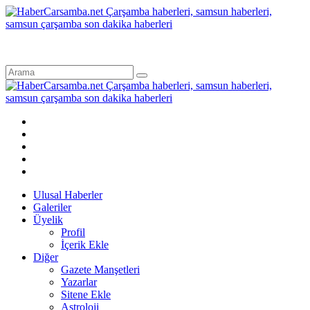
Ulusal Haberler
Galeriler
Üyelik
Profil
İçerik Ekle
Diğer
Gazete Manşetleri
Yazarlar
Sitene Ekle
Astroloji