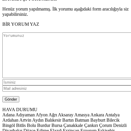
Henüz yorum yapılmamış. İlk yorumu aşağıdaki form aracılığıyla siz
yapabilirsiniz.
BİR YORUM YAZ
HAVA DURUMU
Adana
Adıyaman
Afyon
Ağrı
Aksaray
Amasya
Ankara
Antalya
Ardahan
Artvin
Aydın
Balıkesir
Bartın
Batman
Bayburt
Bilecik
Bingöl
Bitlis
Bolu
Burdur
Bursa
Çanakkale
Çankırı
Çorum
Denizli
Diyarbakır
Düzce
Edirne
Elazığ
Erzincan
Erzurum
Eskişehir