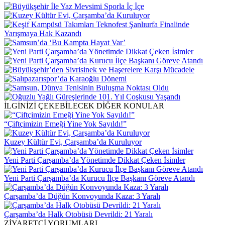
İLGİNİZİ ÇEKEBİLECEK DİĞER KONULAR
“Çiftçimizin Emeği Yine Yok Sayıldı!”
Kuzey Kültür Evi, Çarşamba’da Kuruluyor
Yeni Parti Çarşamba’da Yönetimde Dikkat Çeken İsimler
Yeni Parti Çarşamba’da Kurucu İlçe Başkanı Göreve Atandı
Çarşamba’da Düğün Konvoyunda Kaza: 3 Yaralı
Çarşamba’da Halk Otobüsü Devrildi: 21 Yaralı
ZİYARETÇİ YORUMLARI