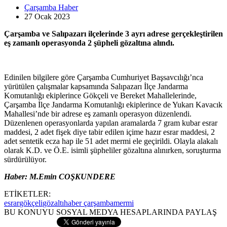
Çarşamba Haber
27 Ocak
2023
Çarşamba ve Salıpazarı ilçelerinde 3 ayrı adrese gerçekleştirilen
eş zamanlı operasyonda 2 şüpheli gözaltına alındı.
Edinilen bilgilere göre Çarşamba Cumhuriyet Başsavcılığı’nca
yürütülen çalışmalar kapsamında Salıpazarı İlçe Jandarma
Komutanlığı ekiplerince Gökçeli ve Bereket Mahallelerinde,
Çarşamba İlçe Jandarma Komutanlığı ekiplerince de Yukarı Kavacık
Mahallesi’nde bir adrese eş zamanlı operasyon düzenlendi.
Düzenlenen operasyonlarda yapılan aramalarda 7 gram kubar esrar
maddesi, 2 adet fişek diye tabir edilen içime hazır esrar maddesi, 2
adet sentetik ecza hap ile 51 adet mermi ele geçirildi. Olayla alakalı
olarak K.D. ve Ö.E. isimli şüpheliler gözaltına alınırken, soruşturma
sürdürülüyor.
Haber: M.Emin COŞKUNDERE
ETİKETLER:
esrar
gökçeli
gözaltı
haber çarşamba
mermi
BU KONUYU SOSYAL MEDYA HESAPLARINDA PAYLAŞ