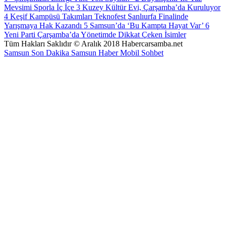
Mevsimi Sporla İç İçe
3
Kuzey Kültür Evi, Çarşamba’da Kuruluyor
4
Keşif Kampüsü Takımları Teknofest Şanlıurfa Finalinde
Yarışmaya Hak Kazandı
5
Samsun’da ‘Bu Kampta Hayat Var’
6
Yeni Parti Çarşamba’da Yönetimde Dikkat Çeken İsimler
Tüm Hakları Saklıdır © Aralık 2018 Habercarsamba.net
Samsun Son Dakika
Samsun Haber
Mobil Sohbet