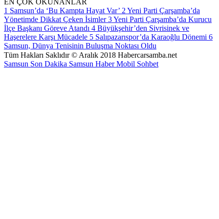
EN ÇOK OKUNANLAR
1
Samsun’da ‘Bu Kampta Hayat Var’
2
Yeni Parti Çarşamba’da
Yönetimde Dikkat Çeken İsimler
3
Yeni Parti Çarşamba’da Kurucu
İlçe Başkanı Göreve Atandı
4
Büyükşehir’den Sivrisinek ve
Haşerelere Karşı Mücadele
5
Salıpazarıspor’da Karaoğlu Dönemi
6
Samsun, Dünya Tenisinin Buluşma Noktası Oldu
Tüm Hakları Saklıdır © Aralık 2018 Habercarsamba.net
Samsun Son Dakika
Samsun Haber
Mobil Sohbet