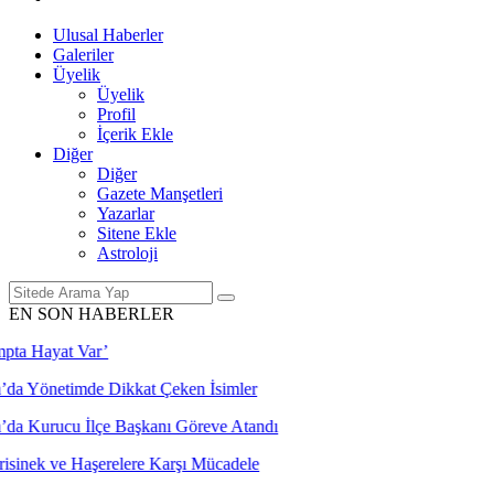
Ulusal Haberler
Galeriler
Üyelik
Üyelik
Profil
İçerik Ekle
Diğer
Diğer
Gazete Manşetleri
Yazarlar
Sitene Ekle
Astroloji
EN SON HABERLER