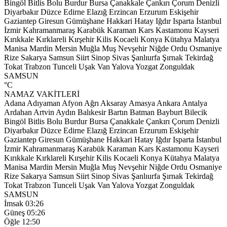
Bingöl
Bitlis
Bolu
Burdur
Bursa
Çanakkale
Çankırı
Çorum
Denizli
Diyarbakır
Düzce
Edirne
Elazığ
Erzincan
Erzurum
Eskişehir
Gaziantep
Giresun
Gümüşhane
Hakkari
Hatay
Iğdır
Isparta
İstanbul
İzmir
Kahramanmaraş
Karabük
Karaman
Kars
Kastamonu
Kayseri
Kırıkkale
Kırklareli
Kırşehir
Kilis
Kocaeli
Konya
Kütahya
Malatya
Manisa
Mardin
Mersin
Muğla
Muş
Nevşehir
Niğde
Ordu
Osmaniye
Rize
Sakarya
Samsun
Siirt
Sinop
Sivas
Şanlıurfa
Şırnak
Tekirdağ
Tokat
Trabzon
Tunceli
Uşak
Van
Yalova
Yozgat
Zonguldak
SAMSUN
°C
NAMAZ VAKİTLERİ
Adana
Adıyaman
Afyon
Ağrı
Aksaray
Amasya
Ankara
Antalya
Ardahan
Artvin
Aydın
Balıkesir
Bartın
Batman
Bayburt
Bilecik
Bingöl
Bitlis
Bolu
Burdur
Bursa
Çanakkale
Çankırı
Çorum
Denizli
Diyarbakır
Düzce
Edirne
Elazığ
Erzincan
Erzurum
Eskişehir
Gaziantep
Giresun
Gümüşhane
Hakkari
Hatay
Iğdır
Isparta
İstanbul
İzmir
Kahramanmaraş
Karabük
Karaman
Kars
Kastamonu
Kayseri
Kırıkkale
Kırklareli
Kırşehir
Kilis
Kocaeli
Konya
Kütahya
Malatya
Manisa
Mardin
Mersin
Muğla
Muş
Nevşehir
Niğde
Ordu
Osmaniye
Rize
Sakarya
Samsun
Siirt
Sinop
Sivas
Şanlıurfa
Şırnak
Tekirdağ
Tokat
Trabzon
Tunceli
Uşak
Van
Yalova
Yozgat
Zonguldak
SAMSUN
İmsak
03:26
Güneş
05:26
Öğle
12:50