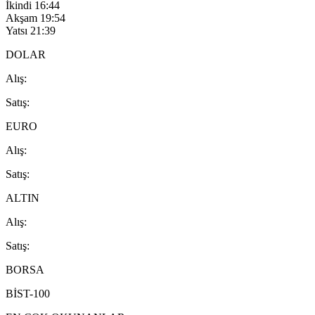
İkindi
16:44
Akşam
19:54
Yatsı
21:39
DOLAR
A
lış
:
S
atış
:
EURO
A
lış
:
S
atış
:
ALTIN
A
lış
:
S
atış
:
BORSA
BİST-100