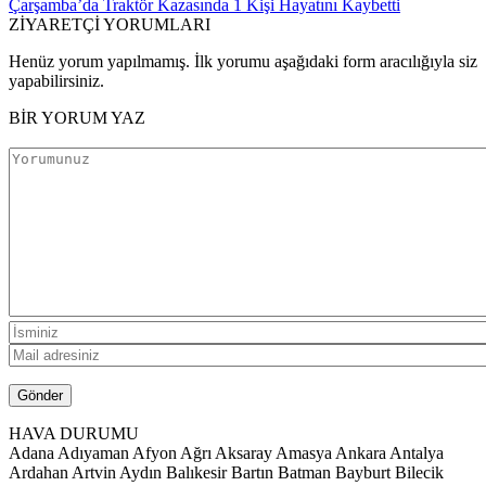
Çarşamba’da Traktör Kazasında 1 Kişi Hayatını Kaybetti
ZİYARETÇİ YORUMLARI
Henüz yorum yapılmamış. İlk yorumu aşağıdaki form aracılığıyla siz
yapabilirsiniz.
BİR YORUM YAZ
HAVA DURUMU
Adana
Adıyaman
Afyon
Ağrı
Aksaray
Amasya
Ankara
Antalya
Ardahan
Artvin
Aydın
Balıkesir
Bartın
Batman
Bayburt
Bilecik