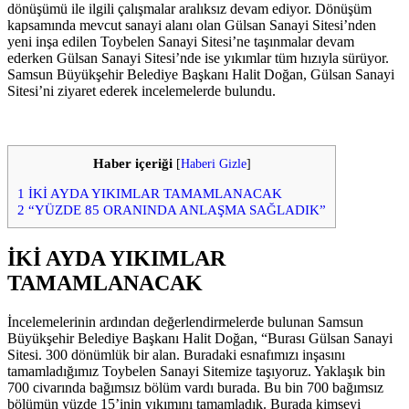
dönüşümü ile ilgili çalışmalar aralıksız devam ediyor. Dönüşüm
kapsamında mevcut sanayi alanı olan Gülsan Sanayi Sitesi’nden
yeni inşa edilen Toybelen Sanayi Sitesi’ne taşınmalar devam
ederken Gülsan Sanayi Sitesi’nde ise yıkımlar tüm hızıyla sürüyor.
Samsun Büyükşehir Belediye Başkanı Halit Doğan, Gülsan Sanayi
Sitesi’ni ziyaret ederek incelemelerde bulundu.
Haber içeriği
[
Haberi Gizle
]
1
İKİ AYDA YIKIMLAR TAMAMLANACAK
2
“YÜZDE 85 ORANINDA ANLAŞMA SAĞLADIK”
İKİ AYDA YIKIMLAR
TAMAMLANACAK
İncelemelerinin ardından değerlendirmelerde bulunan Samsun
Büyükşehir Belediye Başkanı Halit Doğan, “Burası Gülsan Sanayi
Sitesi. 300 dönümlük bir alan. Buradaki esnafımızı inşasını
tamamladığımız Toybelen Sanayi Sitemize taşıyoruz. Yaklaşık bin
700 civarında bağımsız bölüm vardı burada. Bu bin 700 bağımsız
bölümün yüzde 15’inin yıkımını tamamladık. Burada kimseyi