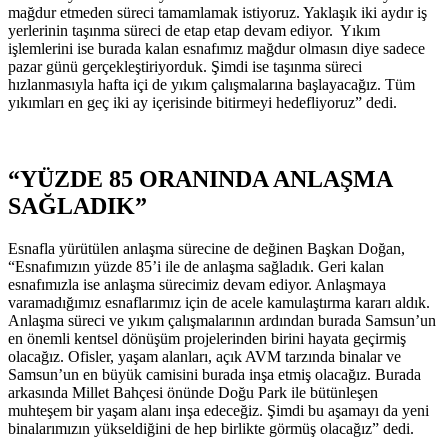
mağdur etmeden süreci tamamlamak istiyoruz. Yaklaşık iki aydır iş
yerlerinin taşınma süreci de etap etap devam ediyor. Yıkım
işlemlerini ise burada kalan esnafımız mağdur olmasın diye sadece
pazar günü gerçekleştiriyorduk. Şimdi ise taşınma süreci
hızlanmasıyla hafta içi de yıkım çalışmalarına başlayacağız. Tüm
yıkımları en geç iki ay içerisinde bitirmeyi hedefliyoruz” dedi.
“YÜZDE 85 ORANINDA ANLAŞMA
SAĞLADIK”
Esnafla yürütülen anlaşma sürecine de değinen Başkan Doğan,
“Esnafımızın yüzde 85’i ile de anlaşma sağladık. Geri kalan
esnafımızla ise anlaşma sürecimiz devam ediyor. Anlaşmaya
varamadığımız esnaflarımız için de acele kamulaştırma kararı aldık.
Anlaşma süreci ve yıkım çalışmalarının ardından burada Samsun’un
en önemli kentsel dönüşüm projelerinden birini hayata geçirmiş
olacağız. Ofisler, yaşam alanları, açık AVM tarzında binalar ve
Samsun’un en büyük camisini burada inşa etmiş olacağız. Burada
arkasında Millet Bahçesi önünde Doğu Park ile bütünleşen
muhteşem bir yaşam alanı inşa edeceğiz. Şimdi bu aşamayı da yeni
binalarımızın yükseldiğini de hep birlikte görmüş olacağız” dedi.