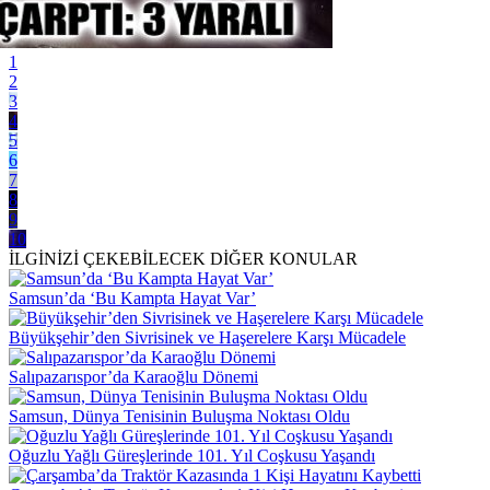
1
2
3
4
5
6
7
8
9
10
İLGİNİZİ ÇEKEBİLECEK DİĞER KONULAR
Samsun’da ‘Bu Kampta Hayat Var’
Büyükşehir’den Sivrisinek ve Haşerelere Karşı Mücadele
Salıpazarıspor’da Karaoğlu Dönemi
Samsun, Dünya Tenisinin Buluşma Noktası Oldu
Oğuzlu Yağlı Güreşlerinde 101. Yıl Coşkusu Yaşandı