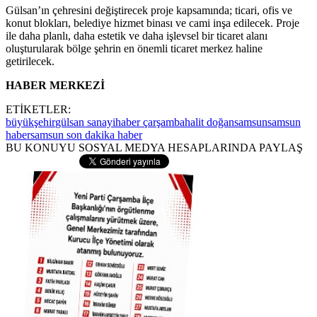
Gülsan’ın çehresini değiştirecek proje kapsamında; ticari, ofis ve
konut blokları, belediye hizmet binası ve cami inşa edilecek. Proje
ile daha planlı, daha estetik ve daha işlevsel bir ticaret alanı
oluşturularak bölge şehrin en önemli ticaret merkez haline
getirilecek.
HABER MERKEZİ
ETİKETLER:
büyükşehir
gülsan sanayi
haber çarşamba
halit doğan
samsun
samsun
haber
samsun son dakika haber
BU KONUYU SOSYAL MEDYA HESAPLARINDA PAYLAŞ