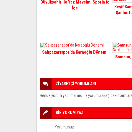
Büyükşehir İle Yaz Mevsimi Sporla İç
Keşif Ka
İçe
Şanlıurf
Salıpazarıspor’da Karaoğlu Dönemi
Samsun, 
ZİYARETÇİ YORUMLARI
Henüz yorum yapılmamış. İlk yorumu aşağıdaki form aracıl
BİR YORUM YAZ