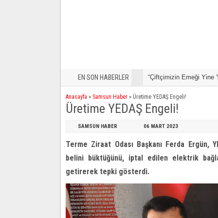
EN SON HABERLER
“Çiftçimizin Emeği Yine 
Anasayfa
»
Samsun Haber
»
Üretime YEDAŞ Engeli!
Üretime YEDAŞ Engeli!
SAMSUN HABER
06 MART
2023
Terme Ziraat Odası Başkanı Ferda Ergün, YED
belini büktüğünü, iptal edilen elektrik bağl
getirerek tepki gösterdi.