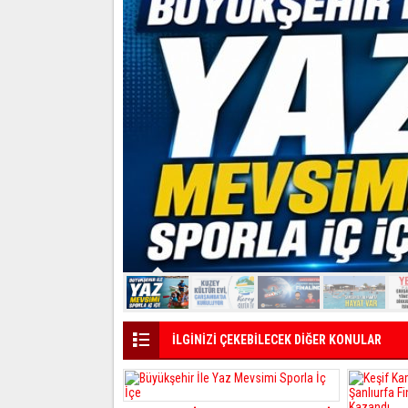
İLGİNİZİ ÇEKEBİLECEK DİĞER KONULAR