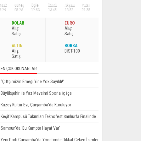
msak
Güneş
Öğle
İkindi
Akşam
Yatsı
3:29
05:28
12:50
16:43
19:52
21:35
DOLAR
EURO
A
lış
:
A
lış
:
S
atış
:
S
atış
:
ALTIN
BORSA
A
lış
:
BİST-100
S
atış
:
EN ÇOK OKUNANLAR
“Çiftçimizin Emeği Yine Yok Sayıldı!”
Büyükşehir İle Yaz Mevsimi Sporla İç İçe
Kuzey Kültür Evi, Çarşamba’da Kuruluyor
Keşif Kampüsü Takımları Teknofest Şanlıurfa Finalinde Yarışmaya Hak Kazandı
Samsun’da ‘Bu Kampta Hayat Var’
Yeni Parti Çarşamba’da Yönetimde Dikkat Çeken İsimler