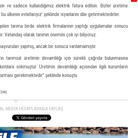
lsin ve sadece kullandığımız elektrik fatura edilsin. Bizler üretime
 ülkenin evlatlarıyız’ şeklinde isyanlarını dile getirmektedirler.
len tarıma birde elektrik firmalarının yaptığı uygulamalar sonucu
. Vatandaş olarak tarımın önemini çok iyi biliyoruz.
 başvuruları yapmış, ancak bir sonuca varılamamıştır.
 tarımsal üretimin devamlılığı için sürekli çağrıda bulunmasına
ntılara sokmuştur. Üretimin devamlılığı açısından ilgili kurumların
turması gerekmektedir” şeklinde konuştu.
EDAŞ
AL MEDYA HESAPLARINDA PAYLAŞ