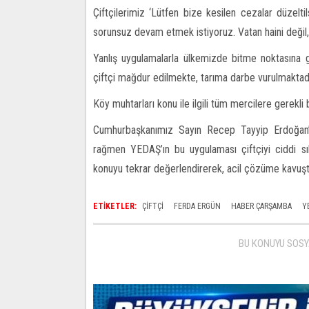
Çiftçilerimiz ‘Lütfen bize kesilen cezalar düzelti
sorunsuz devam etmek istiyoruz. Vatan haini değil, bu
Yanlış uygulamalarla ülkemizde bitme noktasına ge
çiftçi mağdur edilmekte, tarıma darbe vurulmaktadır
Köy muhtarları konu ile ilgili tüm mercilere gerekli
Cumhurbaşkanımız Sayın Recep Tayyip Erdoğan’ın
rağmen YEDAŞ’ın bu uygulaması çiftçiyi ciddi sıkı
konuyu tekrar değerlendirerek, acil çözüme kavuş
ETİKETLER:
ÇIFTÇI
FERDA ERGÜN
HABER ÇARŞAMBA
Y
BU KONUYU SOSY