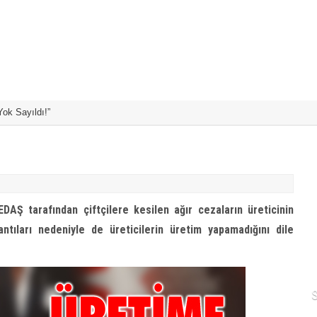
Yok Sayıldı!”
Büyükşehir İle Y
H
AŞ tarafından çiftçilere kesilen ağır cezaların üreticinin
antıları nedeniyle de üreticilerin üretim yapamadığını dile
N