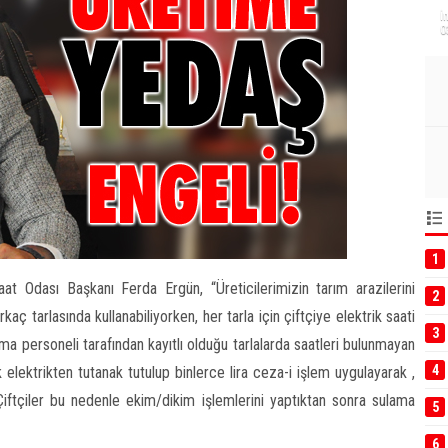
İ
0
1
at Odası Başkanı Ferda Ergün, “Üreticilerimizin tarım arazilerini
2
rkaç tarlasında kullanabiliyorken, her tarla için çiftçiye elektrik saati
3
 personeli tarafından kayıtlı olduğu tarlalarda saatleri bulunmayan
4
 elektrikten tutanak tutulup binlerce lira ceza-i işlem uygulayarak ,
r. Çiftçiler bu nedenle ekim/dikim işlemlerini yaptıktan sonra sulama
5
6