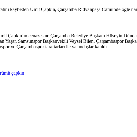
yatını kaybeden Ümit Çapkın, Çarşamba Rıdvanpaşa Camiinde öğle nama
 Ümit Çapkın’ın cenazesine Çarşamba Belediye Başkanı Hüseyin Dün
an Yaşar, Samsunspor Başkanvekili Veysel Bilen, Çarşambaspor Başk
 ve Çarşambaspor taraftarları ile vatandaşlar katıldı.
r
ümit çapkın