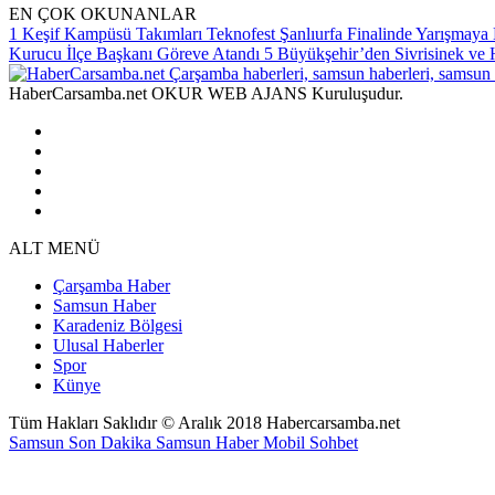
EN ÇOK OKUNANLAR
1
Keşif Kampüsü Takımları Teknofest Şanlıurfa Finalinde Yarışmay
Kurucu İlçe Başkanı Göreve Atandı
5
Büyükşehir’den Sivrisinek ve 
HaberCarsamba.net OKUR WEB AJANS Kuruluşudur.
ALT MENÜ
Çarşamba Haber
Samsun Haber
Karadeniz Bölgesi
Ulusal Haberler
Spor
Künye
Tüm Hakları Saklıdır © Aralık 2018 Habercarsamba.net
Samsun Son Dakika
Samsun Haber
Mobil Sohbet