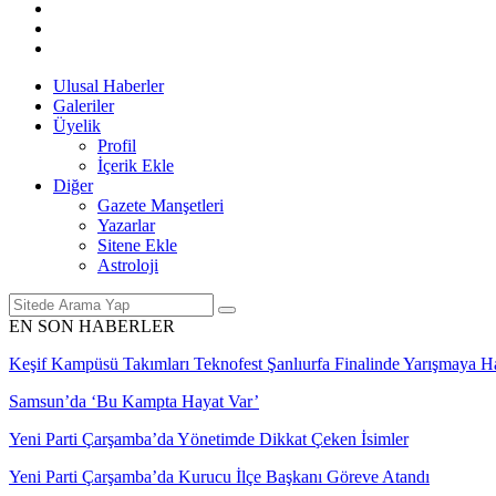
Ulusal Haberler
Galeriler
Üyelik
Profil
İçerik Ekle
Diğer
Gazete Manşetleri
Yazarlar
Sitene Ekle
Astroloji
EN SON HABERLER
Keşif Kampüsü Takımları Teknofest Şanlıurfa Finalinde Yarışmaya 
Samsun’da ‘Bu Kampta Hayat Var’
Yeni Parti Çarşamba’da Yönetimde Dikkat Çeken İsimler
Yeni Parti Çarşamba’da Kurucu İlçe Başkanı Göreve Atandı