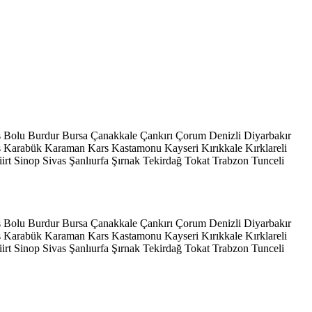
s
Bolu
Burdur
Bursa
Çanakkale
Çankırı
Çorum
Denizli
Diyarbakır
ş
Karabük
Karaman
Kars
Kastamonu
Kayseri
Kırıkkale
Kırklareli
iirt
Sinop
Sivas
Şanlıurfa
Şırnak
Tekirdağ
Tokat
Trabzon
Tunceli
s
Bolu
Burdur
Bursa
Çanakkale
Çankırı
Çorum
Denizli
Diyarbakır
ş
Karabük
Karaman
Kars
Kastamonu
Kayseri
Kırıkkale
Kırklareli
iirt
Sinop
Sivas
Şanlıurfa
Şırnak
Tekirdağ
Tokat
Trabzon
Tunceli