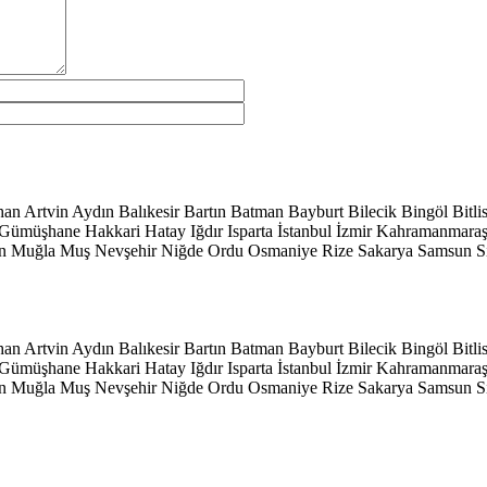
han
Artvin
Aydın
Balıkesir
Bartın
Batman
Bayburt
Bilecik
Bingöl
Bitli
Gümüşhane
Hakkari
Hatay
Iğdır
Isparta
İstanbul
İzmir
Kahramanmara
n
Muğla
Muş
Nevşehir
Niğde
Ordu
Osmaniye
Rize
Sakarya
Samsun
S
han
Artvin
Aydın
Balıkesir
Bartın
Batman
Bayburt
Bilecik
Bingöl
Bitli
Gümüşhane
Hakkari
Hatay
Iğdır
Isparta
İstanbul
İzmir
Kahramanmara
n
Muğla
Muş
Nevşehir
Niğde
Ordu
Osmaniye
Rize
Sakarya
Samsun
S