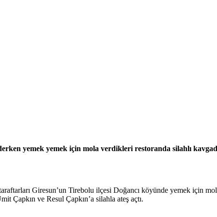
rken yemek yemek için mola verdikleri restoranda silahlı kavga
tarları Giresun’un Tirebolu ilçesi Doğancı köyünde yemek için mola ver
mit Çapkın ve Resul Çapkın’a silahla ateş açtı.