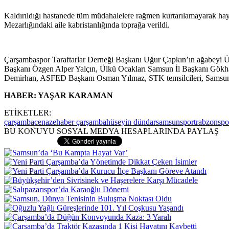
Kaldırıldığı hastanede tüm müdahalelere rağmen kurtarılamayarak ha
Mezarlığındaki aile kabristanlığında toprağa verildi.
Çarşambaspor Taraftarlar Derneği Başkanı Uğur Çapkın’ın ağabeyi
Başkanı Özgen Alper Yalçın, Ülkü Ocakları Samsun İl Başkanı Gökh
Demirhan, ASFED Başkanı Osman Yılmaz, STK temsilcileri, Samsunspor
HABER: YAŞAR KARAMAN
ETİKETLER:
çarşamba
cenaze
haber çarşamba
hüseyin dündar
samsunspor
trabzonspo
BU KONUYU SOSYAL MEDYA HESAPLARINDA PAYLAŞ