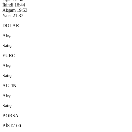
İkindi
16:44
Akşam
19:53
Yatsı
21:37
DOLAR
A
lış
:
S
atış
:
EURO
A
lış
:
S
atış
:
ALTIN
A
lış
:
S
atış
:
BORSA
BİST-100