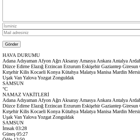
HAVA DURUMU
Adana
Adıyaman
Afyon
Ağrı
Aksaray
Amasya
Ankara
Antalya
Arda
Düzce
Edirne
Elazığ
Erzincan
Erzurum
Eskişehir
Gaziantep
Giresun
Kırşehir
Kilis
Kocaeli
Konya
Kütahya
Malatya
Manisa
Mardin
Mersi
Uşak
Van
Yalova
Yozgat
Zonguldak
SAMSUN
°C
NAMAZ VAKİTLERİ
Adana
Adıyaman
Afyon
Ağrı
Aksaray
Amasya
Ankara
Antalya
Arda
Düzce
Edirne
Elazığ
Erzincan
Erzurum
Eskişehir
Gaziantep
Giresun
Kırşehir
Kilis
Kocaeli
Konya
Kütahya
Malatya
Manisa
Mardin
Mersi
Uşak
Van
Yalova
Yozgat
Zonguldak
SAMSUN
İmsak
03:28
Güneş
05:27
Öğle
12:50