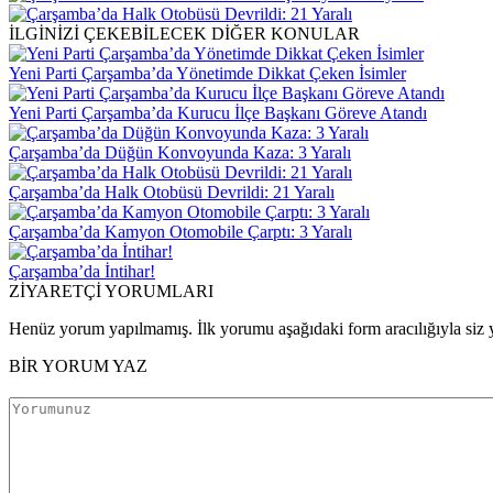
İLGİNİZİ ÇEKEBİLECEK DİĞER KONULAR
Yeni Parti Çarşamba’da Yönetimde Dikkat Çeken İsimler
Yeni Parti Çarşamba’da Kurucu İlçe Başkanı Göreve Atandı
Çarşamba’da Düğün Konvoyunda Kaza: 3 Yaralı
Çarşamba’da Halk Otobüsü Devrildi: 21 Yaralı
Çarşamba’da Kamyon Otomobile Çarptı: 3 Yaralı
Çarşamba’da İntihar!
ZİYARETÇİ YORUMLARI
Henüz yorum yapılmamış. İlk yorumu aşağıdaki form aracılığıyla siz y
BİR YORUM YAZ