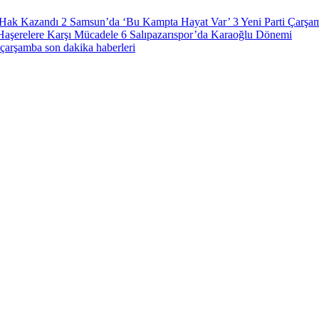
a Hak Kazandı
2
Samsun’da ‘Bu Kampta Hayat Var’
3
Yeni Parti Çarşa
Haşerelere Karşı Mücadele
6
Salıpazarıspor’da Karaoğlu Dönemi