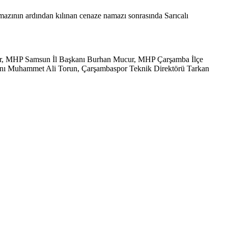
zının ardından kılınan cenaze namazı sonrasında Sarıcalı
dar, MHP Samsun İl Başkanı Burhan Mucur, MHP Çarşamba İlçe
anı Muhammet Ali Torun, Çarşambaspor Teknik Direktörü Tarkan