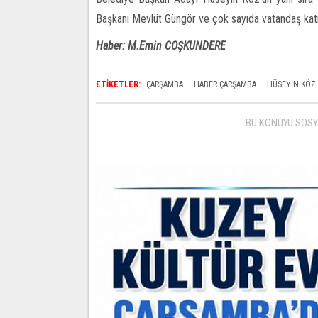
Başkanı Mevlüt Güngör ve çok sayıda vatandaş katı
Haber: M.Emin COŞKUNDERE
ETİKETLER:
ÇARŞAMBA
HABER ÇARŞAMBA
HÜSEYIN KÖZ
BU KONUYU SOSY