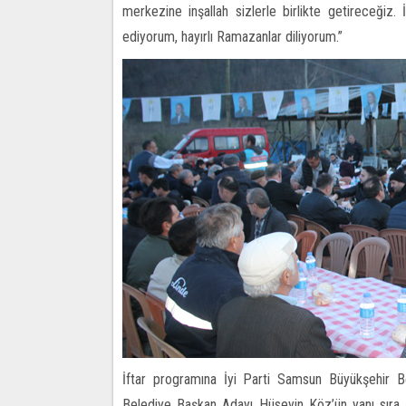
merkezine inşallah sizlerle birlikte getireceğiz.
ediyorum, hayırlı Ramazanlar diliyorum.”
İftar programına İyi Parti Samsun Büyükşehir B
Belediye Başkan Adayı Hüseyin Köz’ün yanı sıra 