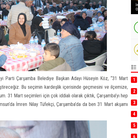
İ
0
İyi Parti Çarşamba Belediye Başkan Adayı Hüseyin Köz, “31 Mart
1
tireceğiz. Bu seçimin kardeşlik içerisinde geçmesini ve ilçemize,
2
um. 31 Mart seçimleri için çok iddialı olarak çıktık, Çarşamba’yı hep
3
 Samsun’da İmren Nilay Tüfekçi, Çarşamba’da da ben 31 Mart akşamı
4
5
6