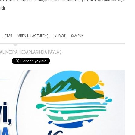
ldı.
IFTAR
IMREN NILAY TÜFEKÇI
IYI PARTI
SAMSUN
AL MEDYA HESAPLARINDA PAYLAŞ