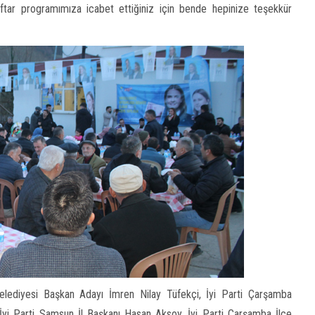
 İftar programımıza icabet ettiğiniz için bende hepinize teşekkür
elediyesi Başkan Adayı İmren Nilay Tüfekçi, İyi Parti Çarşamba
İyi Parti Samsun İl Başkanı Hasan Aksoy, İyi Parti Çarşamba İlçe