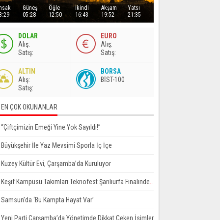
msak
Güneş
Öğle
İkindi
Akşam
Yatsı
3:29
05:28
12:50
16:43
19:52
21:35
DOLAR
EURO
A
lış
:
A
lış
:
S
atış
:
S
atış
:
ALTIN
BORSA
A
lış
:
BİST-100
S
atış
:
EN ÇOK OKUNANLAR
“Çiftçimizin Emeği Yine Yok Sayıldı!”
Büyükşehir İle Yaz Mevsimi Sporla İç İçe
Kuzey Kültür Evi, Çarşamba’da Kuruluyor
Keşif Kampüsü Takımları Teknofest Şanlıurfa Finalinde Yarışmaya Hak Kazandı
Samsun’da ‘Bu Kampta Hayat Var’
Yeni Parti Çarşamba’da Yönetimde Dikkat Çeken İsimler