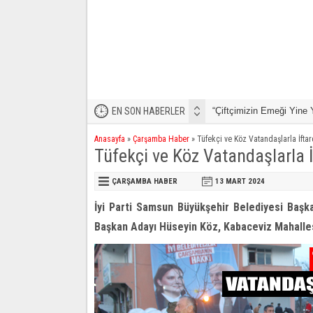
ldı!”
EN SON HABERLER
Büyükşehir İle Yaz Mevsi
Anasayfa
»
Çarşamba Haber
»
Tüfekçi ve Köz Vatandaşlarla İfta
Tüfekçi ve Köz Vatandaşlarla 
ÇARŞAMBA HABER
13 MART
2024
İyi Parti Samsun Büyükşehir Belediyesi Başk
Başkan Adayı Hüseyin Köz, Kabaceviz Mahalles