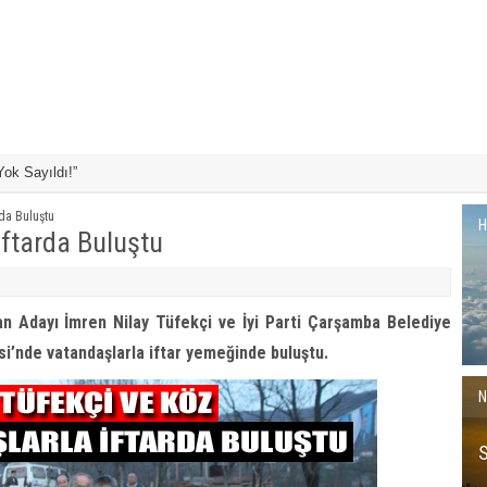
mi Sporla İç İçe
Kuzey Kültür Evi
rda Buluştu
H
İftarda Buluştu
an Adayı İmren Nilay Tüfekçi ve İyi Parti Çarşamba Belediye
i’nde vatandaşlarla iftar yemeğinde buluştu.
N