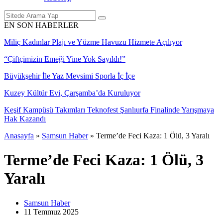
EN SON HABERLER
Miliç Kadınlar Plajı ve Yüzme Havuzu Hizmete Açılıyor
“Çiftçimizin Emeği Yine Yok Sayıldı!”
Büyükşehir İle Yaz Mevsimi Sporla İç İçe
Kuzey Kültür Evi, Çarşamba’da Kuruluyor
Keşif Kampüsü Takımları Teknofest Şanlıurfa Finalinde Yarışmaya
Hak Kazandı
Anasayfa
»
Samsun Haber
»
Terme’de Feci Kaza: 1 Ölü, 3 Yaralı
Terme’de Feci Kaza: 1 Ölü, 3
Yaralı
Samsun Haber
11 Temmuz
2025