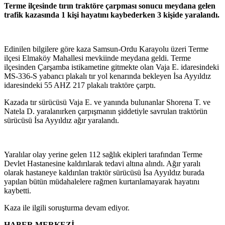
Terme ilçesinde tırın traktöre çarpması sonucu meydana gelen
trafik kazasında 1 kişi hayatını kaybederken 3 kişide yaralandı.
Edinilen bilgilere göre kaza Samsun-Ordu Karayolu üzeri Terme
ilçesi Elmaköy Mahallesi mevkiinde meydana geldi. Terme
ilçesinden Çarşamba istikametine gitmekte olan Vaja E. idaresindeki
MS-336-S yabancı plakalı tır yol kenarında bekleyen İsa Ayyıldız
idaresindeki 55 AHZ 217 plakalı traktöre çarptı.
Kazada tır sürücüsü Vaja E. ve yanında bulunanlar Shorena T. ve
Natela D. yaralanırken çarpışmanın şiddetiyle savrulan traktörün
sürücüsü İsa Ayyıldız ağır yaralandı.
Yaralılar olay yerine gelen 112 sağlık ekipleri tarafından Terme
Devlet Hastanesine kaldırılarak tedavi altına alındı. Ağır yaralı
olarak hastaneye kaldırılan traktör sürücüsü İsa Ayyıldız burada
yapılan bütün müdahalelere rağmen kurtarılamayarak hayatını
kaybetti.
Kaza ile ilgili soruşturma devam ediyor.
HABER MERKEZİ