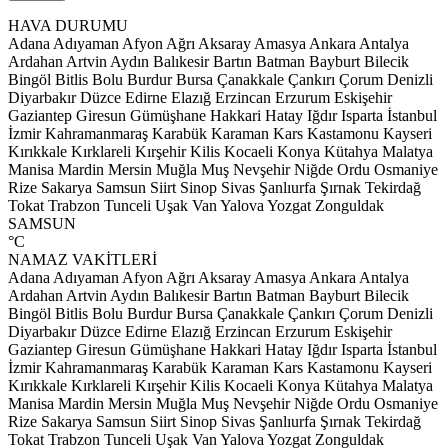
HAVA DURUMU
Adana
Adıyaman
Afyon
Ağrı
Aksaray
Amasya
Ankara
Antalya
Ardahan
Artvin
Aydın
Balıkesir
Bartın
Batman
Bayburt
Bilecik
Bingöl
Bitlis
Bolu
Burdur
Bursa
Çanakkale
Çankırı
Çorum
Denizli
Diyarbakır
Düzce
Edirne
Elazığ
Erzincan
Erzurum
Eskişehir
Gaziantep
Giresun
Gümüşhane
Hakkari
Hatay
Iğdır
Isparta
İstanbul
İzmir
Kahramanmaraş
Karabük
Karaman
Kars
Kastamonu
Kayseri
Kırıkkale
Kırklareli
Kırşehir
Kilis
Kocaeli
Konya
Kütahya
Malatya
Manisa
Mardin
Mersin
Muğla
Muş
Nevşehir
Niğde
Ordu
Osmaniye
Rize
Sakarya
Samsun
Siirt
Sinop
Sivas
Şanlıurfa
Şırnak
Tekirdağ
Tokat
Trabzon
Tunceli
Uşak
Van
Yalova
Yozgat
Zonguldak
SAMSUN
°C
NAMAZ VAKİTLERİ
Adana
Adıyaman
Afyon
Ağrı
Aksaray
Amasya
Ankara
Antalya
Ardahan
Artvin
Aydın
Balıkesir
Bartın
Batman
Bayburt
Bilecik
Bingöl
Bitlis
Bolu
Burdur
Bursa
Çanakkale
Çankırı
Çorum
Denizli
Diyarbakır
Düzce
Edirne
Elazığ
Erzincan
Erzurum
Eskişehir
Gaziantep
Giresun
Gümüşhane
Hakkari
Hatay
Iğdır
Isparta
İstanbul
İzmir
Kahramanmaraş
Karabük
Karaman
Kars
Kastamonu
Kayseri
Kırıkkale
Kırklareli
Kırşehir
Kilis
Kocaeli
Konya
Kütahya
Malatya
Manisa
Mardin
Mersin
Muğla
Muş
Nevşehir
Niğde
Ordu
Osmaniye
Rize
Sakarya
Samsun
Siirt
Sinop
Sivas
Şanlıurfa
Şırnak
Tekirdağ
Tokat
Trabzon
Tunceli
Uşak
Van
Yalova
Yozgat
Zonguldak