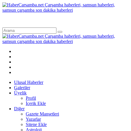
Ulusal Haberler
Galeriler
Üyelik
Profil
İçerik Ekle
Diğer
Gazete Manşetleri
Yazarlar
Sitene Ekle
Astroloji