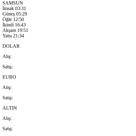
SAMSUN
İmsak
03:31
Güneş
05:29
Öğle
12:50
İkindi
16:43
Akşam
19:51
Yatsı
21:34
DOLAR
A
lış
:
S
atış
:
EURO
A
lış
:
S
atış
:
ALTIN
A
lış
:
S
atış
: