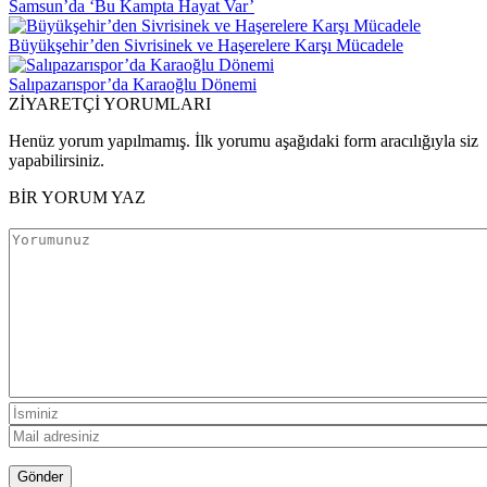
Samsun’da ‘Bu Kampta Hayat Var’
Büyükşehir’den Sivrisinek ve Haşerelere Karşı Mücadele
Salıpazarıspor’da Karaoğlu Dönemi
ZİYARETÇİ YORUMLARI
Henüz yorum yapılmamış. İlk yorumu aşağıdaki form aracılığıyla siz
yapabilirsiniz.
BİR YORUM YAZ