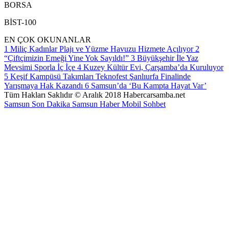
BORSA
BİST-100
EN ÇOK OKUNANLAR
1
Miliç Kadınlar Plajı ve Yüzme Havuzu Hizmete Açılıyor
2
“Çiftçimizin Emeği Yine Yok Sayıldı!”
3
Büyükşehir İle Yaz
Mevsimi Sporla İç İçe
4
Kuzey Kültür Evi, Çarşamba’da Kuruluyor
5
Keşif Kampüsü Takımları Teknofest Şanlıurfa Finalinde
Yarışmaya Hak Kazandı
6
Samsun’da ‘Bu Kampta Hayat Var’
Tüm Hakları Saklıdır © Aralık 2018 Habercarsamba.net
Samsun Son Dakika
Samsun Haber
Mobil Sohbet