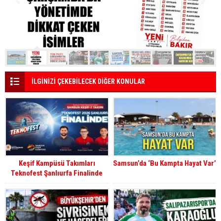
İLGİNİZİ ÇEKEBİLECEK DİĞER KONULAR
Keşif Kampüsü Takımları
Samsun’da ‘Bu Kampta Hayat Var’
Teknofest Şanlıurfa Finalinde
Yarışmaya Hak Kazandı