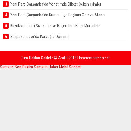
3
Yeni Parti Çarşamba’da Yönetimde Dikkat Çeken İsimler
4
Yeni Parti Çarşamba’da Kurucu İlçe Başkanı Göreve Atandı
5
Büyükşehir’den Sivrisinek ve Haşerelere Karşı Mücadele
6
Salıpazarıspor’da Karaoğlu Dönemi
Tüm Hakları Saklıdır © Aralık 2018 Habercarsamba.net
Samsun Son Dakika
Samsun Haber
Mobil Sohbet