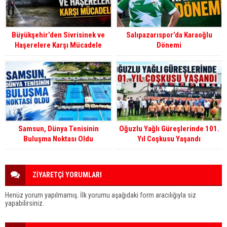
Büyükşehir’den Sivrisinek ve
Salıpazarıspor’da Karaoğlu
Haşerelere Karşı Mücadele
Dönemi
Samsun, Dünya Tenisinin
Oğuzlu Yağlı Güreşlerinde 101.
Buluşma Noktası Oldu
Yıl Coşkusu Yaşandı
ZİYARETÇİ YORUMLARI
Henüz yorum yapılmamış. İlk yorumu aşağıdaki form aracılığıyla siz
yapabilirsiniz.