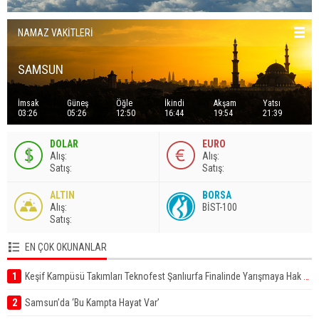
NAMAZ VAKİTLERİ
SAMSUN
İmsak
Güneş
Öğle
İkindi
Akşam
Yatsı
03:26
05:26
12:50
16:44
19:54
21:39
DOLAR
EURO
A
lış
:
A
lış
:
S
atış
:
S
atış
:
ALTIN
BORSA
A
lış
:
BİST-100
S
atış
:
EN ÇOK OKUNANLAR
1
Keşif Kampüsü Takımları Teknofest Şanlıurfa Finalinde Yarışmaya Hak Kazandı
2
Samsun’da ‘Bu Kampta Hayat Var’