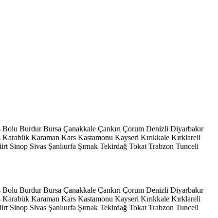
s
Bolu
Burdur
Bursa
Çanakkale
Çankırı
Çorum
Denizli
Diyarbakır
ş
Karabük
Karaman
Kars
Kastamonu
Kayseri
Kırıkkale
Kırklareli
iirt
Sinop
Sivas
Şanlıurfa
Şırnak
Tekirdağ
Tokat
Trabzon
Tunceli
s
Bolu
Burdur
Bursa
Çanakkale
Çankırı
Çorum
Denizli
Diyarbakır
ş
Karabük
Karaman
Kars
Kastamonu
Kayseri
Kırıkkale
Kırklareli
iirt
Sinop
Sivas
Şanlıurfa
Şırnak
Tekirdağ
Tokat
Trabzon
Tunceli