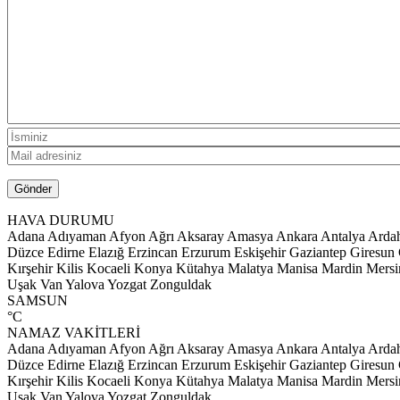
HAVA DURUMU
Adana
Adıyaman
Afyon
Ağrı
Aksaray
Amasya
Ankara
Antalya
Arda
Düzce
Edirne
Elazığ
Erzincan
Erzurum
Eskişehir
Gaziantep
Giresun
Kırşehir
Kilis
Kocaeli
Konya
Kütahya
Malatya
Manisa
Mardin
Mersi
Uşak
Van
Yalova
Yozgat
Zonguldak
SAMSUN
°C
NAMAZ VAKİTLERİ
Adana
Adıyaman
Afyon
Ağrı
Aksaray
Amasya
Ankara
Antalya
Arda
Düzce
Edirne
Elazığ
Erzincan
Erzurum
Eskişehir
Gaziantep
Giresun
Kırşehir
Kilis
Kocaeli
Konya
Kütahya
Malatya
Manisa
Mardin
Mersi
Uşak
Van
Yalova
Yozgat
Zonguldak