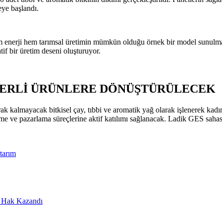
eye başlandı.
 enerji hem tarımsal üretimin mümkün olduğu örnek bir model sunulması 
tif bir üretim deseni oluşturuyor.
ĞERLİ ÜRÜNLERE DÖNÜŞTÜRÜLECEK
ak kalmayacak bitkisel çay, tıbbi ve aromatik yağ olarak işlenerek kadın
leme ve pazarlama süreçlerine aktif katılımı sağlanacak. Ladik GES sah
tarım