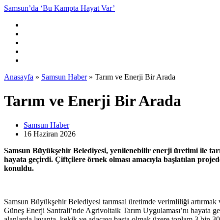
Samsun’da ‘Bu Kampta Hayat Var’
Anasayfa
»
Samsun Haber
»
Tarım ve Enerji Bir Arada
Tarım ve Enerji Bir Arada
Samsun Haber
16 Haziran
2026
Samsun Büyükşehir Belediyesi, yenilenebilir enerji üretimi ile t
hayata geçirdi. Çiftçilere örnek olması amacıyla başlatılan projed
konuldu.
Samsun Büyükşehir Belediyesi tarımsal üretimde verimliliği artırmak 
Güneş Enerji Santrali’nde Agrivoltaik Tarım Uygulaması’nı hayata geçi
alanlarda lavanta, kekik ve adaçayı başta olmak üzere toplam 3 bin 300 