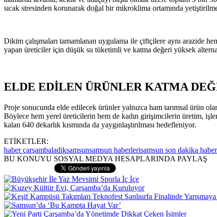
sıcak stresinden korunarak doğal bir mikroklima ortamında yetiştirilm
Dikim çalışmaları tamamlanan uygulama ile çiftçilere aynı arazide hem
yapan üreticiler için düşük su tüketimli ve katma değeri yüksek alterna
ELDE EDİLEN ÜRÜNLER KATMA DE
Proje sonucunda elde edilecek ürünler yalnızca ham tarımsal ürün olar
Böylece hem yerel üreticilerin hem de kadın girişimcilerin üretim, iş
kalan 640 dekarlık kısmında da yaygınlaştırılması hedefleniyor.
ETİKETLER:
haber çarşamba
ladik
samsun
samsun haberleri
samsun son dakika haber
BU KONUYU SOSYAL MEDYA HESAPLARINDA PAYLAŞ