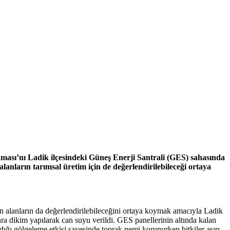
laması’nı Ladik ilçesindeki Güneş Enerji Santrali (GES) sahasında
alanların tarımsal üretim için de değerlendirilebileceği ortaya
n alanların da değerlendirilebileceğini ortaya koymak amacıyla Ladik
ra dikim yapılarak can suyu verildi. GES panellerinin altında kalan
adığı gölgeleme etkisi sayesinde toprak nemi korunurken bitkiler aşırı