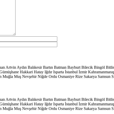
han
Artvin
Aydın
Balıkesir
Bartın
Batman
Bayburt
Bilecik
Bingöl
Bitli
Gümüşhane
Hakkari
Hatay
Iğdır
Isparta
İstanbul
İzmir
Kahramanmara
n
Muğla
Muş
Nevşehir
Niğde
Ordu
Osmaniye
Rize
Sakarya
Samsun
S
han
Artvin
Aydın
Balıkesir
Bartın
Batman
Bayburt
Bilecik
Bingöl
Bitli
Gümüşhane
Hakkari
Hatay
Iğdır
Isparta
İstanbul
İzmir
Kahramanmara
n
Muğla
Muş
Nevşehir
Niğde
Ordu
Osmaniye
Rize
Sakarya
Samsun
S