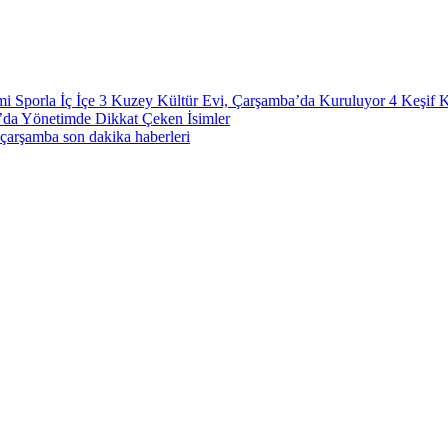
i Sporla İç İçe
3
Kuzey Kültür Evi, Çarşamba’da Kuruluyor
4
Keşif 
’da Yönetimde Dikkat Çeken İsimler