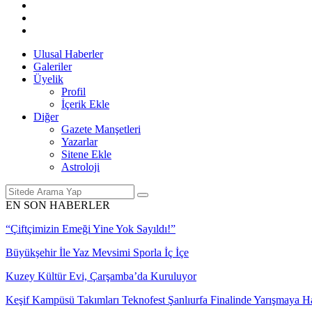
Ulusal Haberler
Galeriler
Üyelik
Profil
İçerik Ekle
Diğer
Gazete Manşetleri
Yazarlar
Sitene Ekle
Astroloji
EN SON HABERLER
“Çiftçimizin Emeği Yine Yok Sayıldı!”
Büyükşehir İle Yaz Mevsimi Sporla İç İçe
Kuzey Kültür Evi, Çarşamba’da Kuruluyor
Keşif Kampüsü Takımları Teknofest Şanlıurfa Finalinde Yarışmaya 