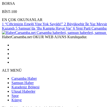
BORSA
BİST-100
EN ÇOK OKUNANLAR
1
“Çiftçimizin Emeği Yine Yok Sayıldı!”
2
Büyükşehir İle Yaz Mevsim
Kazandı
5
Samsun’da ‘Bu Kampta Hayat Var’
6
Yeni Parti Çarşamba
HaberCarsamba.net OKUR WEB AJANS Kuruluşudur.
ALT MENÜ
Çarşamba Haber
Samsun Haber
Karadeniz Bölgesi
Ulusal Haberler
Spor
Künye