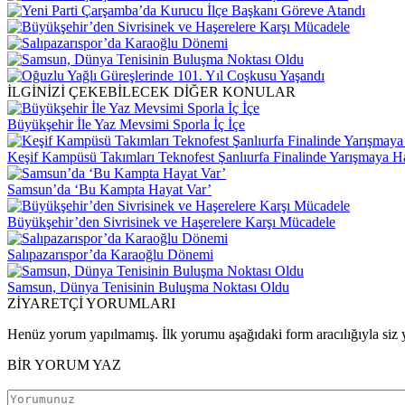
İLGİNİZİ ÇEKEBİLECEK DİĞER KONULAR
Büyükşehir İle Yaz Mevsimi Sporla İç İçe
Keşif Kampüsü Takımları Teknofest Şanlıurfa Finalinde Yarışmaya 
Samsun’da ‘Bu Kampta Hayat Var’
Büyükşehir’den Sivrisinek ve Haşerelere Karşı Mücadele
Salıpazarıspor’da Karaoğlu Dönemi
Samsun, Dünya Tenisinin Buluşma Noktası Oldu
ZİYARETÇİ YORUMLARI
Henüz yorum yapılmamış. İlk yorumu aşağıdaki form aracılığıyla siz y
BİR YORUM YAZ