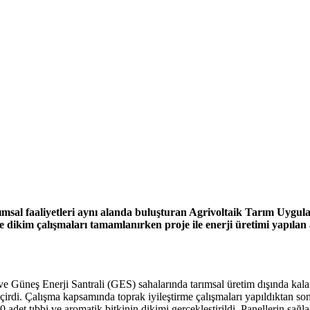
arımsal faaliyetleri aynı alanda buluşturan Agrivoltaik Tarım Uygu
e dikim çalışmaları tamamlanırken proje ile enerji üretimi yapılan 
ve Güneş Enerji Santrali (GES) sahalarında tarımsal üretim dışında kala
rdi. Çalışma kapsamında toprak iyileştirme çalışmaları yapıldıktan son
adet tıbbi ve aromatik bitkinin dikimi gerçekleştirildi. Panellerin sağl