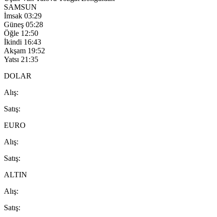
SAMSUN
İmsak
03:29
Güneş
05:28
Öğle
12:50
İkindi
16:43
Akşam
19:52
Yatsı
21:35
DOLAR
A
lış
:
S
atış
:
EURO
A
lış
:
S
atış
:
ALTIN
A
lış
:
S
atış
: