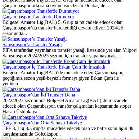
Çarşambaspor orta saha oyuncusu Özcan Delibaş ile...
Çarşambaspor Transferde Durmuyor
Bölgesel Amatör Lig(BAL) 5. Grup’ta mücadele edecek olan
Çarşambaspor’da transfer hareketliliği devam ediyor. 2024/25
sezonunda...
Samsunspor’a Transfer Yasağı
FIFA tarafından yayınlanan transfer yasağı listesinde yer alan Yılport
Samsunspor 2024/2025 sezonu için transfer yapamayacak....
Çarşambaspor İç Transferde Erkan Çam İle İmzaladı
Bölgesel Amatör Lig(BAL)’de mücadele eden Çarşambaspor,
geçtiğimiz sezon yeşil-beyazlı formayı giyen Erkan Çam ile
yeniden...
Çarşambaspor’dan İki Transfer Daha
2022/2023 sezonunda Bölgesel Amatör Lig(BAL)’de mücadele
edecek olan Çarşambaspor, transfer çalışmaları kapsamında stoper
Hasan Üstünkaya...
Çarşambaspor’dan Orta Sahaya Takviye
TFF 3. Lig 3. Grup’ta mücadele edecek olan ve hafta sonu ligin ilk
karşılaşmasında Gölcükspor...