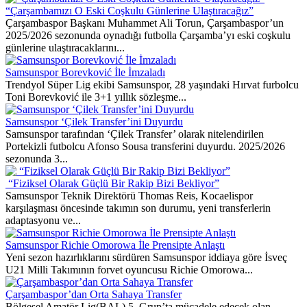
“Çarşambamızı O Eski Coşkulu Günlerine Ulaştıracağız”
Çarşambaspor Başkanı Muhammet Ali Torun, Çarşambaspor’un
2025/2026 sezonunda oynadığı futbolla Çarşamba’yı eski coşkulu
günlerine ulaştıracaklarını...
Samsunspor Borevković İle İmzaladı
Trendyol Süper Lig ekibi Samsunspor, 28 yaşındaki Hırvat furbolcu
Toni Borevković ile 3+1 yıllık sözleşme...
Samsunspor ‘Çilek Transfer’ini Duyurdu
Samsunspor tarafından ‘Çilek Transfer’ olarak nitelendirilen
Portekizli futbolcu Afonso Sousa transferini duyurdu. 2025/2026
sezonunda 3...
“Fiziksel Olarak Güçlü Bir Rakip Bizi Bekliyor”
Samsunspor Teknik Direktörü Thomas Reis, Kocaelispor
karşılaşması öncesinde takımın son durumu, yeni transferlerin
adaptasyonu ve...
Samsunspor Richie Omorowa İle Prensipte Anlaştı
Yeni sezon hazırlıklarını sürdüren Samsunspor iddiaya göre İsveç
U21 Milli Takımının forvet oyuncusu Richie Omorowa...
Çarşambaspor’dan Orta Sahaya Transfer
Bölgesel Amatör Lig(BAL) 5. Grup’ta mücadele edecek olan