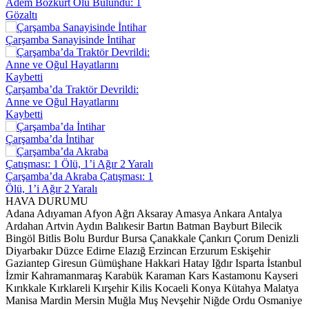
1
HAVA DURUMU
Adana
Adıyaman
Afyon
Ağrı
Aksaray
Amasya
Ankara
Antalya
Ardahan
Artvin
Aydın
Balıkesir
Bartın
Batman
Bayburt
Bilecik
Bingöl
Bitlis
Bolu
Burdur
Bursa
Çanakkale
Çankırı
Çorum
Denizli
Diyarbakır
Düzce
Edirne
Elazığ
Erzincan
Erzurum
Eskişehir
Gaziantep
Giresun
Gümüşhane
Hakkari
Hatay
Iğdır
Isparta
İstanbul
İzmir
Kahramanmaraş
Karabük
Karaman
Kars
Kastamonu
Kayseri
Kırıkkale
Kırklareli
Kırşehir
Kilis
Kocaeli
Konya
Kütahya
Malatya
Manisa
Mardin
Mersin
Muğla
Muş
Nevşehir
Niğde
Ordu
Osmaniye