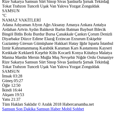
Rize
Sakarya
Samsun
Siirt
Sinop
Sivas
Şanlıurfa
Şırnak
Tekirdağ
Tokat
Trabzon
Tunceli
Uşak
Van
Yalova
Yozgat
Zonguldak
SAMSUN
°C
NAMAZ VAKİTLERİ
Adana
Adıyaman
Afyon
Ağrı
Aksaray
Amasya
Ankara
Antalya
Ardahan
Artvin
Aydın
Balıkesir
Bartın
Batman
Bayburt
Bilecik
Bingöl
Bitlis
Bolu
Burdur
Bursa
Çanakkale
Çankırı
Çorum
Denizli
Diyarbakır
Düzce
Edirne
Elazığ
Erzincan
Erzurum
Eskişehir
Gaziantep
Giresun
Gümüşhane
Hakkari
Hatay
Iğdır
Isparta
İstanbul
İzmir
Kahramanmaraş
Karabük
Karaman
Kars
Kastamonu
Kayseri
Kırıkkale
Kırklareli
Kırşehir
Kilis
Kocaeli
Konya
Kütahya
Malatya
Manisa
Mardin
Mersin
Muğla
Muş
Nevşehir
Niğde
Ordu
Osmaniye
Rize
Sakarya
Samsun
Siirt
Sinop
Sivas
Şanlıurfa
Şırnak
Tekirdağ
Tokat
Trabzon
Tunceli
Uşak
Van
Yalova
Yozgat
Zonguldak
SAMSUN
İmsak
03:28
Güneş
05:27
Öğle
12:50
İkindi
16:44
Akşam
19:53
Yatsı
21:37
Tüm Hakları Saklıdır © Aralık 2018 Habercarsamba.net
Samsun Son Dakika
Samsun Haber
Mobil Sohbet