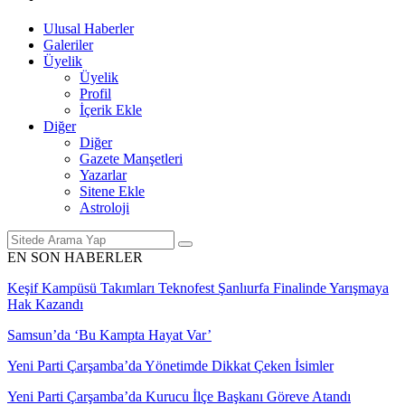
Ulusal Haberler
Galeriler
Üyelik
Üyelik
Profil
İçerik Ekle
Diğer
Diğer
Gazete Manşetleri
Yazarlar
Sitene Ekle
Astroloji
EN SON HABERLER