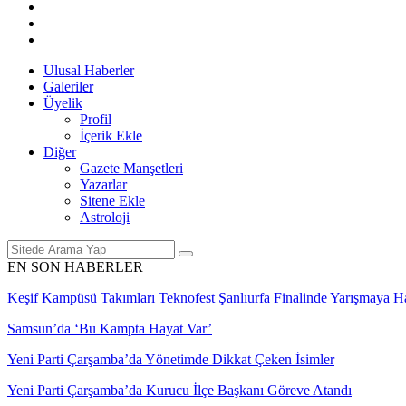
Ulusal Haberler
Galeriler
Üyelik
Profil
İçerik Ekle
Diğer
Gazete Manşetleri
Yazarlar
Sitene Ekle
Astroloji
EN SON HABERLER
Keşif Kampüsü Takımları Teknofest Şanlıurfa Finalinde Yarışmaya 
Samsun’da ‘Bu Kampta Hayat Var’
Yeni Parti Çarşamba’da Yönetimde Dikkat Çeken İsimler
Yeni Parti Çarşamba’da Kurucu İlçe Başkanı Göreve Atandı