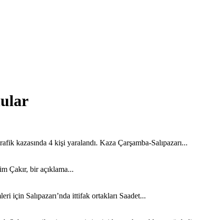
nular
afik kazasında 4 kişi yaralandı. Kaza Çarşamba-Salıpazarı...
m Çakır, bir açıklama...
 için Salıpazarı’nda ittifak ortakları Saadet...