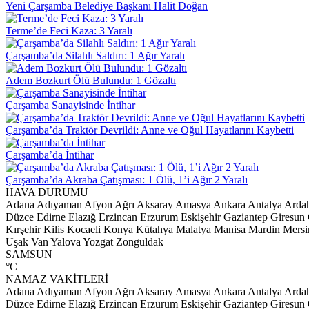
Yeni Çarşamba Belediye Başkanı Halit Doğan
Terme’de Feci Kaza: 3 Yaralı
Çarşamba’da Silahlı Saldırı: 1 Ağır Yaralı
Adem Bozkurt Ölü Bulundu: 1 Gözaltı
Çarşamba Sanayisinde İntihar
Çarşamba’da Traktör Devrildi: Anne ve Oğul Hayatlarını Kaybetti
Çarşamba’da İntihar
Çarşamba’da Akraba Çatışması: 1 Ölü, 1’i Ağır 2 Yaralı
HAVA DURUMU
Adana
Adıyaman
Afyon
Ağrı
Aksaray
Amasya
Ankara
Antalya
Arda
Düzce
Edirne
Elazığ
Erzincan
Erzurum
Eskişehir
Gaziantep
Giresun
Kırşehir
Kilis
Kocaeli
Konya
Kütahya
Malatya
Manisa
Mardin
Mersi
Uşak
Van
Yalova
Yozgat
Zonguldak
SAMSUN
°C
NAMAZ VAKİTLERİ
Adana
Adıyaman
Afyon
Ağrı
Aksaray
Amasya
Ankara
Antalya
Arda
Düzce
Edirne
Elazığ
Erzincan
Erzurum
Eskişehir
Gaziantep
Giresun