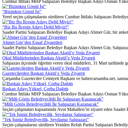
Cumhur İttifakı MHP Salıpazarı Belediye Başkan Adayı Osman Yüksel, Sa
“Bizimkisi Gönül İşi”
Yerel seçim çalışmalarını sürdüren Cumhur İttifakı Salıpazarı Beledi
“Biz Bu İlçenin Adayı Değil Miyiz!”
Saadet Partisi Salıpazarı Belediye Başkan Adayı Ahmet Gür, bir anket 
Ahmet Gür’den Esnaf Ziyaretleri
Saadet Partisi Salıpazarı Belediye Başkan Adayı Ahmet Gür, Salıpazarı
Okul Müdürlerinden Başkan Akgül’e Veda Ziyareti
Salıpazarı ilçesinde öğretim veren okul müdürleri, 31 Mart tarihinde g
Gazetecilerden Başkan Akgül’e Veda Ziyareti
Çarşamba Gazeteciler Cemiyeti Başkanı ve habercarsamba.net, sams
Başkan Adayı Yüksel, Çorba Dağıttı
Cumhur İttifakı MHP Salıpazarı Belediye Başkan Adayı Osman Yüksel, Es
“Milli Görüş Belediyeciliği İle Salıpazarı Kazanacak”
Seçim çalışmaları kapsamında Avut Mahallesi’ni ziyaret eden Saadet 
“Tek İşimiz Belediyecilik, Sevdamız Salıpazarı”
Seçim çalışmalarını sürdüren Yeniden Refah Partisi Salıpazarı Belediy