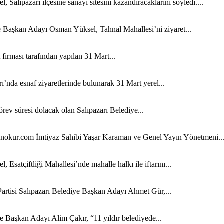
lıpazarı ilçesine sanayi sitesini kazandıracaklarını söyledi....
ye Başkan Adayı Osman Yüksel, Tahnal Mahallesi’ni ziyaret...
firması tarafından yapılan 31 Mart...
’nda esnaf ziyaretlerinde bulunarak 31 Mart yerel...
örev süresi dolacak olan Salıpazarı Belediye...
unokur.com İmtiyaz Sahibi Yaşar Karaman ve Genel Yayın Yönetmeni..
atçiftliği Mahallesi’nde mahalle halkı ile iftarını...
Partisi Salıpazarı Belediye Başkan Adayı Ahmet Gür,...
e Başkan Adayı Alim Çakır, “11 yıldır belediyede...