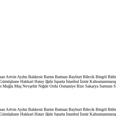
han
Artvin
Aydın
Balıkesir
Bartın
Batman
Bayburt
Bilecik
Bingöl
Bitli
Gümüşhane
Hakkari
Hatay
Iğdır
Isparta
İstanbul
İzmir
Kahramanmara
n
Muğla
Muş
Nevşehir
Niğde
Ordu
Osmaniye
Rize
Sakarya
Samsun
S
han
Artvin
Aydın
Balıkesir
Bartın
Batman
Bayburt
Bilecik
Bingöl
Bitli
Gümüşhane
Hakkari
Hatay
Iğdır
Isparta
İstanbul
İzmir
Kahramanmara