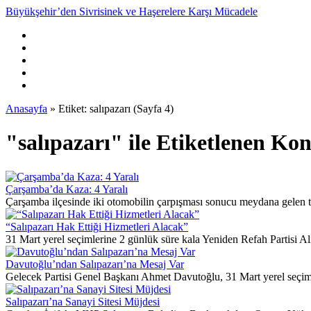
Büyükşehir’den Sivrisinek ve Haşerelere Karşı Mücadele
Anasayfa
»
Etiket: salıpazarı
(Sayfa 4)
"salıpazarı" ile Etiketlenen Ko
Çarşamba’da Kaza: 4 Yaralı
Çarşamba ilçesinde iki otomobilin çarpışması sonucu meydana gelen tr
“Salıpazarı Hak Ettiği Hizmetleri Alacak”
31 Mart yerel seçimlerine 2 günlük süre kala Yeniden Refah Partisi Ali
Davutoğlu’ndan Salıpazarı’na Mesaj Var
Gelecek Partisi Genel Başkanı Ahmet Davutoğlu, 31 Mart yerel seçimleri
Salıpazarı’na Sanayi Sitesi Müjdesi