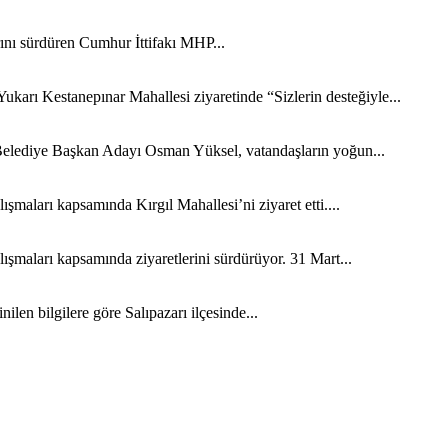
arını sürdüren Cumhur İttifakı MHP...
karı Kestanepınar Mahallesi ziyaretinde “Sizlerin desteğiyle...
Belediye Başkan Adayı Osman Yüksel, vatandaşların yoğun...
şmaları kapsamında Kırgıl Mahallesi’ni ziyaret etti....
ışmaları kapsamında ziyaretlerini sürdürüyor. 31 Mart...
ilen bilgilere göre Salıpazarı ilçesinde...