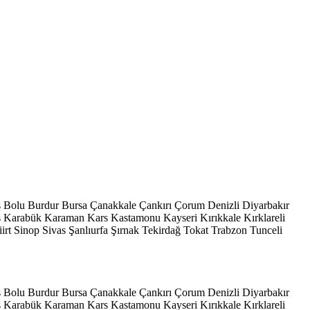
s
Bolu
Burdur
Bursa
Çanakkale
Çankırı
Çorum
Denizli
Diyarbakır
ş
Karabük
Karaman
Kars
Kastamonu
Kayseri
Kırıkkale
Kırklareli
iirt
Sinop
Sivas
Şanlıurfa
Şırnak
Tekirdağ
Tokat
Trabzon
Tunceli
s
Bolu
Burdur
Bursa
Çanakkale
Çankırı
Çorum
Denizli
Diyarbakır
ş
Karabük
Karaman
Kars
Kastamonu
Kayseri
Kırıkkale
Kırklareli