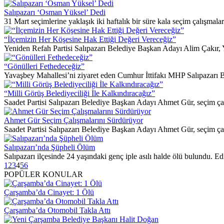
Salıpazarı ‘Osman Yüksel’ Dedi
31 Mart seçimlerine yaklaşık iki haftalık bir süre kala seçim çalışmal
“İlçemizin Her Köşesine Hak Ettiği Değeri Vereceğiz”
Yeniden Refah Partisi Salıpazarı Belediye Başkan Adayı Alim Çakır, Yu
“Gönülleri Fethedeceğiz”
Yavaşbey Mahallesi’ni ziyaret eden Cumhur İttifakı MHP Salıpazarı 
“Milli Görüş Belediyeciliği İle Kalkındıracağız”
Saadet Partisi Salıpazarı Belediye Başkan Adayı Ahmet Gür, seçim çalı
Ahmet Gür Seçim Çalışmalarını Sürdürüyor
Saadet Partisi Salıpazarı Belediye Başkan Adayı Ahmet Gür, seçim çal
Salıpazarı’nda Şüpheli Ölüm
Salıpazarı ilçesinde 24 yaşındaki genç iple asılı halde ölü bulundu. Edin
1
2
3
4
5
6
POPÜLER KONULAR
Çarşamba’da Cinayet: 1 Ölü
Çarşamba’da Otomobil Takla Attı