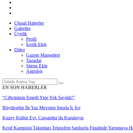
Ulusal Haberler
Galeriler
Üyelik
Profil
İçerik Ekle
Diğer
Gazete Manşetleri
Yazarlar
Sitene Ekle
Astroloji
EN SON HABERLER
“Çiftçimizin Emeği Yine Yok Sayıldı!”
Büyükşehir İle Yaz Mevsimi Sporla İç İçe
Kuzey Kültür Evi, Çarşamba’da Kuruluyor
Keşif Kampüsü Takımları Teknofest Şanlıurfa Finalinde Yarışmaya 