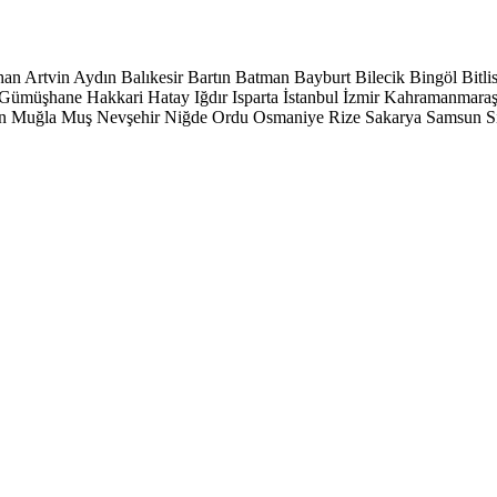
han
Artvin
Aydın
Balıkesir
Bartın
Batman
Bayburt
Bilecik
Bingöl
Bitli
Gümüşhane
Hakkari
Hatay
Iğdır
Isparta
İstanbul
İzmir
Kahramanmara
n
Muğla
Muş
Nevşehir
Niğde
Ordu
Osmaniye
Rize
Sakarya
Samsun
S