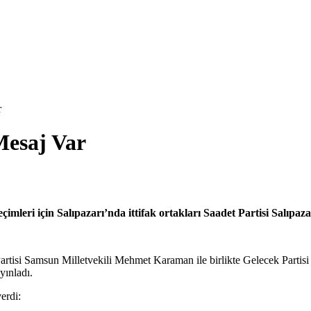
r
Mesaj Var
imleri için Salıpazarı’nda ittifak ortakları Saadet Partisi Salıpaz
artisi Samsun Milletvekili Mehmet Karaman ile birlikte Gelecek Parti
yınladı.
erdi: