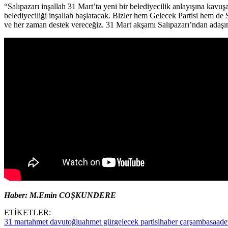
“Salıpazarı inşallah 31 Mart’ta yeni bir belediyecilik anlayışına kav
belediyeciliği inşallah başlatacak. Bizler hem Gelecek Partisi hem de
ve her zaman destek vereceğiz. 31 Mart akşamı Salıpazarı’ndan adaşım
Haber: M.Emin COŞKUNDERE
ETİKETLER:
31 mart
ahmet davutoğlu
ahmet gür
gelecek partisi
haber çarşamba
saadet