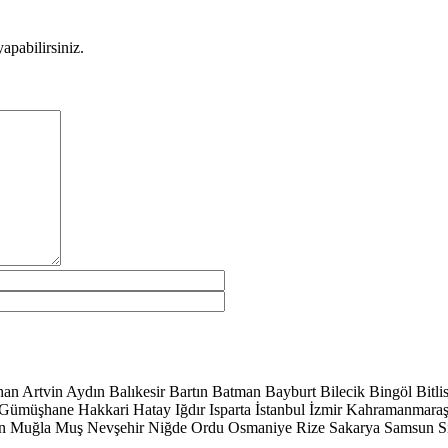
apabilirsiniz.
han
Artvin
Aydın
Balıkesir
Bartın
Batman
Bayburt
Bilecik
Bingöl
Bitli
Gümüşhane
Hakkari
Hatay
Iğdır
Isparta
İstanbul
İzmir
Kahramanmara
n
Muğla
Muş
Nevşehir
Niğde
Ordu
Osmaniye
Rize
Sakarya
Samsun
S