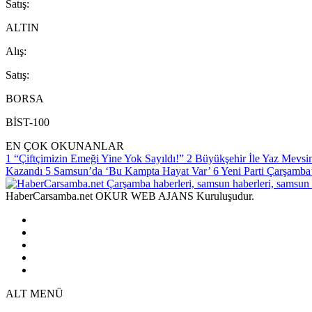
S
atış
:
ALTIN
A
lış
:
S
atış
:
BORSA
BİST-100
EN ÇOK OKUNANLAR
1
“Çiftçimizin Emeği Yine Yok Sayıldı!”
2
Büyükşehir İle Yaz Mevsim
Kazandı
5
Samsun’da ‘Bu Kampta Hayat Var’
6
Yeni Parti Çarşamba
HaberCarsamba.net OKUR WEB AJANS Kuruluşudur.
ALT MENÜ