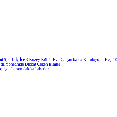
i Sporla İç İçe
3
Kuzey Kültür Evi, Çarşamba’da Kuruluyor
4
Keşif 
’da Yönetimde Dikkat Çeken İsimler