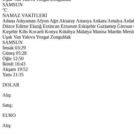
SAMSUN
°C
NAMAZ VAKİTLERİ
Adana
Adıyaman
Afyon
Ağrı
Aksaray
Amasya
Ankara
Antalya
Arda
Düzce
Edirne
Elazığ
Erzincan
Erzurum
Eskişehir
Gaziantep
Giresun
Kırşehir
Kilis
Kocaeli
Konya
Kütahya
Malatya
Manisa
Mardin
Mersi
Uşak
Van
Yalova
Yozgat
Zonguldak
SAMSUN
İmsak
03:29
Güneş
05:28
Öğle
12:50
İkindi
16:43
Akşam
19:52
Yatsı
21:35
DOLAR
A
lış
:
S
atış
:
EURO
A
lış
: