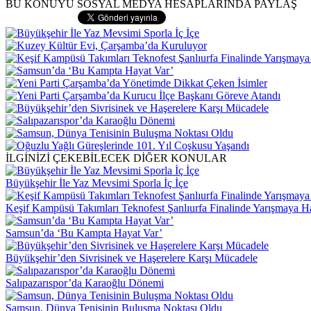
BU KONUYU SOSYAL MEDYA HESAPLARINDA PAYLAŞ
İLGİNİZİ ÇEKEBİLECEK DİĞER KONULAR
Büyükşehir İle Yaz Mevsimi Sporla İç İçe
Keşif Kampüsü Takımları Teknofest Şanlıurfa Finalinde Yarışmaya 
Samsun’da ‘Bu Kampta Hayat Var’
Büyükşehir’den Sivrisinek ve Haşerelere Karşı Mücadele
Salıpazarıspor’da Karaoğlu Dönemi
Samsun, Dünya Tenisinin Buluşma Noktası Oldu