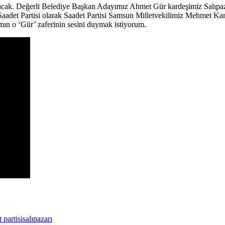
uşacak. Değerli Belediye Başkan Adayımız Ahmet Gür kardeşimiz Salıpaza
 Saadet Partisi olarak Saadet Partisi Samsun Milletvekilimiz Mehmet Ka
ın o ‘Gür’ zaferinin sesini duymak istiyorum.
 partisi
salıpazarı