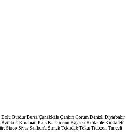
s
Bolu
Burdur
Bursa
Çanakkale
Çankırı
Çorum
Denizli
Diyarbakır
ş
Karabük
Karaman
Kars
Kastamonu
Kayseri
Kırıkkale
Kırklareli
iirt
Sinop
Sivas
Şanlıurfa
Şırnak
Tekirdağ
Tokat
Trabzon
Tunceli