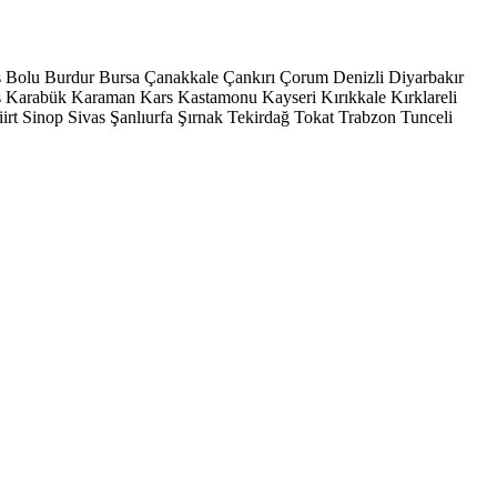
s
Bolu
Burdur
Bursa
Çanakkale
Çankırı
Çorum
Denizli
Diyarbakır
ş
Karabük
Karaman
Kars
Kastamonu
Kayseri
Kırıkkale
Kırklareli
iirt
Sinop
Sivas
Şanlıurfa
Şırnak
Tekirdağ
Tokat
Trabzon
Tunceli