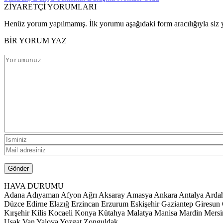
ZİYARETÇİ YORUMLARI
Henüz yorum yapılmamış. İlk yorumu aşağıdaki form aracılığıyla siz y
BİR YORUM YAZ
HAVA DURUMU
Adana
Adıyaman
Afyon
Ağrı
Aksaray
Amasya
Ankara
Antalya
Arda
Düzce
Edirne
Elazığ
Erzincan
Erzurum
Eskişehir
Gaziantep
Giresun
Kırşehir
Kilis
Kocaeli
Konya
Kütahya
Malatya
Manisa
Mardin
Mersi
Uşak
Van
Yalova
Yozgat
Zonguldak