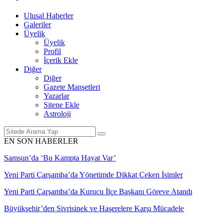
Ulusal Haberler
Galeriler
Üyelik
Üyelik
Profil
İçerik Ekle
Diğer
Diğer
Gazete Manşetleri
Yazarlar
Sitene Ekle
Astroloji
EN SON HABERLER
Samsun’da ‘Bu Kampta Hayat Var’
Yeni Parti Çarşamba’da Yönetimde Dikkat Çeken İsimler
Yeni Parti Çarşamba’da Kurucu İlçe Başkanı Göreve Atandı
Büyükşehir’den Sivrisinek ve Haşerelere Karşı Mücadele