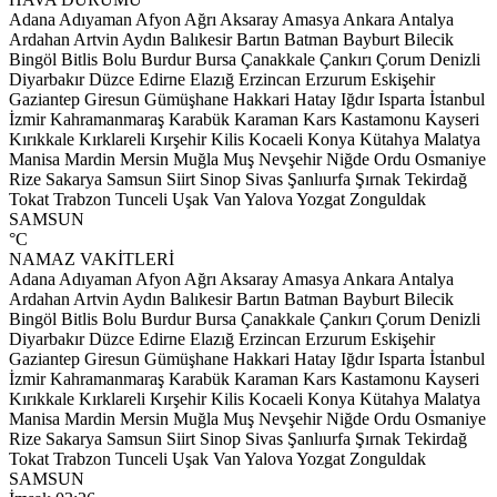
Adana
Adıyaman
Afyon
Ağrı
Aksaray
Amasya
Ankara
Antalya
Ardahan
Artvin
Aydın
Balıkesir
Bartın
Batman
Bayburt
Bilecik
Bingöl
Bitlis
Bolu
Burdur
Bursa
Çanakkale
Çankırı
Çorum
Denizli
Diyarbakır
Düzce
Edirne
Elazığ
Erzincan
Erzurum
Eskişehir
Gaziantep
Giresun
Gümüşhane
Hakkari
Hatay
Iğdır
Isparta
İstanbul
İzmir
Kahramanmaraş
Karabük
Karaman
Kars
Kastamonu
Kayseri
Kırıkkale
Kırklareli
Kırşehir
Kilis
Kocaeli
Konya
Kütahya
Malatya
Manisa
Mardin
Mersin
Muğla
Muş
Nevşehir
Niğde
Ordu
Osmaniye
Rize
Sakarya
Samsun
Siirt
Sinop
Sivas
Şanlıurfa
Şırnak
Tekirdağ
Tokat
Trabzon
Tunceli
Uşak
Van
Yalova
Yozgat
Zonguldak
SAMSUN
°C
NAMAZ VAKİTLERİ
Adana
Adıyaman
Afyon
Ağrı
Aksaray
Amasya
Ankara
Antalya
Ardahan
Artvin
Aydın
Balıkesir
Bartın
Batman
Bayburt
Bilecik
Bingöl
Bitlis
Bolu
Burdur
Bursa
Çanakkale
Çankırı
Çorum
Denizli
Diyarbakır
Düzce
Edirne
Elazığ
Erzincan
Erzurum
Eskişehir
Gaziantep
Giresun
Gümüşhane
Hakkari
Hatay
Iğdır
Isparta
İstanbul
İzmir
Kahramanmaraş
Karabük
Karaman
Kars
Kastamonu
Kayseri
Kırıkkale
Kırklareli
Kırşehir
Kilis
Kocaeli
Konya
Kütahya
Malatya
Manisa
Mardin
Mersin
Muğla
Muş
Nevşehir
Niğde
Ordu
Osmaniye
Rize
Sakarya
Samsun
Siirt
Sinop
Sivas
Şanlıurfa
Şırnak
Tekirdağ
Tokat
Trabzon
Tunceli
Uşak
Van
Yalova
Yozgat
Zonguldak
SAMSUN