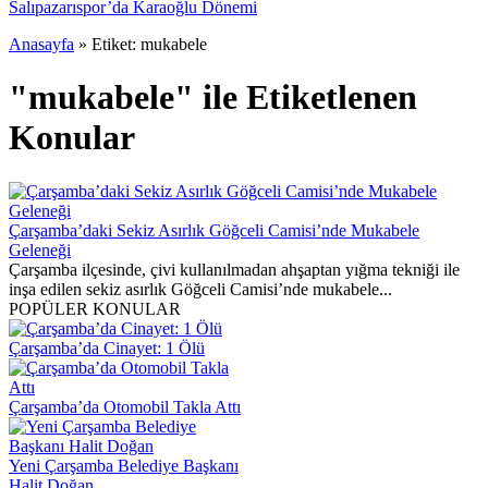
Salıpazarıspor’da Karaoğlu Dönemi
Anasayfa
»
Etiket: mukabele
"mukabele" ile Etiketlenen
Konular
Çarşamba’daki Sekiz Asırlık Göğceli Camisi’nde Mukabele
Geleneği
Çarşamba ilçesinde, çivi kullanılmadan ahşaptan yığma tekniği ile
inşa edilen sekiz asırlık Göğceli Camisi’nde mukabele...
POPÜLER KONULAR
Çarşamba’da Cinayet: 1 Ölü
Çarşamba’da Otomobil Takla Attı
Yeni Çarşamba Belediye Başkanı
Halit Doğan