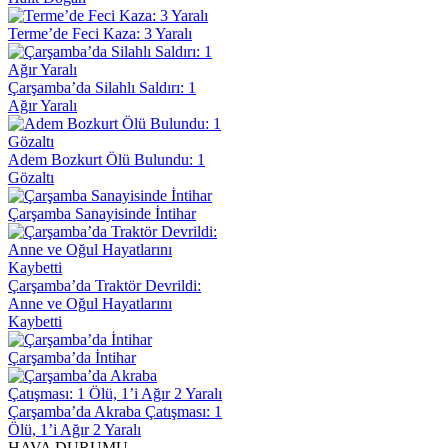
Terme’de Feci Kaza: 3 Yaralı
Çarşamba’da Silahlı Saldırı: 1
Ağır Yaralı
Adem Bozkurt Ölü Bulundu: 1
Gözaltı
Çarşamba Sanayisinde İntihar
Çarşamba’da Traktör Devrildi:
Anne ve Oğul Hayatlarını
Kaybetti
Çarşamba’da İntihar
Çarşamba’da Akraba Çatışması: 1
Ölü, 1’i Ağır 2 Yaralı
HAVA DURUMU