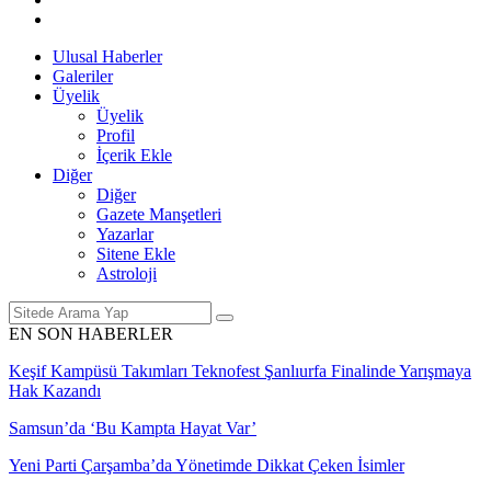
Ulusal Haberler
Galeriler
Üyelik
Üyelik
Profil
İçerik Ekle
Diğer
Diğer
Gazete Manşetleri
Yazarlar
Sitene Ekle
Astroloji
EN SON HABERLER
Keşif Kampüsü Takımları Teknofest Şanlıurfa Finalinde Yarışmaya
Hak Kazandı
Samsun’da ‘Bu Kampta Hayat Var’
Yeni Parti Çarşamba’da Yönetimde Dikkat Çeken İsimler