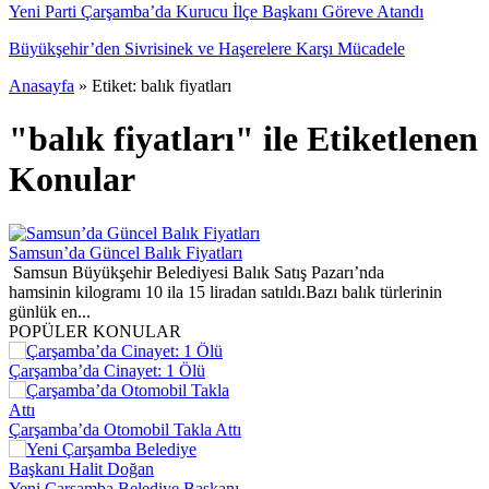
Yeni Parti Çarşamba’da Kurucu İlçe Başkanı Göreve Atandı
Büyükşehir’den Sivrisinek ve Haşerelere Karşı Mücadele
Anasayfa
»
Etiket: balık fiyatları
"balık fiyatları" ile Etiketlenen
Konular
Samsun’da Güncel Balık Fiyatları
Samsun Büyükşehir Belediyesi Balık Satış Pazarı’nda
hamsinin kilogramı 10 ila 15 liradan satıldı.Bazı balık türlerinin
günlük en...
POPÜLER KONULAR
Çarşamba’da Cinayet: 1 Ölü
Çarşamba’da Otomobil Takla Attı
Yeni Çarşamba Belediye Başkanı