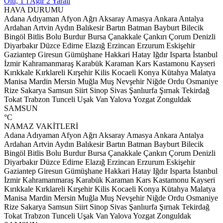
Ölü, 1’i Ağır 2 Yaralı
HAVA DURUMU
Adana
Adıyaman
Afyon
Ağrı
Aksaray
Amasya
Ankara
Antalya
Ardahan
Artvin
Aydın
Balıkesir
Bartın
Batman
Bayburt
Bilecik
Bingöl
Bitlis
Bolu
Burdur
Bursa
Çanakkale
Çankırı
Çorum
Denizli
Diyarbakır
Düzce
Edirne
Elazığ
Erzincan
Erzurum
Eskişehir
Gaziantep
Giresun
Gümüşhane
Hakkari
Hatay
Iğdır
Isparta
İstanbul
İzmir
Kahramanmaraş
Karabük
Karaman
Kars
Kastamonu
Kayseri
Kırıkkale
Kırklareli
Kırşehir
Kilis
Kocaeli
Konya
Kütahya
Malatya
Manisa
Mardin
Mersin
Muğla
Muş
Nevşehir
Niğde
Ordu
Osmaniye
Rize
Sakarya
Samsun
Siirt
Sinop
Sivas
Şanlıurfa
Şırnak
Tekirdağ
Tokat
Trabzon
Tunceli
Uşak
Van
Yalova
Yozgat
Zonguldak
SAMSUN
°C
NAMAZ VAKİTLERİ
Adana
Adıyaman
Afyon
Ağrı
Aksaray
Amasya
Ankara
Antalya
Ardahan
Artvin
Aydın
Balıkesir
Bartın
Batman
Bayburt
Bilecik
Bingöl
Bitlis
Bolu
Burdur
Bursa
Çanakkale
Çankırı
Çorum
Denizli
Diyarbakır
Düzce
Edirne
Elazığ
Erzincan
Erzurum
Eskişehir
Gaziantep
Giresun
Gümüşhane
Hakkari
Hatay
Iğdır
Isparta
İstanbul
İzmir
Kahramanmaraş
Karabük
Karaman
Kars
Kastamonu
Kayseri
Kırıkkale
Kırklareli
Kırşehir
Kilis
Kocaeli
Konya
Kütahya
Malatya
Manisa
Mardin
Mersin
Muğla
Muş
Nevşehir
Niğde
Ordu
Osmaniye
Rize
Sakarya
Samsun
Siirt
Sinop
Sivas
Şanlıurfa
Şırnak
Tekirdağ
Tokat
Trabzon
Tunceli
Uşak
Van
Yalova
Yozgat
Zonguldak