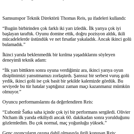
Samsunspor Teknik Direktörü Thomas Reis, şu ifadeleri kullandı:
“Bugün birbirinden çok farklı iki yarı izledik. İlk yarıya çok iyi
başlayan taraftık. Oyunu domine ettik, doğru pozisyon aldık, ikili
mücadelelerde üstündük ve net fırsatlar yakaladık. Ancak ikinci golü
bulamadık.”
İkinci yarıda beklenmedik bir kırılma yaşadıklarını söyleyen
deneyimli teknik adam:
“İlk yarı bittikten sonra oyuna verdiğimiz ara, ikinci yarıya oyun
disiplinimizi yansıtmamızı zorlaştırdı. Şanssız bir serbest vuruş golü
yedik, ikinci golü ise çok basit bir şekilde kalemizde gördük. Bu
seviyede bu tür hatalar yaptığınız zaman maçı kazanmanız mümkün
olmuyor.”
Oyuncu performanslarını da değerlendiren Reis:
“Ľubomír Šatka saha içinde çok iyi bir performans sergiledi. Olivier
Ntcham ilk yarıda etkiliydi ancak 60. dakikadan sonra yorulduğunu
gözlemledim. Bu çok normal, maç yoğunluğu yüksek.”
Genç oyuncuların oyuna dahil olmasıyla ilgili konuşan Reis: