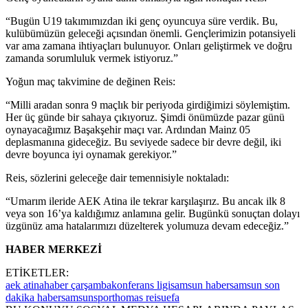
“Bugün U19 takımımızdan iki genç oyuncuya süre verdik. Bu,
kulübümüzün geleceği açısından önemli. Gençlerimizin potansiyeli
var ama zamana ihtiyaçları bulunuyor. Onları geliştirmek ve doğru
zamanda sorumluluk vermek istiyoruz.”
Yoğun maç takvimine de değinen Reis:
“Milli aradan sonra 9 maçlık bir periyoda girdiğimizi söylemiştim.
Her üç günde bir sahaya çıkıyoruz. Şimdi önümüzde pazar günü
oynayacağımız Başakşehir maçı var. Ardından Mainz 05
deplasmanına gideceğiz. Bu seviyede sadece bir devre değil, iki
devre boyunca iyi oynamak gerekiyor.”
Reis, sözlerini geleceğe dair temennisiyle noktaladı:
“Umarım ileride AEK Atina ile tekrar karşılaşırız. Bu ancak ilk 8
veya son 16’ya kaldığımız anlamına gelir. Bugünkü sonuçtan dolayı
üzgünüz ama hatalarımızı düzelterek yolumuza devam edeceğiz.”
HABER MERKEZİ
ETİKETLER:
aek atina
haber çarşamba
konferans ligi
samsun haber
samsun son
dakika haber
samsunspor
thomas reis
uefa