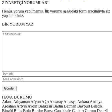
ZİYARETÇİ YORUMLARI
Henüz yorum yapılmamış. İlk yorumu aşağıdaki form aracılığıyla siz
yapabilirsiniz.
BİR YORUM YAZ
HAVA DURUMU
Adana
Adıyaman
Afyon
Ağrı
Aksaray
Amasya
Ankara
Antalya
Ardahan
Artvin
Aydın
Balıkesir
Bartın
Batman
Bayburt
Bilecik
Bingöl
Bitlis
Bolu
Burdur
Bursa
Çanakkale
Çankırı
Çorum
Denizli