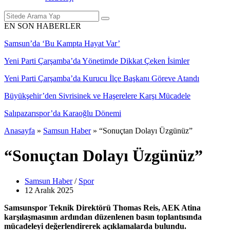
EN SON HABERLER
Samsun’da ‘Bu Kampta Hayat Var’
Yeni Parti Çarşamba’da Yönetimde Dikkat Çeken İsimler
Yeni Parti Çarşamba’da Kurucu İlçe Başkanı Göreve Atandı
Büyükşehir’den Sivrisinek ve Haşerelere Karşı Mücadele
Salıpazarıspor’da Karaoğlu Dönemi
Anasayfa
»
Samsun Haber
»
“Sonuçtan Dolayı Üzgünüz”
“Sonuçtan Dolayı Üzgünüz”
Samsun Haber
/
Spor
12 Aralık
2025
Samsunspor Teknik Direktörü Thomas Reis, AEK Atina
karşılaşmasının ardından düzenlenen basın toplantısında
mücadeleyi değerlendirerek açıklamalarda bulundu.