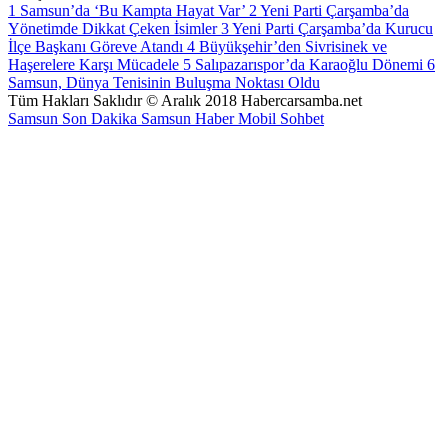
1
Samsun’da ‘Bu Kampta Hayat Var’
2
Yeni Parti Çarşamba’da
Yönetimde Dikkat Çeken İsimler
3
Yeni Parti Çarşamba’da Kurucu
İlçe Başkanı Göreve Atandı
4
Büyükşehir’den Sivrisinek ve
Haşerelere Karşı Mücadele
5
Salıpazarıspor’da Karaoğlu Dönemi
6
Samsun, Dünya Tenisinin Buluşma Noktası Oldu
Tüm Hakları Saklıdır © Aralık 2018 Habercarsamba.net
Samsun Son Dakika
Samsun Haber
Mobil Sohbet