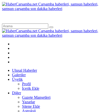
Ulusal Haberler
Galeriler
Üyelik
Profil
İçerik Ekle
Diğer
Gazete Manşetleri
Yazarlar
Sitene Ekle
Astroloji