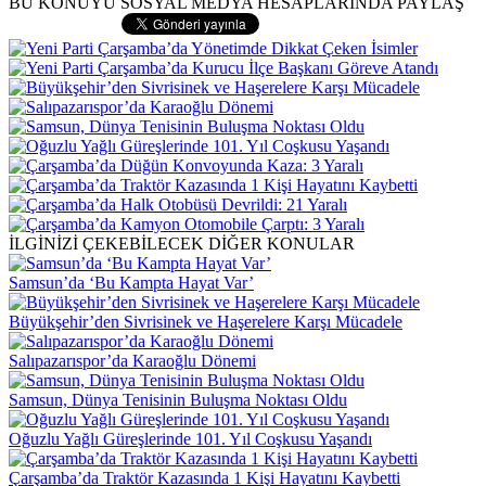
BU KONUYU SOSYAL MEDYA HESAPLARINDA PAYLAŞ
İLGİNİZİ ÇEKEBİLECEK DİĞER KONULAR
Samsun’da ‘Bu Kampta Hayat Var’
Büyükşehir’den Sivrisinek ve Haşerelere Karşı Mücadele
Salıpazarıspor’da Karaoğlu Dönemi
Samsun, Dünya Tenisinin Buluşma Noktası Oldu
Oğuzlu Yağlı Güreşlerinde 101. Yıl Coşkusu Yaşandı
Çarşamba’da Traktör Kazasında 1 Kişi Hayatını Kaybetti