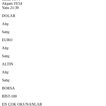
Akşam
19:54
Yatsı
21:39
DOLAR
A
lış
:
S
atış
:
EURO
A
lış
:
S
atış
:
ALTIN
A
lış
:
S
atış
:
BORSA
BİST-100
EN ÇOK OKUNANLAR