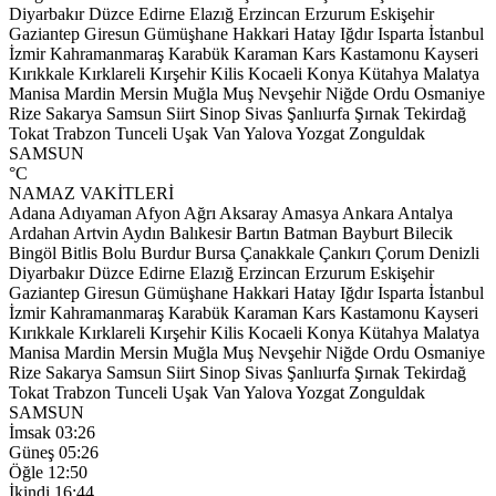
Diyarbakır
Düzce
Edirne
Elazığ
Erzincan
Erzurum
Eskişehir
Gaziantep
Giresun
Gümüşhane
Hakkari
Hatay
Iğdır
Isparta
İstanbul
İzmir
Kahramanmaraş
Karabük
Karaman
Kars
Kastamonu
Kayseri
Kırıkkale
Kırklareli
Kırşehir
Kilis
Kocaeli
Konya
Kütahya
Malatya
Manisa
Mardin
Mersin
Muğla
Muş
Nevşehir
Niğde
Ordu
Osmaniye
Rize
Sakarya
Samsun
Siirt
Sinop
Sivas
Şanlıurfa
Şırnak
Tekirdağ
Tokat
Trabzon
Tunceli
Uşak
Van
Yalova
Yozgat
Zonguldak
SAMSUN
°C
NAMAZ VAKİTLERİ
Adana
Adıyaman
Afyon
Ağrı
Aksaray
Amasya
Ankara
Antalya
Ardahan
Artvin
Aydın
Balıkesir
Bartın
Batman
Bayburt
Bilecik
Bingöl
Bitlis
Bolu
Burdur
Bursa
Çanakkale
Çankırı
Çorum
Denizli
Diyarbakır
Düzce
Edirne
Elazığ
Erzincan
Erzurum
Eskişehir
Gaziantep
Giresun
Gümüşhane
Hakkari
Hatay
Iğdır
Isparta
İstanbul
İzmir
Kahramanmaraş
Karabük
Karaman
Kars
Kastamonu
Kayseri
Kırıkkale
Kırklareli
Kırşehir
Kilis
Kocaeli
Konya
Kütahya
Malatya
Manisa
Mardin
Mersin
Muğla
Muş
Nevşehir
Niğde
Ordu
Osmaniye
Rize
Sakarya
Samsun
Siirt
Sinop
Sivas
Şanlıurfa
Şırnak
Tekirdağ
Tokat
Trabzon
Tunceli
Uşak
Van
Yalova
Yozgat
Zonguldak
SAMSUN
İmsak
03:26
Güneş
05:26
Öğle
12:50
İkindi
16:44