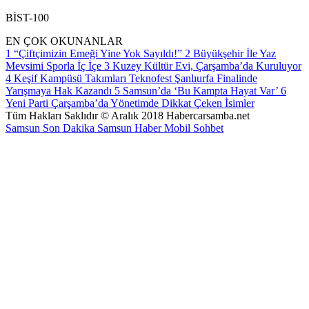
BİST-100
EN ÇOK OKUNANLAR
1
“Çiftçimizin Emeği Yine Yok Sayıldı!”
2
Büyükşehir İle Yaz
Mevsimi Sporla İç İçe
3
Kuzey Kültür Evi, Çarşamba’da Kuruluyor
4
Keşif Kampüsü Takımları Teknofest Şanlıurfa Finalinde
Yarışmaya Hak Kazandı
5
Samsun’da ‘Bu Kampta Hayat Var’
6
Yeni Parti Çarşamba’da Yönetimde Dikkat Çeken İsimler
Tüm Hakları Saklıdır © Aralık 2018 Habercarsamba.net
Samsun Son Dakika
Samsun Haber
Mobil Sohbet