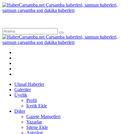
Ulusal Haberler
Galeriler
Üyelik
Profil
İçerik Ekle
Diğer
Gazete Manşetleri
Yazarlar
Sitene Ekle
Astroloji