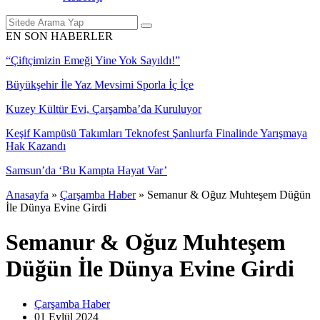
EN SON HABERLER
“Çiftçimizin Emeği Yine Yok Sayıldı!”
Büyükşehir İle Yaz Mevsimi Sporla İç İçe
Kuzey Kültür Evi, Çarşamba’da Kuruluyor
Keşif Kampüsü Takımları Teknofest Şanlıurfa Finalinde Yarışmaya
Hak Kazandı
Samsun’da ‘Bu Kampta Hayat Var’
Anasayfa
»
Çarşamba Haber
»
Semanur & Oğuz Muhteşem Düğün
İle Dünya Evine Girdi
Semanur & Oğuz Muhteşem
Düğün İle Dünya Evine Girdi
Çarşamba Haber
01 Eylül
2024