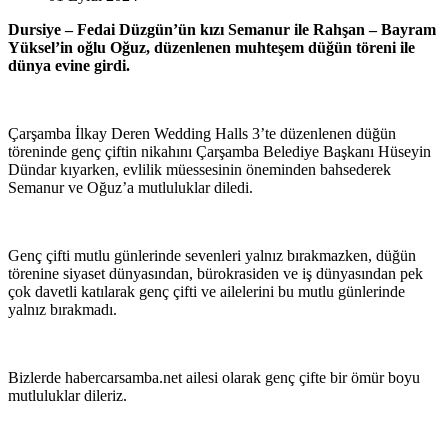
Dursiye – Fedai Düzgün’ün kızı Semanur ile Rahşan – Bayram
Yüksel’in oğlu Oğuz, düzenlenen muhteşem düğün töreni ile
dünya evine girdi.
Çarşamba İlkay Deren Wedding Halls 3’te düzenlenen düğün
töreninde genç çiftin nikahını Çarşamba Belediye Başkanı Hüseyin
Dündar kıyarken, evlilik müessesinin öneminden bahsederek
Semanur ve Oğuz’a mutluluklar diledi.
Genç çifti mutlu günlerinde sevenleri yalnız bırakmazken, düğün
törenine siyaset dünyasından, bürokrasiden ve iş dünyasından pek
çok davetli katılarak genç çifti ve ailelerini bu mutlu günlerinde
yalnız bırakmadı.
Bizlerde habercarsamba.net ailesi olarak genç çifte bir ömür boyu
mutluluklar dileriz.