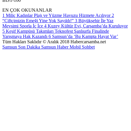
BİST-100
EN ÇOK OKUNANLAR
1
Miliç Kadınlar Plajı ve Yüzme Havuzu Hizmete Açılıyor
2
“Çiftçimizin Emeği Yine Yok Sayıldı!”
3
Büyükşehir İle Yaz
Mevsimi Sporla İç İçe
4
Kuzey Kültür Evi, Çarşamba’da Kuruluyor
5
Keşif Kampüsü Takımları Teknofest Şanlıurfa Finalinde
Yarışmaya Hak Kazandı
6
Samsun’da ‘Bu Kampta Hayat Var’
Tüm Hakları Saklıdır © Aralık 2018 Habercarsamba.net
Samsun Son Dakika
Samsun Haber
Mobil Sohbet