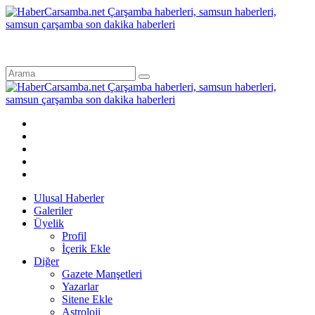
Ulusal Haberler
Galeriler
Üyelik
Profil
İçerik Ekle
Diğer
Gazete Manşetleri
Yazarlar
Sitene Ekle
Astroloji