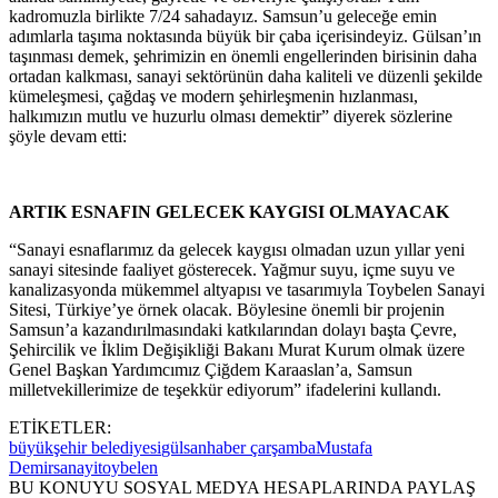
kadromuzla birlikte 7/24 sahadayız. Samsun’u geleceğe emin
adımlarla taşıma noktasında büyük bir çaba içerisindeyiz. Gülsan’ın
taşınması demek, şehrimizin en önemli engellerinden birisinin daha
ortadan kalkması, sanayi sektörünün daha kaliteli ve düzenli şekilde
kümeleşmesi, çağdaş ve modern şehirleşmenin hızlanması,
halkımızın mutlu ve huzurlu olması demektir” diyerek sözlerine
şöyle devam etti:
ARTIK ESNAFIN GELECEK KAYGISI OLMAYACAK
“Sanayi esnaflarımız da gelecek kaygısı olmadan uzun yıllar yeni
sanayi sitesinde faaliyet gösterecek. Yağmur suyu, içme suyu ve
kanalizasyonda mükemmel altyapısı ve tasarımıyla Toybelen Sanayi
Sitesi, Türkiye’ye örnek olacak. Böylesine önemli bir projenin
Samsun’a kazandırılmasındaki katkılarından dolayı başta Çevre,
Şehircilik ve İklim Değişikliği Bakanı Murat Kurum olmak üzere
Genel Başkan Yardımcımız Çiğdem Karaaslan’a, Samsun
milletvekillerimize de teşekkür ediyorum” ifadelerini kullandı.
ETİKETLER:
büyükşehir belediyesi
gülsan
haber çarşamba
Mustafa
Demir
sanayi
toybelen
BU KONUYU SOSYAL MEDYA HESAPLARINDA PAYLAŞ