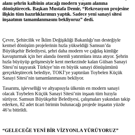
alanı şehrin kalbinin atacağı modern yaşam alanına
dönüştürecek. Başkan Mustafa Demir, “Rekreasyon projesine
ilişkin tüm hazırlıklarımızı yaptık. Sadece yeni sanayi sitesi
inşaatının tamamlanmasını bekliyoruz” dedi.
Çevre, Şehircilik ve İklim Değişikliği Bakanlığı’nın desteğiyle
kentsel dönüşüm projelerinin hızla yükseldiği Samsun’da
Büyükşehir Belediyesi, şehri daha modern ve çağdaş kimliğe
kavuşturmak için her alanda önemli yatırımlara imza atıyor. Şehrin
hızla büyüyüp gelişmesiyle kent merkezinde kalan Gülsan Sanayi
Sitesi’ni taşıyarak Türkiye’nin en büyük sanayi dönüşümünü
gerçekleştirecek belediye, TOKİ’ye yaptırılan Toybelen Küçük
Sanayi Sitesi’nin tamamlanmasını bekliyor.
Tasarımı, işlevselliği ve altyapısıyla ülkenin en modern sanayi
olacak Toybelen Küçük Sanayi Sitesi’nin inşaatı tüm hızıyla
sürüyor. Samsun Büyükşehir Belediyesi, çalışmaları yakından takip
ederken, 82 adet ticari birimin bulunacağı projede inşaatın yüzde
46’sı bitirildi.
“GELECEĞE YENİ BİR VİZYONLA YÜRÜYORUZ”