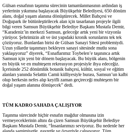
Gülsan esnafının taşınma sürecinin tamamlanmasının ardından iş
yerlerinin yıkımına başlayacak Büyükşehir Belediyesi, 650 dönüm
alanı, doğal yaşam alanına dönüştürecek. Millet Bahçesi ve
Doğupark ile bütünleştirilecek alan için tasarlanan projeyle ilgili
bilgi veren Samsun Büyükşehir Belediye Başkanı Mustafa Demir,
“Karadeniz’in merkezi Samsun, geleceğe artık yeni bir vizyonla
yürüyor. Şehrimizin alt ve üst yapıdaki kronik sorunlarını tek tek
çözüyoruz. Bunlardan birisi de Gülsan Sanayi Sitesi problemiydi.
Uzun yıllardır taşınmayı bekleyen sanayi sitesinde mutlu sona
yaklaşıyoruz” diyerek, “Esnaflarımız Toybelen’e taşınınca artık
Samsun için yeni bir dönem başlayacak. Bu büyük alanı, bölgenin
en büyük ve en muhteşem rekreasyon projesiyle ihya edeceğiz.
İçerisinde 252 dönümlük botanik bahçesi, kültür, sosyal ve eğitim
alanları yanında Selattin Camii külliyesiyle burası, Samsun’un kalbi
olup herkesin nefes alıp keyifli zaman geçireceği muhteşem bir
doğal yaşam alanına dönüşecek” dedi.
TÜM KADRO SAHADA ÇALIŞIYOR
Taşınma sürecinde hiçbir esnafın mağdur olmasına izin
vermeyeceklerinin altını da çizen Samsun Büyükşehir Belediye
Başkanı Mustafa Demir, “İnsanlarımızı seviyoruz. Bu nedenle her
alanda samimiyetle, gayretle ve özveriyle çalışıyoruz. Tüm