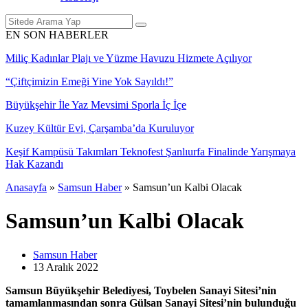
EN SON HABERLER
Miliç Kadınlar Plajı ve Yüzme Havuzu Hizmete Açılıyor
“Çiftçimizin Emeği Yine Yok Sayıldı!”
Büyükşehir İle Yaz Mevsimi Sporla İç İçe
Kuzey Kültür Evi, Çarşamba’da Kuruluyor
Keşif Kampüsü Takımları Teknofest Şanlıurfa Finalinde Yarışmaya
Hak Kazandı
Anasayfa
»
Samsun Haber
»
Samsun’un Kalbi Olacak
Samsun’un Kalbi Olacak
Samsun Haber
13 Aralık
2022
Samsun Büyükşehir Belediyesi, Toybelen Sanayi Sitesi’nin
tamamlanmasından sonra Gülsan Sanayi Sitesi’nin bulunduğu