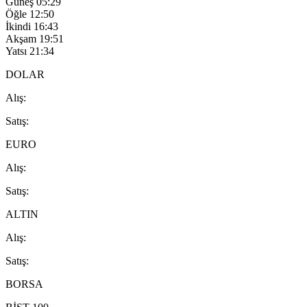
Güneş
05:29
Öğle
12:50
İkindi
16:43
Akşam
19:51
Yatsı
21:34
DOLAR
A
lış
:
S
atış
:
EURO
A
lış
:
S
atış
:
ALTIN
A
lış
:
S
atış
:
BORSA