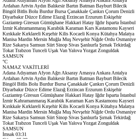
Adana
Adıyaman
Afyon
Ağrı
Aksaray
Amasya
Ankara
Antalya
Ardahan
Artvin
Aydın
Balıkesir
Bartın
Batman
Bayburt
Bilecik
Bingöl
Bitlis
Bolu
Burdur
Bursa
Çanakkale
Çankırı
Çorum
Denizli
Diyarbakır
Düzce
Edirne
Elazığ
Erzincan
Erzurum
Eskişehir
Gaziantep
Giresun
Gümüşhane
Hakkari
Hatay
Iğdır
Isparta
İstanbul
İzmir
Kahramanmaraş
Karabük
Karaman
Kars
Kastamonu
Kayseri
Kırıkkale
Kırklareli
Kırşehir
Kilis
Kocaeli
Konya
Kütahya
Malatya
Manisa
Mardin
Mersin
Muğla
Muş
Nevşehir
Niğde
Ordu
Osmaniye
Rize
Sakarya
Samsun
Siirt
Sinop
Sivas
Şanlıurfa
Şırnak
Tekirdağ
Tokat
Trabzon
Tunceli
Uşak
Van
Yalova
Yozgat
Zonguldak
SAMSUN
°C
NAMAZ VAKİTLERİ
Adana
Adıyaman
Afyon
Ağrı
Aksaray
Amasya
Ankara
Antalya
Ardahan
Artvin
Aydın
Balıkesir
Bartın
Batman
Bayburt
Bilecik
Bingöl
Bitlis
Bolu
Burdur
Bursa
Çanakkale
Çankırı
Çorum
Denizli
Diyarbakır
Düzce
Edirne
Elazığ
Erzincan
Erzurum
Eskişehir
Gaziantep
Giresun
Gümüşhane
Hakkari
Hatay
Iğdır
Isparta
İstanbul
İzmir
Kahramanmaraş
Karabük
Karaman
Kars
Kastamonu
Kayseri
Kırıkkale
Kırklareli
Kırşehir
Kilis
Kocaeli
Konya
Kütahya
Malatya
Manisa
Mardin
Mersin
Muğla
Muş
Nevşehir
Niğde
Ordu
Osmaniye
Rize
Sakarya
Samsun
Siirt
Sinop
Sivas
Şanlıurfa
Şırnak
Tekirdağ
Tokat
Trabzon
Tunceli
Uşak
Van
Yalova
Yozgat
Zonguldak
SAMSUN
İmsak
03:31