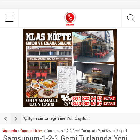
“Çiftçimizin Emeği Yine Yok Sayıldı!”
Büyükşehir İle Yaz Mevsimi Sporla İç İçe
K
Anasayfa
»
Samsun Haber
»
Samsunum-1-2-3 Gemi Turlarında Yeni Sezon Başladı
Samsunum-1-2-3 Gemi Turlarında Yeni