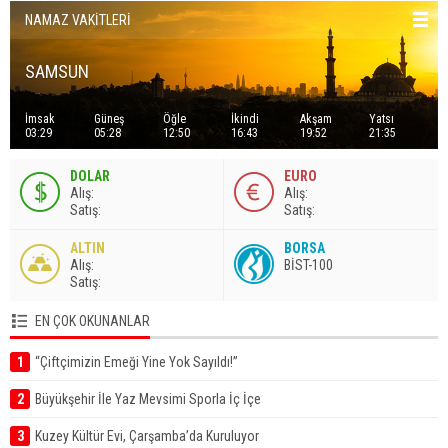
NAMAZ VAKİTLERİ
SAMSUN
İmsak
Güneş
Öğle
İkindi
Akşam
Yatsı
03:29
05:28
12:50
16:43
19:52
21:35
DOLAR
EURO
A
lış
:
A
lış
:
S
atış
:
S
atış
:
ALTIN
BORSA
A
lış
:
BİST-100
S
atış
:
EN ÇOK OKUNANLAR
1
“Çiftçimizin Emeği Yine Yok Sayıldı!”
2
Büyükşehir İle Yaz Mevsimi Sporla İç İçe
3
Kuzey Kültür Evi, Çarşamba’da Kuruluyor