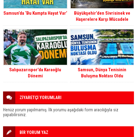
Samsun’da ‘Bu Kampta Hayat Var’
Büyükşehir’den Sivrisinek ve
Haşerelere Karşı Mücadele
Salıpazarıspor’da Karaoğlu
Samsun, Dünya Tenisinin
Dönemi
Buluşma Noktası Oldu
ZİYARETÇİ YORUMLARI
Henüz yorum yapılmamış. İlk yorumu aşağıdaki form aracılığıyla siz
yapabilirsiniz.
BİR YORUM YAZ