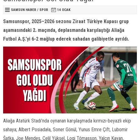
SAMSUN HABER
/
SPOR
14 OCAK
Samsunspor, 2025–2026 sezonu Ziraat Türkiye Kupası grup
aşamasındaki 2. maçında, deplasmanda karşılaştığı Aliağa
Futbol A.Ş.’yi 6-2 mağlup ederek sahadan galibiyetle ayrıldı.
Aliağa Atatürk Stadı’nda oynanan karşılaşmada kırmızı-beyazlı ekip
sahaya; Albert Posiadała, Soner Gönül, Yunus Emre Çift, Lubomir
Šatka, Joe Mendes, Celil Yüksel, Logi Tómasson, Yalçın Kayan,