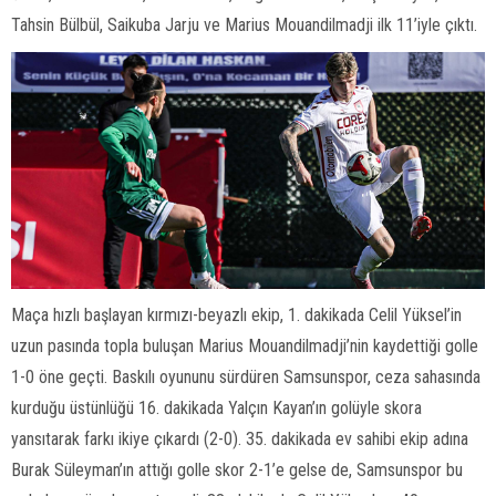
Tahsin Bülbül, Saikuba Jarju ve Marius Mouandilmadji ilk 11’iyle çıktı.
Maça hızlı başlayan kırmızı-beyazlı ekip, 1. dakikada Celil Yüksel’in
uzun pasında topla buluşan Marius Mouandilmadji’nin kaydettiği golle
1-0 öne geçti. Baskılı oyununu sürdüren Samsunspor, ceza sahasında
kurduğu üstünlüğü 16. dakikada Yalçın Kayan’ın golüyle skora
yansıtarak farkı ikiye çıkardı (2-0). 35. dakikada ev sahibi ekip adına
Burak Süleyman’ın attığı golle skor 2-1’e gelse de, Samsunspor bu