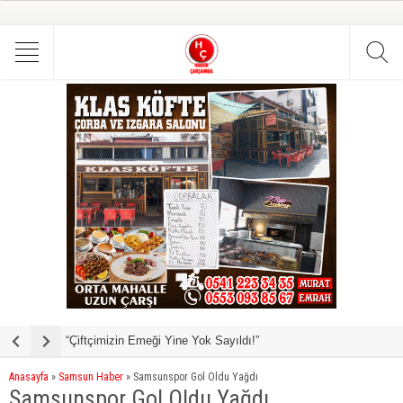
“Çiftçimizin Emeği Yine Yok Sayıldı!”
Büyükşehir İle Yaz Mevsimi Sporla İç İçe
K
Anasayfa
»
Samsun Haber
»
Samsunspor Gol Oldu Yağdı
Samsunspor Gol Oldu Yağdı