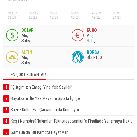
İmsak
Güneş
Öğle
İkindi
Akşam
Yatsı
03:29
05:28
12:50
16:43
19:52
21:35
DOLAR
EURO
A
lış
:
A
lış
:
S
atış
:
S
atış
:
ALTIN
BORSA
A
lış
:
BİST-100
S
atış
:
EN ÇOK OKUNANLAR
1
“Çiftçimizin Emeği Yine Yok Sayıldı!”
2
Büyükşehir İle Yaz Mevsimi Sporla İç İçe
3
Kuzey Kültür Evi, Çarşamba’da Kuruluyor
4
Keşif Kampüsü Takımları Teknofest Şanlıurfa Finalinde Yarışmaya Hak Kazandı
5
Samsun’da ‘Bu Kampta Hayat Var’