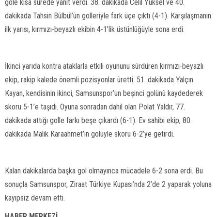
gole kısa sürede yanıt verdi. 38. dakikada Celil Yüksel ve 40.
dakikada Tahsin Bülbül’ün golleriyle fark üçe çıktı (4-1). Karşılaşmanın
ilk yarısı, kırmızı-beyazlı ekibin 4-1’lik üstünlüğüyle sona erdi.
İkinci yarıda kontra ataklarla etkili oyununu sürdüren kırmızı-beyazlı
ekip, rakip kalede önemli pozisyonlar üretti. 51. dakikada Yalçın
Kayan, kendisinin ikinci, Samsunspor’un beşinci golünü kaydederek
skoru 5-1’e taşıdı. Oyuna sonradan dahil olan Polat Yaldır, 77.
dakikada attığı golle farkı beşe çıkardı (6-1). Ev sahibi ekip, 80.
dakikada Malik Karaahmet’in golüyle skoru 6-2’ye getirdi.
Kalan dakikalarda başka gol olmayınca mücadele 6-2 sona erdi. Bu
sonuçla Samsunspor, Ziraat Türkiye Kupası’nda 2’de 2 yaparak yoluna
kayıpsız devam etti.
HABER MERKEZİ