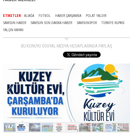
ETİKETLER:
ALIAĞA
FUTBOL
HABER ÇARŞAMBA
POLAT YALDIR
SAMSUN HABER
SAMSUN SON DAKIKA HABER
SAMSUNSPOR
TÜRKIYE KUPASI
YALÇIN KAYAN
BU KONUYU SOSYAL MEDYA HESAPLARINDA PAYLAŞ