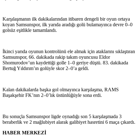
Karşılaşmanın ilk dakikalarından itibaren dengeli bir oyun ortaya
koyan Samsunspor, ilk yarıda aradığı golü bulamayınca devre 0–0
golsüz eşitlikle tamamlandı.
İkinci yarıda oyunun kontrolünü ele almak için ataklarını sıklaştıran
Samsunspor, 66. dakikada rakip takım oyuncusu Eldor
Shomurodov’un kaydettiği golle 1–0 geriye düştü. 83. dakikada
Bertuğ Yıldırım’ın golüyle skor 2–0’a geldi.
Kalan dakikalarda başka gol olmayınca karşılaşma, RAMS
Başakşehir FK’nın 2–0’lık üstünlüğüyle sona erdi.
Bu sonuçla Samsunspor ligde oynadığı son 5 karşılaşmada 3
beraberlik ve 2 mağlubiyet alarak galibiyet hasretini 6 maça çıkardı.
HABER MERKEZİ