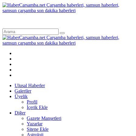
Ulusal Haberler
Galeriler
Üyelik
Profil
İçerik Ekle
Diğer
Gazete Manşetleri
Yazarlar
Sitene Ekle
Astroloji