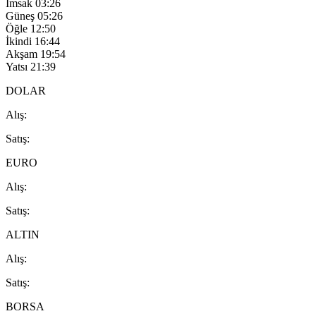
İmsak
03:26
Güneş
05:26
Öğle
12:50
İkindi
16:44
Akşam
19:54
Yatsı
21:39
DOLAR
A
lış
:
S
atış
:
EURO
A
lış
:
S
atış
:
ALTIN
A
lış
:
S
atış
:
BORSA