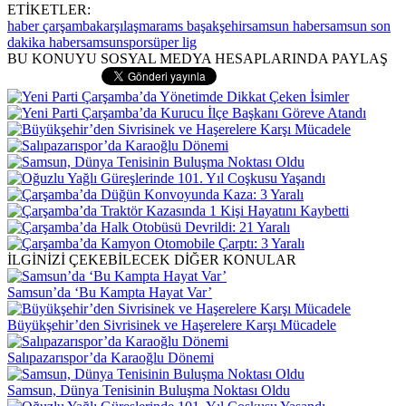
ETİKETLER:
haber çarşamba
karşılaşma
rams başakşehir
samsun haber
samsun son
dakika haber
samsunspor
süper lig
BU KONUYU SOSYAL MEDYA HESAPLARINDA PAYLAŞ
İLGİNİZİ ÇEKEBİLECEK DİĞER KONULAR
Samsun’da ‘Bu Kampta Hayat Var’
Büyükşehir’den Sivrisinek ve Haşerelere Karşı Mücadele
Salıpazarıspor’da Karaoğlu Dönemi
Samsun, Dünya Tenisinin Buluşma Noktası Oldu