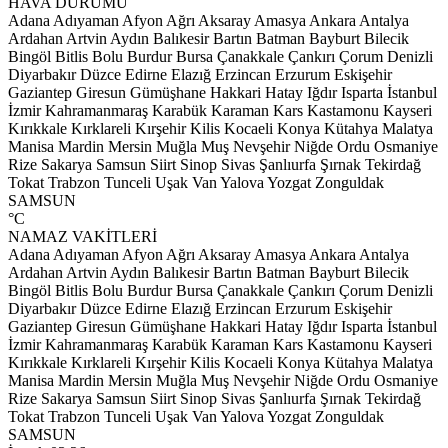
HAVA DURUMU
Adana
Adıyaman
Afyon
Ağrı
Aksaray
Amasya
Ankara
Antalya
Ardahan
Artvin
Aydın
Balıkesir
Bartın
Batman
Bayburt
Bilecik
Bingöl
Bitlis
Bolu
Burdur
Bursa
Çanakkale
Çankırı
Çorum
Denizli
Diyarbakır
Düzce
Edirne
Elazığ
Erzincan
Erzurum
Eskişehir
Gaziantep
Giresun
Gümüşhane
Hakkari
Hatay
Iğdır
Isparta
İstanbul
İzmir
Kahramanmaraş
Karabük
Karaman
Kars
Kastamonu
Kayseri
Kırıkkale
Kırklareli
Kırşehir
Kilis
Kocaeli
Konya
Kütahya
Malatya
Manisa
Mardin
Mersin
Muğla
Muş
Nevşehir
Niğde
Ordu
Osmaniye
Rize
Sakarya
Samsun
Siirt
Sinop
Sivas
Şanlıurfa
Şırnak
Tekirdağ
Tokat
Trabzon
Tunceli
Uşak
Van
Yalova
Yozgat
Zonguldak
SAMSUN
°C
NAMAZ VAKİTLERİ
Adana
Adıyaman
Afyon
Ağrı
Aksaray
Amasya
Ankara
Antalya
Ardahan
Artvin
Aydın
Balıkesir
Bartın
Batman
Bayburt
Bilecik
Bingöl
Bitlis
Bolu
Burdur
Bursa
Çanakkale
Çankırı
Çorum
Denizli
Diyarbakır
Düzce
Edirne
Elazığ
Erzincan
Erzurum
Eskişehir
Gaziantep
Giresun
Gümüşhane
Hakkari
Hatay
Iğdır
Isparta
İstanbul
İzmir
Kahramanmaraş
Karabük
Karaman
Kars
Kastamonu
Kayseri
Kırıkkale
Kırklareli
Kırşehir
Kilis
Kocaeli
Konya
Kütahya
Malatya
Manisa
Mardin
Mersin
Muğla
Muş
Nevşehir
Niğde
Ordu
Osmaniye
Rize
Sakarya
Samsun
Siirt
Sinop
Sivas
Şanlıurfa
Şırnak
Tekirdağ
Tokat
Trabzon
Tunceli
Uşak
Van
Yalova
Yozgat
Zonguldak
SAMSUN