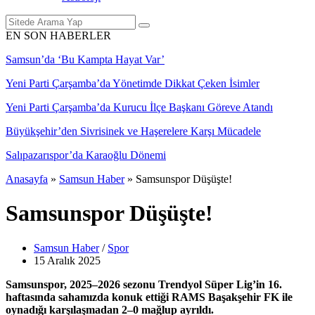
EN SON HABERLER
Samsun’da ‘Bu Kampta Hayat Var’
Yeni Parti Çarşamba’da Yönetimde Dikkat Çeken İsimler
Yeni Parti Çarşamba’da Kurucu İlçe Başkanı Göreve Atandı
Büyükşehir’den Sivrisinek ve Haşerelere Karşı Mücadele
Salıpazarıspor’da Karaoğlu Dönemi
Anasayfa
»
Samsun Haber
»
Samsunspor Düşüşte!
Samsunspor Düşüşte!
Samsun Haber
/
Spor
15 Aralık
2025
Samsunspor, 2025–2026 sezonu Trendyol Süper Lig’in 16.
haftasında sahamızda konuk ettiği RAMS Başakşehir FK ile
oynadığı karşılaşmadan 2–0 mağlup ayrıldı.