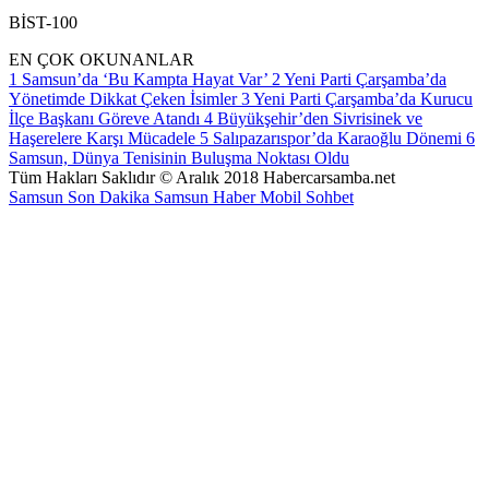
BİST-100
EN ÇOK OKUNANLAR
1
Samsun’da ‘Bu Kampta Hayat Var’
2
Yeni Parti Çarşamba’da
Yönetimde Dikkat Çeken İsimler
3
Yeni Parti Çarşamba’da Kurucu
İlçe Başkanı Göreve Atandı
4
Büyükşehir’den Sivrisinek ve
Haşerelere Karşı Mücadele
5
Salıpazarıspor’da Karaoğlu Dönemi
6
Samsun, Dünya Tenisinin Buluşma Noktası Oldu
Tüm Hakları Saklıdır © Aralık 2018 Habercarsamba.net
Samsun Son Dakika
Samsun Haber
Mobil Sohbet