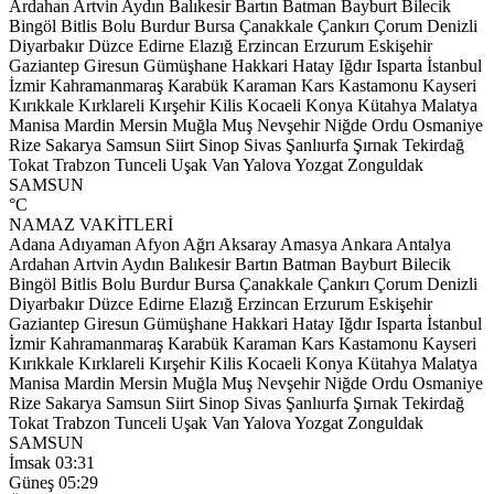
Ardahan
Artvin
Aydın
Balıkesir
Bartın
Batman
Bayburt
Bilecik
Bingöl
Bitlis
Bolu
Burdur
Bursa
Çanakkale
Çankırı
Çorum
Denizli
Diyarbakır
Düzce
Edirne
Elazığ
Erzincan
Erzurum
Eskişehir
Gaziantep
Giresun
Gümüşhane
Hakkari
Hatay
Iğdır
Isparta
İstanbul
İzmir
Kahramanmaraş
Karabük
Karaman
Kars
Kastamonu
Kayseri
Kırıkkale
Kırklareli
Kırşehir
Kilis
Kocaeli
Konya
Kütahya
Malatya
Manisa
Mardin
Mersin
Muğla
Muş
Nevşehir
Niğde
Ordu
Osmaniye
Rize
Sakarya
Samsun
Siirt
Sinop
Sivas
Şanlıurfa
Şırnak
Tekirdağ
Tokat
Trabzon
Tunceli
Uşak
Van
Yalova
Yozgat
Zonguldak
SAMSUN
°C
NAMAZ VAKİTLERİ
Adana
Adıyaman
Afyon
Ağrı
Aksaray
Amasya
Ankara
Antalya
Ardahan
Artvin
Aydın
Balıkesir
Bartın
Batman
Bayburt
Bilecik
Bingöl
Bitlis
Bolu
Burdur
Bursa
Çanakkale
Çankırı
Çorum
Denizli
Diyarbakır
Düzce
Edirne
Elazığ
Erzincan
Erzurum
Eskişehir
Gaziantep
Giresun
Gümüşhane
Hakkari
Hatay
Iğdır
Isparta
İstanbul
İzmir
Kahramanmaraş
Karabük
Karaman
Kars
Kastamonu
Kayseri
Kırıkkale
Kırklareli
Kırşehir
Kilis
Kocaeli
Konya
Kütahya
Malatya
Manisa
Mardin
Mersin
Muğla
Muş
Nevşehir
Niğde
Ordu
Osmaniye
Rize
Sakarya
Samsun
Siirt
Sinop
Sivas
Şanlıurfa
Şırnak
Tekirdağ
Tokat
Trabzon
Tunceli
Uşak
Van
Yalova
Yozgat
Zonguldak
SAMSUN
İmsak
03:31
Güneş
05:29