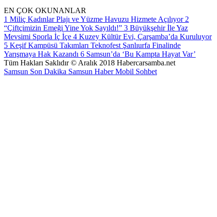
EN ÇOK OKUNANLAR
1
Miliç Kadınlar Plajı ve Yüzme Havuzu Hizmete Açılıyor
2
“Çiftçimizin Emeği Yine Yok Sayıldı!”
3
Büyükşehir İle Yaz
Mevsimi Sporla İç İçe
4
Kuzey Kültür Evi, Çarşamba’da Kuruluyor
5
Keşif Kampüsü Takımları Teknofest Şanlıurfa Finalinde
Yarışmaya Hak Kazandı
6
Samsun’da ‘Bu Kampta Hayat Var’
Tüm Hakları Saklıdır © Aralık 2018 Habercarsamba.net
Samsun Son Dakika
Samsun Haber
Mobil Sohbet