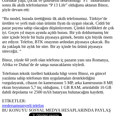
Özellikle yaşlı, çocuk ve şirketlerin hedeflendiği “F1” modelinden
sonra ilk akıllı telefonlarının “P 13 Life” olduğunu aktaran Binoz,
şöyle devam etti:
“Bu model, burada ürettiğimiz ilk akıllı telefonumuz. Türkiye’de
üretilen ve yerli malı olan ürünün fiyatı da uygun olacak. Ciddi bir
pazar payına sahip olacağını düşünüyorum. Çünkü özellikleri de çok
iyi. Geçen yıl mayıs ayında açıldı burası. Bir yılı doldurmamış bir
süre içinde böyle bir hızla piyasaya girmek, benim için büyük önem
arz ediyor. Telefon, BTK onayının ardından piyasaya çıkacak. Bu
da yaklaşık bir aylık bir süre. Bir ay içinde bu ürünü piyasaya
süreceğiz. “
Binoz, yüzde 60 yerli olan telefonu iç pazarın yanı sıra Romanya,
Afrika ve Dubai’de de satışa sunacaklarını söyledi.
Telefonun teknik özelleri hakkında bilgi veren Binoz, en güncel
yazılıma sahip telefonun tüm uygulamaları desteklediğini
vurgulayarak, cihazın ön kamerasının 5 MP, arka kamerasının 8 MP,
ekran boyutunun 5,7 inç olduğunu, 1 GB RAM, artırılabilir 16 GB
dahili depolama ve 2500 mAh bataryası bulunacağını kaydetti.
ETİKETLER:
reeder
samsun
yerli telefon
BU KONUYU SOSYAL MEDYA HESAPLARINDA PAYLAŞ