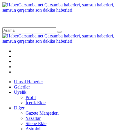
Ulusal Haberler
Galeriler
Üyelik
Profil
İçerik Ekle
Diğer
Gazete Manşetleri
Yazarlar
Sitene Ekle
Astroloji