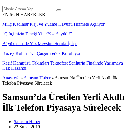
EN SON HABERLER
Miliç Kadınlar Plajı ve Yüzme Havuzu Hizmete Açılıyor
“Çiftçimizin Emeği Yine Yok Sayıldı!”
Büyükşehir İle Yaz Mevsimi Sporla İç İçe
Kuzey Kültür Evi, Çarşamba’da Kuruluyor
Keşif Kampüsü Takımları Teknofest Şanlıurfa Finalinde Yarışmaya
Hak Kazandı
Anasayfa
»
Samsun Haber
»
Samsun’da Üretilen Yerli Akıllı İlk
Telefon Piyasaya Sürelecek
Samsun’da Üretilen Yerli Akıllı
İlk Telefon Piyasaya Sürelecek
Samsun Haber
22 Şubat
2019