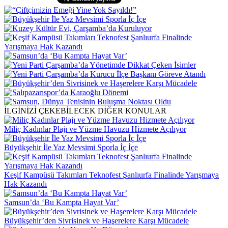
İLGİNİZİ ÇEKEBİLECEK DİĞER KONULAR
Miliç Kadınlar Plajı ve Yüzme Havuzu Hizmete Açılıyor
Büyükşehir İle Yaz Mevsimi Sporla İç İçe
Keşif Kampüsü Takımları Teknofest Şanlıurfa Finalinde Yarışmaya
Hak Kazandı
Samsun’da ‘Bu Kampta Hayat Var’
Büyükşehir’den Sivrisinek ve Haşerelere Karşı Mücadele