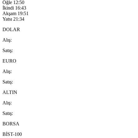
Öğle
12:50
İkindi
16:43
Akşam
19:51
Yatsı
21:34
DOLAR
A
lış
:
S
atış
:
EURO
A
lış
:
S
atış
:
ALTIN
A
lış
:
S
atış
:
BORSA
BİST-100