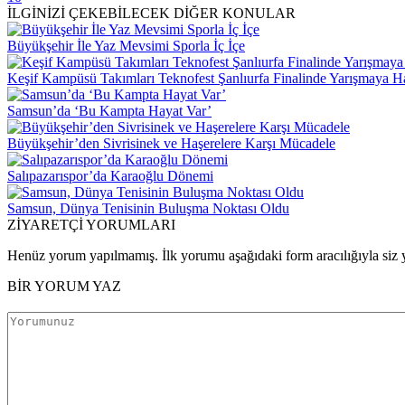
İLGİNİZİ ÇEKEBİLECEK DİĞER KONULAR
Büyükşehir İle Yaz Mevsimi Sporla İç İçe
Keşif Kampüsü Takımları Teknofest Şanlıurfa Finalinde Yarışmaya 
Samsun’da ‘Bu Kampta Hayat Var’
Büyükşehir’den Sivrisinek ve Haşerelere Karşı Mücadele
Salıpazarıspor’da Karaoğlu Dönemi
Samsun, Dünya Tenisinin Buluşma Noktası Oldu
ZİYARETÇİ YORUMLARI
Henüz yorum yapılmamış. İlk yorumu aşağıdaki form aracılığıyla siz y
BİR YORUM YAZ