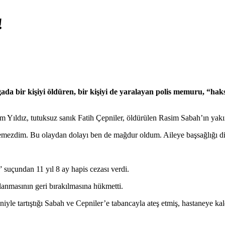
!
da bir kişiyi öldüren, bir kişiyi de yaralayan polis memuru, “haks
dız, tutuksuz sanık Fatih Çepniler, öldürülen Rasim Sabah’ın yakınları
ezdim. Bu olaydan dolayı ben de mağdur oldum. Aileye başsağlığı dili
 suçundan 11 yıl 8 ay hapis cezası verdi.
anmasının geri bırakılmasına hükmetti.
tartıştığı Sabah ve Cepniler’e tabancayla ateş etmiş, hastaneye kaldır