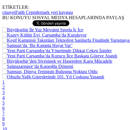
ETİKETLER:
cinayet
Fatih Çepniler
park yeri kavgası
BU KONUYU SOSYAL MEDYA HESAPLARINDA PAYLAŞ
1
2
3
4
5
6
7
8
9
10