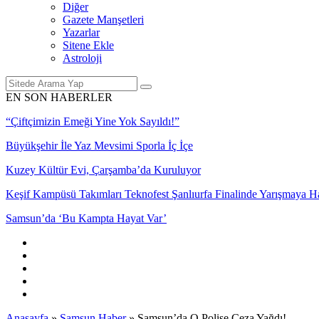
Diğer
Gazete Manşetleri
Yazarlar
Sitene Ekle
Astroloji
EN SON HABERLER
“Çiftçimizin Emeği Yine Yok Sayıldı!”
Büyükşehir İle Yaz Mevsimi Sporla İç İçe
Kuzey Kültür Evi, Çarşamba’da Kuruluyor
Keşif Kampüsü Takımları Teknofest Şanlıurfa Finalinde Yarışmaya 
Samsun’da ‘Bu Kampta Hayat Var’
Anasayfa
»
Samsun Haber
»
Samsun’da O Polise Ceza Yağdı!