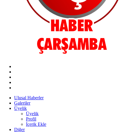
Ulusal Haberler
Galeriler
Üyelik
Üyelik
Profil
İçerik Ekle
Diğer