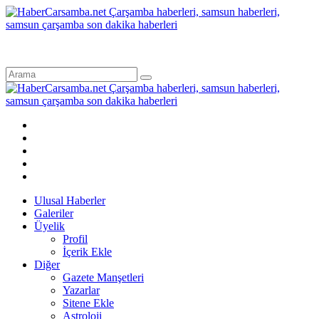
Ulusal Haberler
Galeriler
Üyelik
Profil
İçerik Ekle
Diğer
Gazete Manşetleri
Yazarlar
Sitene Ekle
Astroloji