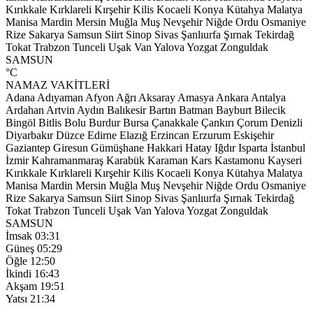
Kırıkkale
Kırklareli
Kırşehir
Kilis
Kocaeli
Konya
Kütahya
Malatya
Manisa
Mardin
Mersin
Muğla
Muş
Nevşehir
Niğde
Ordu
Osmaniye
Rize
Sakarya
Samsun
Siirt
Sinop
Sivas
Şanlıurfa
Şırnak
Tekirdağ
Tokat
Trabzon
Tunceli
Uşak
Van
Yalova
Yozgat
Zonguldak
SAMSUN
°C
NAMAZ VAKİTLERİ
Adana
Adıyaman
Afyon
Ağrı
Aksaray
Amasya
Ankara
Antalya
Ardahan
Artvin
Aydın
Balıkesir
Bartın
Batman
Bayburt
Bilecik
Bingöl
Bitlis
Bolu
Burdur
Bursa
Çanakkale
Çankırı
Çorum
Denizli
Diyarbakır
Düzce
Edirne
Elazığ
Erzincan
Erzurum
Eskişehir
Gaziantep
Giresun
Gümüşhane
Hakkari
Hatay
Iğdır
Isparta
İstanbul
İzmir
Kahramanmaraş
Karabük
Karaman
Kars
Kastamonu
Kayseri
Kırıkkale
Kırklareli
Kırşehir
Kilis
Kocaeli
Konya
Kütahya
Malatya
Manisa
Mardin
Mersin
Muğla
Muş
Nevşehir
Niğde
Ordu
Osmaniye
Rize
Sakarya
Samsun
Siirt
Sinop
Sivas
Şanlıurfa
Şırnak
Tekirdağ
Tokat
Trabzon
Tunceli
Uşak
Van
Yalova
Yozgat
Zonguldak
SAMSUN
İmsak
03:31
Güneş
05:29
Öğle
12:50
İkindi
16:43
Akşam
19:51
Yatsı
21:34