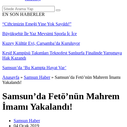
EN SON HABERLER
“Çiftçimizin Emeği Yine Yok Sayıldı!”
Büyükşehir İle Yaz Mevsimi Sporla İç İçe
Kuzey Kültür Evi, Çarşamba’da Kuruluyor
Keşif Kampüsü Takımları Teknofest Şanlıurfa Finalinde Yarışmaya
Hak Kazandı
Samsun’da ‘Bu Kampta Hayat Var’
Anasayfa
»
Samsun Haber
»
Samsun’da Fetö’nün Mahrem İmamı
Yakalandı!
Samsun’da Fetö’nün Mahrem
İmamı Yakalandı!
Samsun Haber
04 Ocak
2019