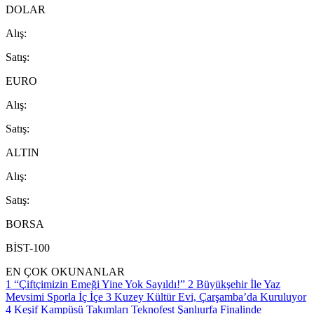
DOLAR
A
lış
:
S
atış
:
EURO
A
lış
:
S
atış
:
ALTIN
A
lış
:
S
atış
:
BORSA
BİST-100
EN ÇOK OKUNANLAR
1
“Çiftçimizin Emeği Yine Yok Sayıldı!”
2
Büyükşehir İle Yaz
Mevsimi Sporla İç İçe
3
Kuzey Kültür Evi, Çarşamba’da Kuruluyor
4
Keşif Kampüsü Takımları Teknofest Şanlıurfa Finalinde