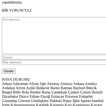
yapabilirsiniz.
BİR YORUM YAZ
HAVA DURUMU
Adana
Adıyaman
Afyon
Ağrı
Aksaray
Amasya
Ankara
Antalya
Ardahan
Artvin
Aydın
Balıkesir
Bartın
Batman
Bayburt
Bilecik
Bingöl
Bitlis
Bolu
Burdur
Bursa
Çanakkale
Çankırı
Çorum
Denizli
Diyarbakır
Düzce
Edirne
Elazığ
Erzincan
Erzurum
Eskişehir
Gaziantep
Giresun
Gümüşhane
Hakkari
Hatay
Iğdır
Isparta
İstanbul
İzmir
Kahramanmaraş
Karabük
Karaman
Kars
Kastamonu
Kayseri