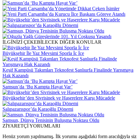
İLGİNİZİ ÇEKEBİLECEK DİĞER KONULAR
Büyükşehir İle Yaz Mevsimi Sporla İç İçe
Keşif Kampüsü Takımları Teknofest Şanlıurfa Finalinde Yarışmaya
Hak Kazandı
Samsun’da ‘Bu Kampta Hayat Var’
Büyükşehir’den Sivrisinek ve Haşerelere Karşı Mücadele
Salıpazarıspor’da Karaoğlu Dönemi
Samsun, Dünya Tenisinin Buluşma Noktası Oldu
ZİYARETÇİ YORUMLARI
Henüz yorum yapılmamış. İlk yorumu aşağıdaki form aracılığıyla siz