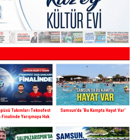
mpüsü Takımları Teknofest
Samsun’da ‘Bu Kampta Hayat Var’
a Finalinde Yarışmaya Hak
Kazandı