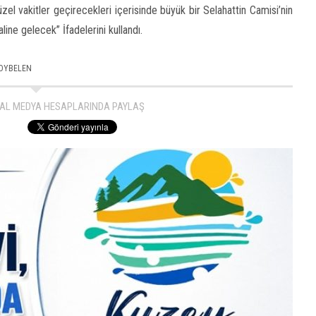
zel vakitler geçirecekleri içerisinde büyük bir Selahattin Camisi’nin
line gelecek” İfadelerini kullandı.
OYBELEN
AL MEDYA HESAPLARINDA PAYLAŞ