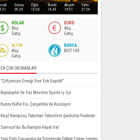
msak
Güneş
Öğle
İkindi
Akşam
Yatsı
3:31
05:29
12:50
16:43
19:51
21:34
DOLAR
EURO
A
lış
:
A
lış
:
S
atış
:
S
atış
:
ALTIN
BORSA
A
lış
:
BİST-100
S
atış
:
EN ÇOK OKUNANLAR
“Çiftçimizin Emeği Yine Yok Sayıldı!”
Büyükşehir İle Yaz Mevsimi Sporla İç İçe
Kuzey Kültür Evi, Çarşamba’da Kuruluyor
Keşif Kampüsü Takımları Teknofest Şanlıurfa Finalinde Yarışmaya Hak Kazandı
Samsun’da ‘Bu Kampta Hayat Var’
Yeni Parti Çarşamba’da Yönetimde Dikkat Çeken İsimler