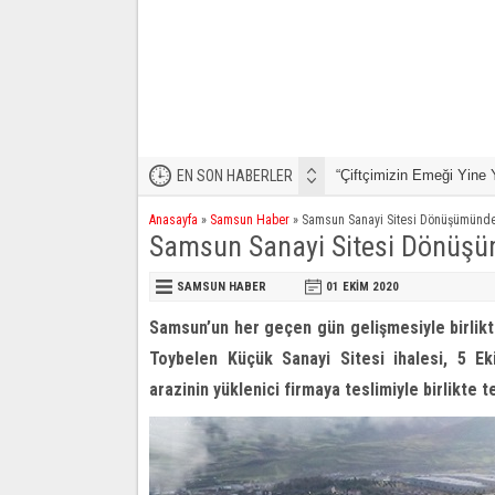
ldı!”
EN SON HABERLER
Büyükşehir İle Yaz Mevsi
Anasayfa
»
Samsun Haber
»
Samsun Sanayi Sitesi Dönüşümünde 
Samsun Sanayi Sitesi Dönüşü
SAMSUN HABER
01 EKIM
2020
Samsun’un her geçen gün gelişmesiyle birlikt
Toybelen Küçük Sanayi Sitesi ihalesi, 5 Ek
arazinin yüklenici firmaya teslimiyle birlikte