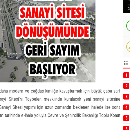
İ
0
1
2
 daha modern ve çağdaş kimliğe kavuşturmak için büyük çaba sarf
3
yi Sitesi’ni Toybelen mevkiinde kurulacak yeni sanayi sitesine
Sanayi Sitesi yapımı için uzun zamandır beklenen ihalede ise sona
4
im tarihinde e-ihale yoluyla Çevre ve Şehircilik Bakanlığı Toplu Konut
5
6