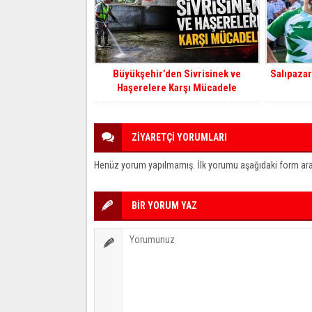
Büyükşehir’den Sivrisinek ve
Salıpaza
Haşerelere Karşı Mücadele
ZİYARETÇİ YORUMLARI
Henüz yorum yapılmamış. İlk yorumu aşağıdaki form aracıl
BİR YORUM YAZ