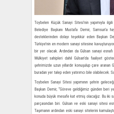
Toybelen Küçük Sanayi Sitesi’nin yapımıyla ilgili
Belediye Başkanı Mustafa Demir, Samsun’a hayı
desteklerinden dolayı teşekkür eden Başkan Demi
Türkiye’nin en modern sanayi sitesine kavuşturuyoru
bir yer olacak. Ardından da Gülsan sanayi esnafı i
Mülkiyet sahipleri dahil Gülsan’da faaliyet göst
şehrimizde uzun yıllardır konuşulup çare aranan G
buradan yer talep eden yatırımcı bile olabilecek. S
Toybelen Sanayi Sitesi yapımının şehrin geleceği 
Başkan Demir, “Göreve geldiğimiz günden beri yeni
konuda büyük mesafe kat etmiş olacağız. Bu iki sa
parçasından biri. Gülsan ve eski sanayi sitesi e
Taşımanın ardından eski sanayi sitelerini kamulaştı