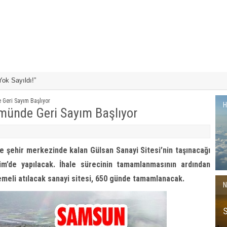
mi Sporla İç İçe
Kuzey Kültür Evi
Geri Sayım Başlıyor
H
münde Geri Sayım Başlıyor
e şehir merkezinde kalan Gülsan Sanayi Sitesi’nin taşınacağı
im’de yapılacak. İhale sürecinin tamamlanmasının ardından
 temeli atılacak sanayi sitesi, 650 günde tamamlanacak.
N