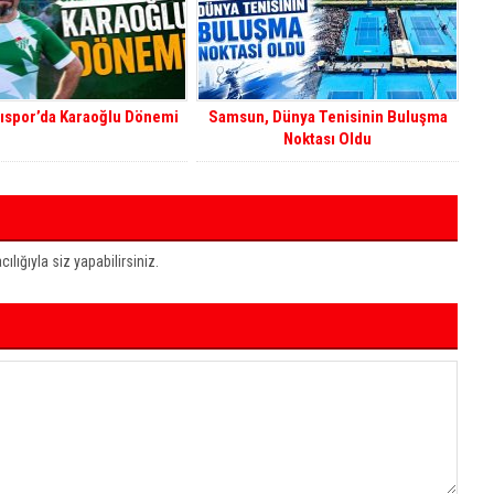
rıspor’da Karaoğlu Dönemi
Samsun, Dünya Tenisinin Buluşma
Noktası Oldu
ığıyla siz yapabilirsiniz.