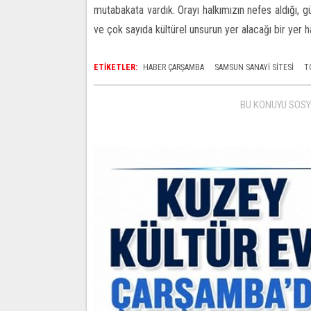
mutabakata vardık. Orayı halkımızın nefes aldığı, gü
ve çok sayıda kültürel unsurun yer alacağı bir yer ha
ETİKETLER:
HABER ÇARŞAMBA
SAMSUN SANAYI SITESI
T
BU KONUYU SOSY