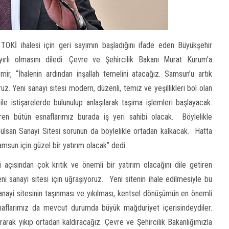
 TOKİ ihalesi için geri sayımın başladığını ifade eden Büyükşehir
rlı olmasını diledi. Çevre ve Şehircilik Bakanı Murat Kurum’a
r, “İhalenin ardından inşallah temelini atacağız. Samsun’u artık
z. Yeni sanayi sitesi modern, düzenli, temiz ve yeşillikleri bol olan
le istişarelerde bulunulup anlaşılarak taşıma işlemleri başlayacak.
eren bütün esnaflarımız burada iş yeri sahibi olacak. Böylelikle
ülsan Sanayi Sitesi sorunun da böylelikle ortadan kalkacak. Hatta
amsun için güzel bir yatırım olacak” dedi
açısından çok kritik ve önemli bir yatırım olacağını dile getiren
 sanayi sitesi için uğraşıyoruz. Yeni sitenin ihale edilmesiyle bu
nayi sitesinin taşınması ve yıkılması, kentsel dönüşümün en önemli
snaflarımız da mevcut durumda büyük mağduriyet içerisindeydiler.
rarak yıkıp ortadan kaldıracağız. Çevre ve Şehircilik Bakanlığımızla