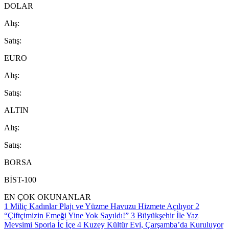
DOLAR
A
lış
:
S
atış
:
EURO
A
lış
:
S
atış
:
ALTIN
A
lış
:
S
atış
:
BORSA
BİST-100
EN ÇOK OKUNANLAR
1
Miliç Kadınlar Plajı ve Yüzme Havuzu Hizmete Açılıyor
2
“Çiftçimizin Emeği Yine Yok Sayıldı!”
3
Büyükşehir İle Yaz
Mevsimi Sporla İç İçe
4
Kuzey Kültür Evi, Çarşamba’da Kuruluyor