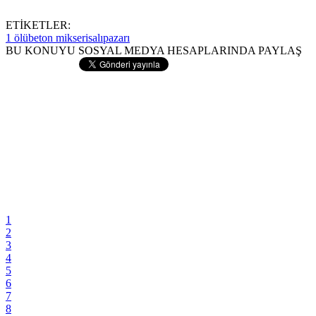
ETİKETLER:
1 ölü
beton mikseri
salıpazarı
BU KONUYU SOSYAL MEDYA HESAPLARINDA PAYLAŞ
1
2
3
4
5
6
7
8