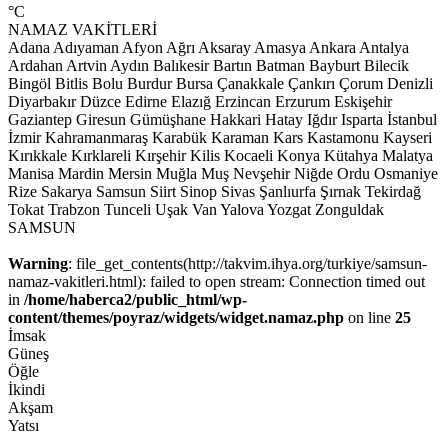
°C
NAMAZ VAKİTLERİ
Adana
Adıyaman
Afyon
Ağrı
Aksaray
Amasya
Ankara
Antalya
Ardahan
Artvin
Aydın
Balıkesir
Bartın
Batman
Bayburt
Bilecik
Bingöl
Bitlis
Bolu
Burdur
Bursa
Çanakkale
Çankırı
Çorum
Denizli
Diyarbakır
Düzce
Edirne
Elazığ
Erzincan
Erzurum
Eskişehir
Gaziantep
Giresun
Gümüşhane
Hakkari
Hatay
Iğdır
Isparta
İstanbul
İzmir
Kahramanmaraş
Karabük
Karaman
Kars
Kastamonu
Kayseri
Kırıkkale
Kırklareli
Kırşehir
Kilis
Kocaeli
Konya
Kütahya
Malatya
Manisa
Mardin
Mersin
Muğla
Muş
Nevşehir
Niğde
Ordu
Osmaniye
Rize
Sakarya
Samsun
Siirt
Sinop
Sivas
Şanlıurfa
Şırnak
Tekirdağ
Tokat
Trabzon
Tunceli
Uşak
Van
Yalova
Yozgat
Zonguldak
SAMSUN
Warning
: file_get_contents(http://takvim.ihya.org/turkiye/samsun-
namaz-vakitleri.html): failed to open stream: Connection timed out
in
/home/haberca2/public_html/wp-
content/themes/poyraz/widgets/widget.namaz.php
on line
25
İmsak
Güneş
Öğle
İkindi
Akşam
Yatsı