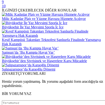
9
10
İLGİNİZİ ÇEKEBİLECEK DİĞER KONULAR
Miliç Kadınlar Plajı ve Yüzme Havuzu Hizmete Açılıyor
Büyükşehir İle Yaz Mevsimi Sporla İç İçe
Keşif Kampüsü Takımları Teknofest Şanlıurfa Finalinde Yarışmaya
Hak Kazandı
Samsun’da ‘Bu Kampta Hayat Var’
Büyükşehir’den Sivrisinek ve Haşerelere Karşı Mücadele
Salıpazarıspor’da Karaoğlu Dönemi
ZİYARETÇİ YORUMLARI
Henüz yorum yapılmamış. İlk yorumu aşağıdaki form aracılığıyla siz
yapabilirsiniz.
BİR YORUM YAZ