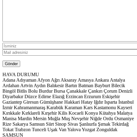
HAVA DURUMU
Adana
Adıyaman
Afyon
Ağrı
Aksaray
Amasya
Ankara
Antalya
Ardahan
Artvin
Aydın
Balıkesir
Bartın
Batman
Bayburt
Bilecik
Bingöl
Bitlis
Bolu
Burdur
Bursa
Çanakkale
Çankırı
Çorum
Denizli
Diyarbakır
Düzce
Edirne
Elazığ
Erzincan
Erzurum
Eskişehir
Gaziantep
Giresun
Gümüşhane
Hakkari
Hatay
Iğdır
Isparta
İstanbul
İzmir
Kahramanmaraş
Karabük
Karaman
Kars
Kastamonu
Kayseri
Kırıkkale
Kırklareli
Kırşehir
Kilis
Kocaeli
Konya
Kütahya
Malatya
Manisa
Mardin
Mersin
Muğla
Muş
Nevşehir
Niğde
Ordu
Osmaniye
Rize
Sakarya
Samsun
Siirt
Sinop
Sivas
Şanlıurfa
Şırnak
Tekirdağ
Tokat
Trabzon
Tunceli
Uşak
Van
Yalova
Yozgat
Zonguldak
SAMSUN