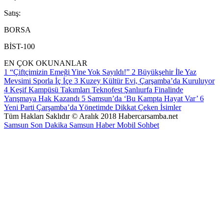
S
atış
:
BORSA
BİST-100
EN ÇOK OKUNANLAR
1
“Çiftçimizin Emeği Yine Yok Sayıldı!”
2
Büyükşehir İle Yaz
Mevsimi Sporla İç İçe
3
Kuzey Kültür Evi, Çarşamba’da Kuruluyor
4
Keşif Kampüsü Takımları Teknofest Şanlıurfa Finalinde
Yarışmaya Hak Kazandı
5
Samsun’da ‘Bu Kampta Hayat Var’
6
Yeni Parti Çarşamba’da Yönetimde Dikkat Çeken İsimler
Tüm Hakları Saklıdır © Aralık 2018 Habercarsamba.net
Samsun Son Dakika
Samsun Haber
Mobil Sohbet