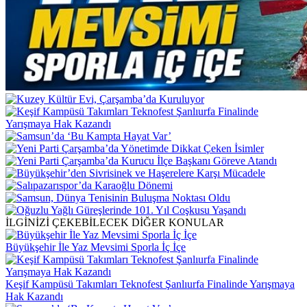
İLGİNİZİ ÇEKEBİLECEK DİĞER KONULAR
Büyükşehir İle Yaz Mevsimi Sporla İç İçe
Keşif Kampüsü Takımları Teknofest Şanlıurfa Finalinde Yarışmaya
Hak Kazandı