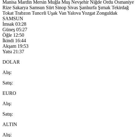
Manisa
Mardin
Mersin
Muğla
Muş
Nevşehir
Niğde
Ordu
Osmaniye
Rize
Sakarya
Samsun
Siirt
Sinop
Sivas
Şanlıurfa
Şırnak
Tekirdağ
Tokat
Trabzon
Tunceli
Uşak
Van
Yalova
Yozgat
Zonguldak
SAMSUN
İmsak
03:28
Güneş
05:27
Öğle
12:50
İkindi
16:44
Akşam
19:53
Yatsı
21:37
DOLAR
A
lış
:
S
atış
:
EURO
A
lış
:
S
atış
:
ALTIN
A
lış
: