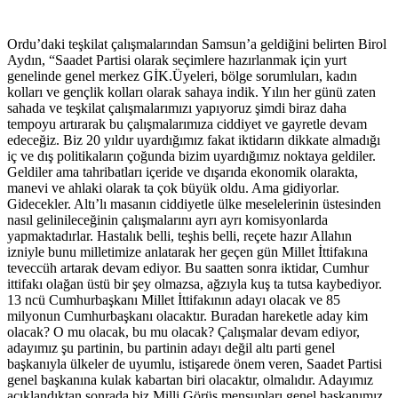
Ordu’daki teşkilat çalışmalarından Samsun’a geldiğini belirten Birol
Aydın, “Saadet Partisi olarak seçimlere hazırlanmak için yurt
genelinde genel merkez GİK.Üyeleri, bölge sorumluları, kadın
kolları ve gençlik kolları olarak sahaya indik. Yılın her günü zaten
sahada ve teşkilat çalışmalarımızı yapıyoruz şimdi biraz daha
tempoyu artırarak bu çalışmalarımıza ciddiyet ve gayretle devam
edeceğiz. Biz 20 yıldır uyardığımız fakat iktidarın dikkate almadığı
iç ve dış politikaların çoğunda bizim uyardığımız noktaya geldiler.
Geldiler ama tahribatları içeride ve dışarıda ekonomik olarakta,
manevi ve ahlaki olarak ta çok büyük oldu. Ama gidiyorlar.
Gidecekler. Altı’lı masanın ciddiyetle ülke meselelerinin üstesinden
nasıl gelinileceğinin çalışmalarını ayrı ayrı komisyonlarda
yapmaktadırlar. Hastalık belli, teşhis belli, reçete hazır Allahın
izniyle bunu milletimize anlatarak her geçen gün Millet İttifakına
teveccüh artarak devam ediyor. Bu saatten sonra iktidar, Cumhur
ittifakı olağan üstü bir şey olmazsa, ağzıyla kuş ta tutsa kaybediyor.
13 ncü Cumhurbaşkanı Millet İttifakının adayı olacak ve 85
milyonun Cumhurbaşkanı olacaktır. Buradan hareketle aday kim
olacak? O mu olacak, bu mu olacak? Çalışmalar devam ediyor,
adayımız şu partinin, bu partinin adayı değil altı parti genel
başkanıyla ülkeler de uyumlu, istişarede önem veren, Saadet Partisi
genel başkanına kulak kabartan biri olacaktır, olmalıdır. Adayımız
açıklandıktan sonrada biz Milli Görüş mensupları genel başkanımız