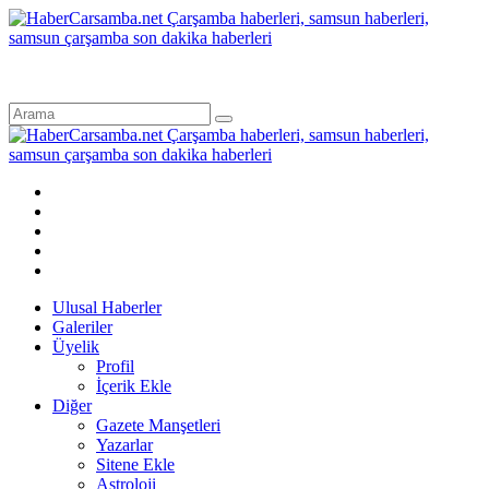
Ulusal Haberler
Galeriler
Üyelik
Profil
İçerik Ekle
Diğer
Gazete Manşetleri
Yazarlar
Sitene Ekle
Astroloji