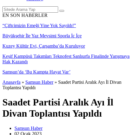
EN SON HABERLER
“Çiftçimizin Emeği Yine Yok Sayıldı!”
Büyükşehir İle Yaz Mevsimi Sporla İç İçe
Kuzey Kültür Evi, Çarşamba’da Kuruluyor
Keşif Kampüsü Takımları Teknofest Şanlıurfa Finalinde Yarışmaya
Hak Kazandı
Samsun’da ‘Bu Kampta Hayat Var’
Anasayfa
»
Samsun Haber
»
Saadet Partisi Aralık Ayı İl Divan
Toplantısı Yapıldı
Saadet Partisi Aralık Ayı İl
Divan Toplantısı Yapıldı
Samsun Haber
02 Ocak
2023