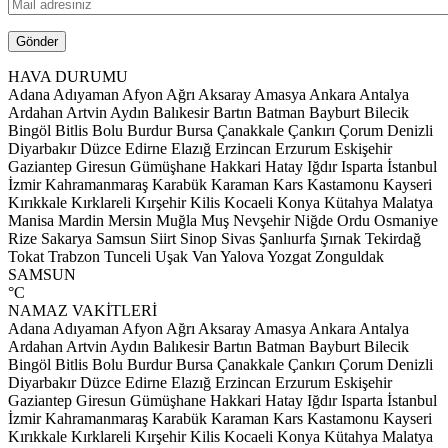
HAVA DURUMU
Adana
Adıyaman
Afyon
Ağrı
Aksaray
Amasya
Ankara
Antalya
Ardahan
Artvin
Aydın
Balıkesir
Bartın
Batman
Bayburt
Bilecik
Bingöl
Bitlis
Bolu
Burdur
Bursa
Çanakkale
Çankırı
Çorum
Denizli
Diyarbakır
Düzce
Edirne
Elazığ
Erzincan
Erzurum
Eskişehir
Gaziantep
Giresun
Gümüşhane
Hakkari
Hatay
Iğdır
Isparta
İstanbul
İzmir
Kahramanmaraş
Karabük
Karaman
Kars
Kastamonu
Kayseri
Kırıkkale
Kırklareli
Kırşehir
Kilis
Kocaeli
Konya
Kütahya
Malatya
Manisa
Mardin
Mersin
Muğla
Muş
Nevşehir
Niğde
Ordu
Osmaniye
Rize
Sakarya
Samsun
Siirt
Sinop
Sivas
Şanlıurfa
Şırnak
Tekirdağ
Tokat
Trabzon
Tunceli
Uşak
Van
Yalova
Yozgat
Zonguldak
SAMSUN
°C
NAMAZ VAKİTLERİ
Adana
Adıyaman
Afyon
Ağrı
Aksaray
Amasya
Ankara
Antalya
Ardahan
Artvin
Aydın
Balıkesir
Bartın
Batman
Bayburt
Bilecik
Bingöl
Bitlis
Bolu
Burdur
Bursa
Çanakkale
Çankırı
Çorum
Denizli
Diyarbakır
Düzce
Edirne
Elazığ
Erzincan
Erzurum
Eskişehir
Gaziantep
Giresun
Gümüşhane
Hakkari
Hatay
Iğdır
Isparta
İstanbul
İzmir
Kahramanmaraş
Karabük
Karaman
Kars
Kastamonu
Kayseri
Kırıkkale
Kırklareli
Kırşehir
Kilis
Kocaeli
Konya
Kütahya
Malatya