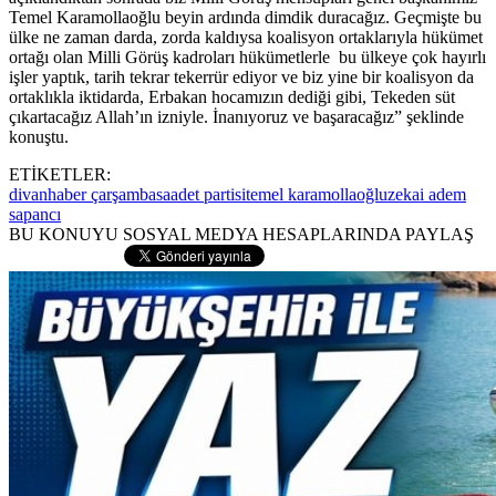
Temel Karamollaoğlu beyin ardında dimdik duracağız. Geçmişte bu
ülke ne zaman darda, zorda kaldıysa koalisyon ortaklarıyla hükümet
ortağı olan Milli Görüş kadroları hükümetlerle bu ülkeye çok hayırlı
işler yaptık, tarih tekrar tekerrür ediyor ve biz yine bir koalisyon da
ortaklıkla iktidarda, Erbakan hocamızın dediği gibi, Tekeden süt
çıkartacağız Allah’ın izniyle. İnanıyoruz ve başaracağız” şeklinde
konuştu.
ETİKETLER:
divan
haber çarşamba
saadet partisi
temel karamollaoğlu
zekai adem
sapancı
BU KONUYU SOSYAL MEDYA HESAPLARINDA PAYLAŞ