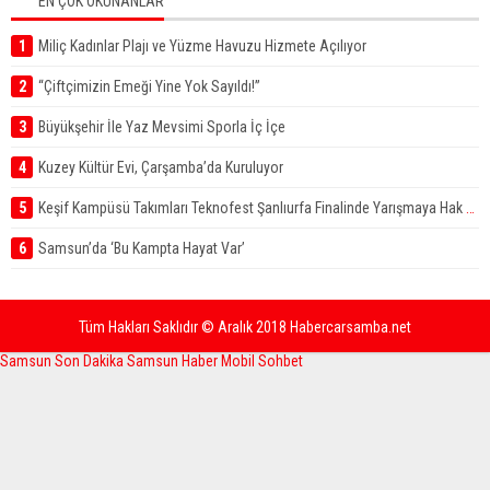
EN ÇOK OKUNANLAR
1
Miliç Kadınlar Plajı ve Yüzme Havuzu Hizmete Açılıyor
2
“Çiftçimizin Emeği Yine Yok Sayıldı!”
3
Büyükşehir İle Yaz Mevsimi Sporla İç İçe
4
Kuzey Kültür Evi, Çarşamba’da Kuruluyor
5
Keşif Kampüsü Takımları Teknofest Şanlıurfa Finalinde Yarışmaya Hak Kazandı
6
Samsun’da ‘Bu Kampta Hayat Var’
Tüm Hakları Saklıdır © Aralık 2018 Habercarsamba.net
Samsun Son Dakika
Samsun Haber
Mobil Sohbet