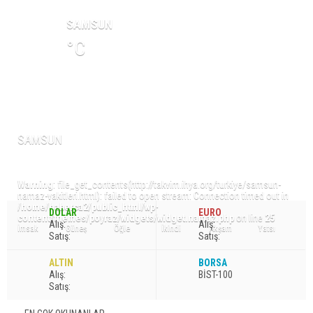
SAMSUN
°C
NAMAZ VAKİTLERİ
SAMSUN
Warning
: file_get_contents(http://takvim.ihya.org/turkiye/samsun-
namaz-vakitleri.html): failed to open stream: Connection timed out in
/home/haberca2/public_html/wp-
DOLAR
EURO
content/themes/poyraz/widgets/widget.namaz.php
on line
25
A
lış
:
A
lış
:
İmsak
Güneş
Öğle
İkindi
Akşam
Yatsı
S
atış
:
S
atış
:
ALTIN
BORSA
A
lış
:
BİST-100
S
atış
: