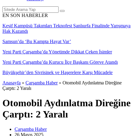
EN SON HABERLER
Keşif Kampüsü Takımları Teknofest Şanlıurfa Finalinde Yarışmaya
Hak Kazandı
Samsun’da ‘Bu Kampta Hayat Var’
Yeni Parti Çarşamba’da Yönetimde Dikkat Çeken İsimler
Yeni Parti Çarşamba’da Kurucu İlçe Başkanı Göreve Atandı
Büyükşehir’den Sivrisinek ve Haşerelere Karşı Mücadele
Anasayfa
»
Çarşamba Haber
»
Otomobil Aydınlatma Direğine
Çarptı: 2 Yaralı
Otomobil Aydınlatma Direğine
Çarptı: 2 Yaralı
Çarşamba Haber
26 Mayıs
2025