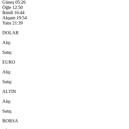
Güneş
05:26
Öğle
12:50
İkindi
16:44
Akşam
19:54
Yatsı
21:39
DOLAR
A
lış
:
S
atış
:
EURO
A
lış
:
S
atış
:
ALTIN
A
lış
:
S
atış
:
BORSA