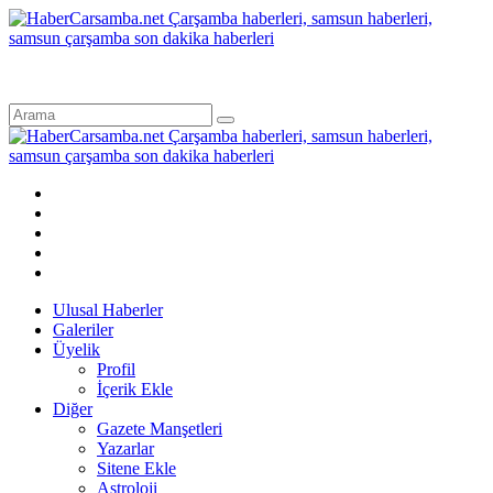
Ulusal Haberler
Galeriler
Üyelik
Profil
İçerik Ekle
Diğer
Gazete Manşetleri
Yazarlar
Sitene Ekle
Astroloji