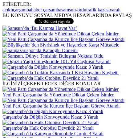
ETİKETLER:
acıklı
çarşamba
haber çarşamba
samsun-ordu
trafik kazası
yaralı
BU KONUYU SOSYAL MEDYA HESAPLARINDA PAYLAŞ
İLGİNİZİ ÇEKEBİLECEK DİĞER KONULAR
Yeni Parti Çarşamba’da Yönetimde Dikkat Çeken İsimler
Yeni Parti Çarşamba’da Kurucu İlçe Başkanı Göreve Atandı
Çarşamba’da Düğün Konvoyunda Kaza: 3 Yaralı
Çarşamba’da Halk Otobüsü Devrildi: 21 Yaralı