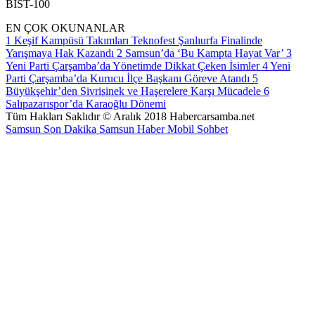
BİST-100
EN ÇOK OKUNANLAR
1
Keşif Kampüsü Takımları Teknofest Şanlıurfa Finalinde
Yarışmaya Hak Kazandı
2
Samsun’da ‘Bu Kampta Hayat Var’
3
Yeni Parti Çarşamba’da Yönetimde Dikkat Çeken İsimler
4
Yeni
Parti Çarşamba’da Kurucu İlçe Başkanı Göreve Atandı
5
Büyükşehir’den Sivrisinek ve Haşerelere Karşı Mücadele
6
Salıpazarıspor’da Karaoğlu Dönemi
Tüm Hakları Saklıdır © Aralık 2018 Habercarsamba.net
Samsun Son Dakika
Samsun Haber
Mobil Sohbet