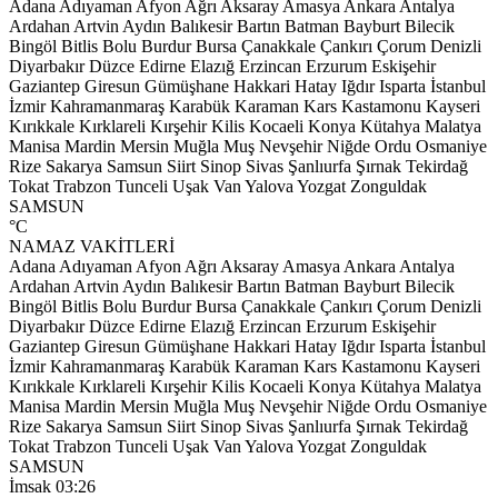
Adana
Adıyaman
Afyon
Ağrı
Aksaray
Amasya
Ankara
Antalya
Ardahan
Artvin
Aydın
Balıkesir
Bartın
Batman
Bayburt
Bilecik
Bingöl
Bitlis
Bolu
Burdur
Bursa
Çanakkale
Çankırı
Çorum
Denizli
Diyarbakır
Düzce
Edirne
Elazığ
Erzincan
Erzurum
Eskişehir
Gaziantep
Giresun
Gümüşhane
Hakkari
Hatay
Iğdır
Isparta
İstanbul
İzmir
Kahramanmaraş
Karabük
Karaman
Kars
Kastamonu
Kayseri
Kırıkkale
Kırklareli
Kırşehir
Kilis
Kocaeli
Konya
Kütahya
Malatya
Manisa
Mardin
Mersin
Muğla
Muş
Nevşehir
Niğde
Ordu
Osmaniye
Rize
Sakarya
Samsun
Siirt
Sinop
Sivas
Şanlıurfa
Şırnak
Tekirdağ
Tokat
Trabzon
Tunceli
Uşak
Van
Yalova
Yozgat
Zonguldak
SAMSUN
°C
NAMAZ VAKİTLERİ
Adana
Adıyaman
Afyon
Ağrı
Aksaray
Amasya
Ankara
Antalya
Ardahan
Artvin
Aydın
Balıkesir
Bartın
Batman
Bayburt
Bilecik
Bingöl
Bitlis
Bolu
Burdur
Bursa
Çanakkale
Çankırı
Çorum
Denizli
Diyarbakır
Düzce
Edirne
Elazığ
Erzincan
Erzurum
Eskişehir
Gaziantep
Giresun
Gümüşhane
Hakkari
Hatay
Iğdır
Isparta
İstanbul
İzmir
Kahramanmaraş
Karabük
Karaman
Kars
Kastamonu
Kayseri
Kırıkkale
Kırklareli
Kırşehir
Kilis
Kocaeli
Konya
Kütahya
Malatya
Manisa
Mardin
Mersin
Muğla
Muş
Nevşehir
Niğde
Ordu
Osmaniye
Rize
Sakarya
Samsun
Siirt
Sinop
Sivas
Şanlıurfa
Şırnak
Tekirdağ
Tokat
Trabzon
Tunceli
Uşak
Van
Yalova
Yozgat
Zonguldak
SAMSUN
İmsak
03:26