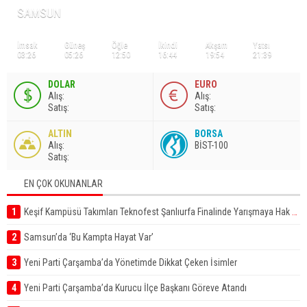
SAMSUN
İmsak
Güneş
Öğle
İkindi
Akşam
Yatsı
03:26
05:26
12:50
16:44
19:54
21:39
DOLAR
EURO
A
lış
:
A
lış
:
S
atış
:
S
atış
:
ALTIN
BORSA
A
lış
:
BİST-100
S
atış
:
EN ÇOK OKUNANLAR
1
Keşif Kampüsü Takımları Teknofest Şanlıurfa Finalinde Yarışmaya Hak Kazandı
2
Samsun’da ‘Bu Kampta Hayat Var’
3
Yeni Parti Çarşamba’da Yönetimde Dikkat Çeken İsimler
4
Yeni Parti Çarşamba’da Kurucu İlçe Başkanı Göreve Atandı