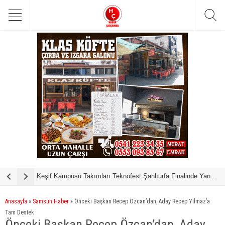
Keşif Kampüsü Takımları Teknofest Şanlıurfa Finalinde Yarışmaya Hak Kazandı
S
Anasayfa
»
Samsun Haber
»
Önceki Başkan Recep Özcan’dan, Aday Recep Yılmaz’a
Tam Destek
Önceki Başkan Recep Özcan’dan, Aday