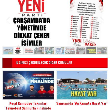
İLGİNİZİ ÇEKEBİLECEK DİĞER KONULAR
Keşif Kampüsü Takımları
Samsun’da ‘Bu Kampta Hayat Var’
Teknofest Şanlıurfa Finalinde