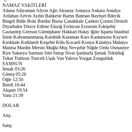
NAMAZ VAKİTLERİ
Adana
Adıyaman
Afyon
Ağrı
Aksaray
Amasya
Ankara
Antalya
Ardahan
Artvin
Aydın
Balıkesir
Bartın
Batman
Bayburt
Bilecik
Bingöl
Bitlis
Bolu
Burdur
Bursa
Çanakkale
Çankırı
Çorum
Denizli
Diyarbakır
Düzce
Edirne
Elazığ
Erzincan
Erzurum
Eskişehir
Gaziantep
Giresun
Gümüşhane
Hakkari
Hatay
Iğdır
Isparta
İstanbul
İzmir
Kahramanmaraş
Karabük
Karaman
Kars
Kastamonu
Kayseri
Kırıkkale
Kırklareli
Kırşehir
Kilis
Kocaeli
Konya
Kütahya
Malatya
Manisa
Mardin
Mersin
Muğla
Muş
Nevşehir
Niğde
Ordu
Osmaniye
Rize
Sakarya
Samsun
Siirt
Sinop
Sivas
Şanlıurfa
Şırnak
Tekirdağ
Tokat
Trabzon
Tunceli
Uşak
Van
Yalova
Yozgat
Zonguldak
SAMSUN
İmsak
03:26
Güneş
05:26
Öğle
12:50
İkindi
16:44
Akşam
19:54
Yatsı
21:39
DOLAR
A
lış
:
S
atış
: