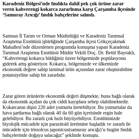
Karadeniz Bölgesi’nde fındıkta dahil pek çok ürüne zarar
veren kahverengi kokarca zararlısına karşı Çarşamba ilçesinde
‘Samuray Arıcığı’ fındık bahçelerine salındı.
Samsun İl Tarım ve Orman Müdürlüğü ve Karadeniz Tarımsal
Araştırma Enstitüsü işbirliğinde Çarşamba ilçesi Gökçeçakmak
Mahallesi’nde düzenlenen programda konuşma yapan Karadeniz
Tarımsal Araştırma Enstitüsü Müdür Vekili Doç. Dr. Betül Bayraklı,
“Kahverengi kokarca bildiğiniz üzere bölgemizde popülasyonu
giderek artış gösteriyor. Kokarca, bölgemizde ve ülkemizde
ekonomik değere sahip tarımsal ürün açısından zarar oluşturabilme
potansiyeline sahip bir zararlıdır.
Zarar gören ürünlerin ekonomik değeri düşmekte, buna bağlı olarak
da ekonomik açıdan da çok ciddi kayıplara sebep olabilmektedir.
Kokarcanın dişisi 220 adet yumurta üretebiliyor. Bu yumurtalar da
hava şartlarına bağlı olarak 40 ila 60 gün içerisinde ergin hale
gelebiliyor. Bu zararlı çok hızlı büyüyebiliyor. Enstitümüzde
biyolojik mücadele için parazitoid üretimine başladık ve zararlı ile
mücadele için trissolcus japonicus(samuray arıcığı)’u bugün fındık
bahçelerinde doğaya salacağız” şeklinde konuştu.