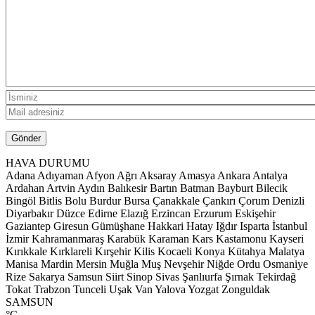
HAVA DURUMU
Adana
Adıyaman
Afyon
Ağrı
Aksaray
Amasya
Ankara
Antalya
Ardahan
Artvin
Aydın
Balıkesir
Bartın
Batman
Bayburt
Bilecik
Bingöl
Bitlis
Bolu
Burdur
Bursa
Çanakkale
Çankırı
Çorum
Denizli
Diyarbakır
Düzce
Edirne
Elazığ
Erzincan
Erzurum
Eskişehir
Gaziantep
Giresun
Gümüşhane
Hakkari
Hatay
Iğdır
Isparta
İstanbul
İzmir
Kahramanmaraş
Karabük
Karaman
Kars
Kastamonu
Kayseri
Kırıkkale
Kırklareli
Kırşehir
Kilis
Kocaeli
Konya
Kütahya
Malatya
Manisa
Mardin
Mersin
Muğla
Muş
Nevşehir
Niğde
Ordu
Osmaniye
Rize
Sakarya
Samsun
Siirt
Sinop
Sivas
Şanlıurfa
Şırnak
Tekirdağ
Tokat
Trabzon
Tunceli
Uşak
Van
Yalova
Yozgat
Zonguldak
SAMSUN
°C