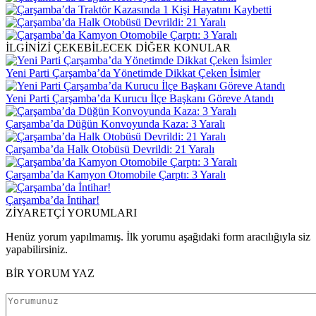
İLGİNİZİ ÇEKEBİLECEK DİĞER KONULAR
Yeni Parti Çarşamba’da Yönetimde Dikkat Çeken İsimler
Yeni Parti Çarşamba’da Kurucu İlçe Başkanı Göreve Atandı
Çarşamba’da Düğün Konvoyunda Kaza: 3 Yaralı
Çarşamba’da Halk Otobüsü Devrildi: 21 Yaralı
Çarşamba’da Kamyon Otomobile Çarptı: 3 Yaralı
Çarşamba’da İntihar!
ZİYARETÇİ YORUMLARI
Henüz yorum yapılmamış. İlk yorumu aşağıdaki form aracılığıyla siz
yapabilirsiniz.
BİR YORUM YAZ