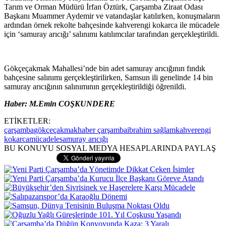
Tarım ve Orman Müdürü İrfan Öztürk, Çarşamba Ziraat Odası
Başkanı Muammer Aydemir ve vatandaşlar katılırken, konuşmaların
ardından örnek rekolte bahçesinde kahverengi kokarca ile mücadele
için ‘samuray arıcığı’ salınımı katılımcılar tarafından gerçekleştirildi.
Gökçeçakmak Mahallesi’nde bin adet samuray arıcığının fındık
bahçesine salınımı gerçekleştirilirken, Samsun ili genelinde 14 bin
samuray arıcığının salınımının gerçekleştirildiği öğrenildi.
Haber: M.Emin COŞKUNDERE
ETİKETLER:
çarşamba
gökçeçakmak
haber çarşamba
ibrahim sağlam
kahverengi
kokarca
mücadele
samuray arıcığı
BU KONUYU SOSYAL MEDYA HESAPLARINDA PAYLAŞ