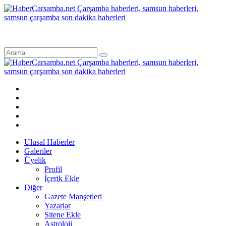
Ulusal Haberler
Galeriler
Üyelik
Profil
İçerik Ekle
Diğer
Gazete Manşetleri
Yazarlar
Sitene Ekle
Astroloji