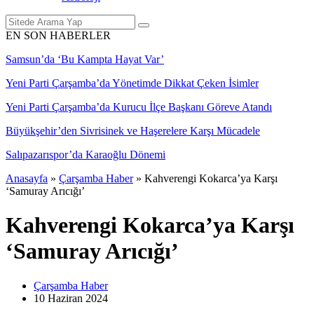
EN SON HABERLER
Samsun’da ‘Bu Kampta Hayat Var’
Yeni Parti Çarşamba’da Yönetimde Dikkat Çeken İsimler
Yeni Parti Çarşamba’da Kurucu İlçe Başkanı Göreve Atandı
Büyükşehir’den Sivrisinek ve Haşerelere Karşı Mücadele
Salıpazarıspor’da Karaoğlu Dönemi
Anasayfa
»
Çarşamba Haber
»
Kahverengi Kokarca’ya Karşı
‘Samuray Arıcığı’
Kahverengi Kokarca’ya Karşı
‘Samuray Arıcığı’
Çarşamba Haber
10 Haziran
2024