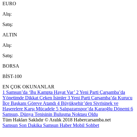
EURO
A
lış
:
S
atış
:
ALTIN
A
lış
:
S
atış
:
BORSA
BİST-100
EN ÇOK OKUNANLAR
1
Samsun’da ‘Bu Kampta Hayat Var’
2
Yeni Parti Çarşamba’da
Yönetimde Dikkat Çeken İsimler
3
Yeni Parti Çarşamba’da Kurucu
İlçe Başkanı Göreve Atandı
4
Büyükşehir’den Sivrisinek ve
Haşerelere Karşı Mücadele
5
Salıpazarıspor’da Karaoğlu Dönemi
6
Samsun, Dünya Tenisinin Buluşma Noktası Oldu
Tüm Hakları Saklıdır © Aralık 2018 Habercarsamba.net
Samsun Son Dakika
Samsun Haber
Mobil Sohbet