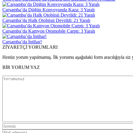
Çarşamba’da Düğün Konvoyunda Kaza: 3 Yaralı
Çarşamba’da Halk Otobüsü Devrildi: 21 Yaralı
Çarşamba’da Kamyon Otomobile Çarptı: 3 Yaralı
Çarşamba’da İntihar!
ZİYARETÇİ YORUMLARI
Henüz yorum yapılmamış. İlk yorumu aşağıdaki form aracılığıyla siz y
BİR YORUM YAZ