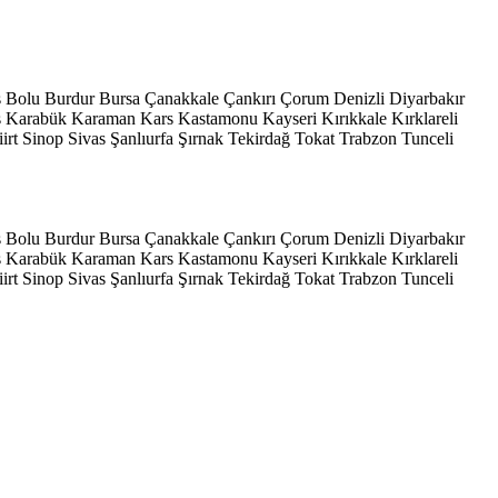
s
Bolu
Burdur
Bursa
Çanakkale
Çankırı
Çorum
Denizli
Diyarbakır
ş
Karabük
Karaman
Kars
Kastamonu
Kayseri
Kırıkkale
Kırklareli
iirt
Sinop
Sivas
Şanlıurfa
Şırnak
Tekirdağ
Tokat
Trabzon
Tunceli
s
Bolu
Burdur
Bursa
Çanakkale
Çankırı
Çorum
Denizli
Diyarbakır
ş
Karabük
Karaman
Kars
Kastamonu
Kayseri
Kırıkkale
Kırklareli
iirt
Sinop
Sivas
Şanlıurfa
Şırnak
Tekirdağ
Tokat
Trabzon
Tunceli