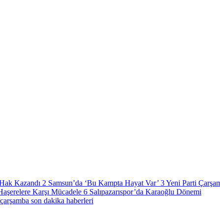
a Hak Kazandı
2
Samsun’da ‘Bu Kampta Hayat Var’
3
Yeni Parti Çarşa
Haşerelere Karşı Mücadele
6
Salıpazarıspor’da Karaoğlu Dönemi