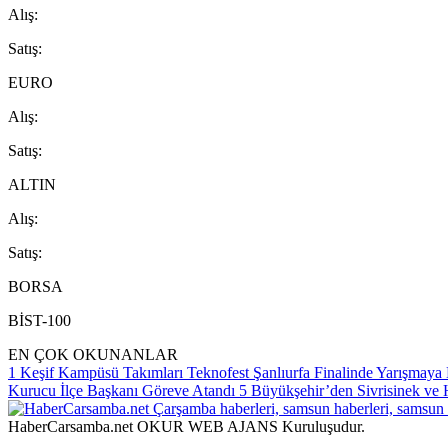
A
lış
:
S
atış
:
EURO
A
lış
:
S
atış
:
ALTIN
A
lış
:
S
atış
:
BORSA
BİST-100
EN ÇOK OKUNANLAR
1
Keşif Kampüsü Takımları Teknofest Şanlıurfa Finalinde Yarışmay
Kurucu İlçe Başkanı Göreve Atandı
5
Büyükşehir’den Sivrisinek ve 
HaberCarsamba.net OKUR WEB AJANS Kuruluşudur.