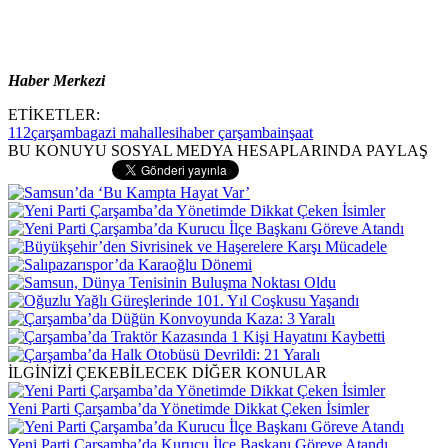
Haber Merkezi
ETİKETLER:
112
çarşamba
gazi mahallesi
haber çarşamba
inşaat
BU KONUYU SOSYAL MEDYA HESAPLARINDA PAYLAŞ
İLGİNİZİ ÇEKEBİLECEK DİĞER KONULAR
Yeni Parti Çarşamba’da Yönetimde Dikkat Çeken İsimler
Yeni Parti Çarşamba’da Kurucu İlçe Başkanı Göreve Atandı