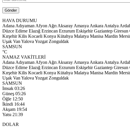
HAVA DURUMU
Adana
Adıyaman
Afyon
Ağrı
Aksaray
Amasya
Ankara
Antalya
Arda
Düzce
Edirne
Elazığ
Erzincan
Erzurum
Eskişehir
Gaziantep
Giresun
Kırşehir
Kilis
Kocaeli
Konya
Kütahya
Malatya
Manisa
Mardin
Mersi
Uşak
Van
Yalova
Yozgat
Zonguldak
SAMSUN
°C
NAMAZ VAKİTLERİ
Adana
Adıyaman
Afyon
Ağrı
Aksaray
Amasya
Ankara
Antalya
Arda
Düzce
Edirne
Elazığ
Erzincan
Erzurum
Eskişehir
Gaziantep
Giresun
Kırşehir
Kilis
Kocaeli
Konya
Kütahya
Malatya
Manisa
Mardin
Mersi
Uşak
Van
Yalova
Yozgat
Zonguldak
SAMSUN
İmsak
03:26
Güneş
05:26
Öğle
12:50
İkindi
16:44
Akşam
19:54
Yatsı
21:39
DOLAR