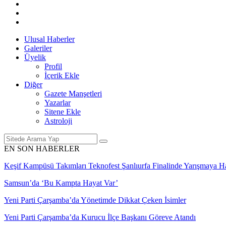
Ulusal Haberler
Galeriler
Üyelik
Profil
İçerik Ekle
Diğer
Gazete Manşetleri
Yazarlar
Sitene Ekle
Astroloji
EN SON HABERLER
Keşif Kampüsü Takımları Teknofest Şanlıurfa Finalinde Yarışmaya 
Samsun’da ‘Bu Kampta Hayat Var’
Yeni Parti Çarşamba’da Yönetimde Dikkat Çeken İsimler
Yeni Parti Çarşamba’da Kurucu İlçe Başkanı Göreve Atandı