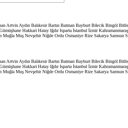
han
Artvin
Aydın
Balıkesir
Bartın
Batman
Bayburt
Bilecik
Bingöl
Bitli
Gümüşhane
Hakkari
Hatay
Iğdır
Isparta
İstanbul
İzmir
Kahramanmara
n
Muğla
Muş
Nevşehir
Niğde
Ordu
Osmaniye
Rize
Sakarya
Samsun
S
han
Artvin
Aydın
Balıkesir
Bartın
Batman
Bayburt
Bilecik
Bingöl
Bitli
Gümüşhane
Hakkari
Hatay
Iğdır
Isparta
İstanbul
İzmir
Kahramanmara
n
Muğla
Muş
Nevşehir
Niğde
Ordu
Osmaniye
Rize
Sakarya
Samsun
S