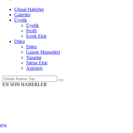
Ulusal Haberler
Galeriler
Üyelik
Üyelik
Profil
İçerik Ekle
Diğer
Diğer
Gazete Manşetleri
Yazarlar
Sitene Ekle
Astroloji
EN SON HABERLER