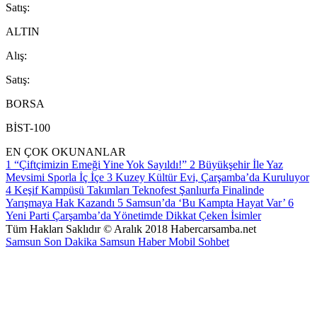
S
atış
:
ALTIN
A
lış
:
S
atış
:
BORSA
BİST-100
EN ÇOK OKUNANLAR
1
“Çiftçimizin Emeği Yine Yok Sayıldı!”
2
Büyükşehir İle Yaz
Mevsimi Sporla İç İçe
3
Kuzey Kültür Evi, Çarşamba’da Kuruluyor
4
Keşif Kampüsü Takımları Teknofest Şanlıurfa Finalinde
Yarışmaya Hak Kazandı
5
Samsun’da ‘Bu Kampta Hayat Var’
6
Yeni Parti Çarşamba’da Yönetimde Dikkat Çeken İsimler
Tüm Hakları Saklıdır © Aralık 2018 Habercarsamba.net
Samsun Son Dakika
Samsun Haber
Mobil Sohbet