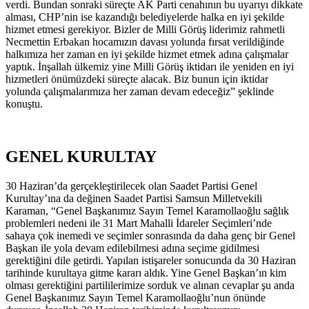
verdi. Bundan sonraki süreçte AK Parti cenahının bu uyarıyı dikkate
alması, CHP’nin ise kazandığı belediyelerde halka en iyi şekilde
hizmet etmesi gerekiyor. Bizler de Milli Görüş liderimiz rahmetli
Necmettin Erbakan hocamızın davası yolunda fırsat verildiğinde
halkımıza her zaman en iyi şekilde hizmet etmek adına çalışmalar
yaptık. İnşallah ülkemiz yine Milli Görüş iktidarı ile yeniden en iyi
hizmetleri önümüzdeki süreçte alacak. Biz bunun için iktidar
yolunda çalışmalarımıza her zaman devam edeceğiz” şeklinde
konuştu.
GENEL KURULTAY
30 Haziran’da gerçekleştirilecek olan Saadet Partisi Genel
Kurultay’ına da değinen Saadet Partisi Samsun Milletvekili
Karaman, “Genel Başkanımız Sayın Temel Karamollaoğlu sağlık
problemleri nedeni ile 31 Mart Mahalli İdareler Seçimleri’nde
sahaya çok inemedi ve seçimler sonrasında da daha genç bir Genel
Başkan ile yola devam edilebilmesi adına seçime gidilmesi
gerektiğini dile getirdi. Yapılan istişareler sonucunda da 30 Haziran
tarihinde kurultaya gitme kararı aldık. Yine Genel Başkan’ın kim
olması gerektiğini partililerimize sorduk ve alınan cevaplar şu anda
Genel Başkanımız Sayın Temel Karamollaoğlu’nun önünde