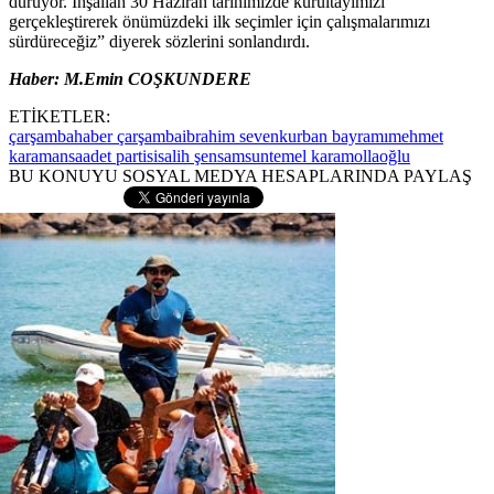
duruyor. İnşallah 30 Haziran tarihimizde kurultayımızı
gerçekleştirerek önümüzdeki ilk seçimler için çalışmalarımızı
sürdüreceğiz” diyerek sözlerini sonlandırdı.
Haber: M.Emin COŞKUNDERE
ETİKETLER:
çarşamba
haber çarşamba
ibrahim seven
kurban bayramı
mehmet
karaman
saadet partisi
salih şen
samsun
temel karamollaoğlu
BU KONUYU SOSYAL MEDYA HESAPLARINDA PAYLAŞ