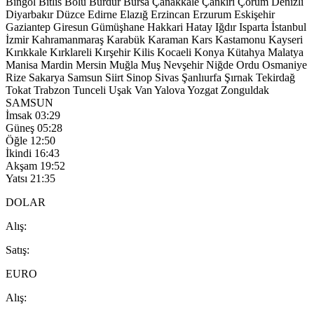
Bingöl
Bitlis
Bolu
Burdur
Bursa
Çanakkale
Çankırı
Çorum
Denizli
Diyarbakır
Düzce
Edirne
Elazığ
Erzincan
Erzurum
Eskişehir
Gaziantep
Giresun
Gümüşhane
Hakkari
Hatay
Iğdır
Isparta
İstanbul
İzmir
Kahramanmaraş
Karabük
Karaman
Kars
Kastamonu
Kayseri
Kırıkkale
Kırklareli
Kırşehir
Kilis
Kocaeli
Konya
Kütahya
Malatya
Manisa
Mardin
Mersin
Muğla
Muş
Nevşehir
Niğde
Ordu
Osmaniye
Rize
Sakarya
Samsun
Siirt
Sinop
Sivas
Şanlıurfa
Şırnak
Tekirdağ
Tokat
Trabzon
Tunceli
Uşak
Van
Yalova
Yozgat
Zonguldak
SAMSUN
İmsak
03:29
Güneş
05:28
Öğle
12:50
İkindi
16:43
Akşam
19:52
Yatsı
21:35
DOLAR
A
lış
:
S
atış
:
EURO
A
lış
: