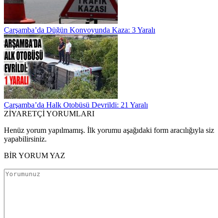
Çarşamba’da Düğün Konvoyunda Kaza: 3 Yaralı
Çarşamba’da Halk Otobüsü Devrildi: 21 Yaralı
ZİYARETÇİ YORUMLARI
Henüz yorum yapılmamış. İlk yorumu aşağıdaki form aracılığıyla siz
yapabilirsiniz.
BİR YORUM YAZ