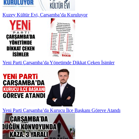
Kuzey Kültür Evi, Çarşamba’da Kuruluyor
Yeni Parti Çarşamba’da Yönetimde Dikkat Çeken İsimler
Yeni Parti Çarşamba’da Kurucu İlçe Başkanı Göreve Atandı