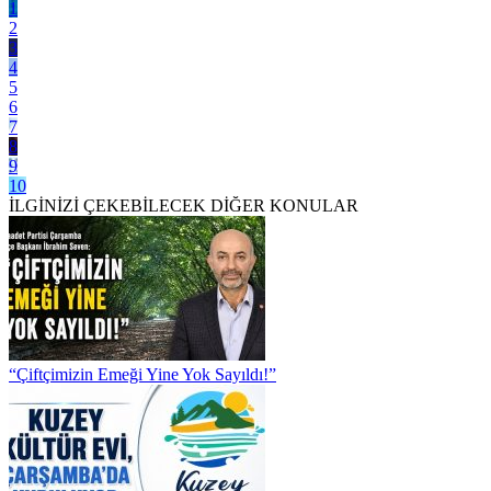
1
2
3
4
5
6
7
8
9
10
İLGİNİZİ ÇEKEBİLECEK DİĞER KONULAR
“Çiftçimizin Emeği Yine Yok Sayıldı!”