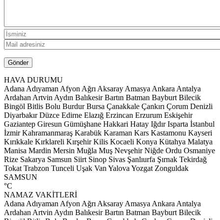
HAVA DURUMU
Adana
Adıyaman
Afyon
Ağrı
Aksaray
Amasya
Ankara
Antalya
Ardahan
Artvin
Aydın
Balıkesir
Bartın
Batman
Bayburt
Bilecik
Bingöl
Bitlis
Bolu
Burdur
Bursa
Çanakkale
Çankırı
Çorum
Denizli
Diyarbakır
Düzce
Edirne
Elazığ
Erzincan
Erzurum
Eskişehir
Gaziantep
Giresun
Gümüşhane
Hakkari
Hatay
Iğdır
Isparta
İstanbul
İzmir
Kahramanmaraş
Karabük
Karaman
Kars
Kastamonu
Kayseri
Kırıkkale
Kırklareli
Kırşehir
Kilis
Kocaeli
Konya
Kütahya
Malatya
Manisa
Mardin
Mersin
Muğla
Muş
Nevşehir
Niğde
Ordu
Osmaniye
Rize
Sakarya
Samsun
Siirt
Sinop
Sivas
Şanlıurfa
Şırnak
Tekirdağ
Tokat
Trabzon
Tunceli
Uşak
Van
Yalova
Yozgat
Zonguldak
SAMSUN
°C
NAMAZ VAKİTLERİ
Adana
Adıyaman
Afyon
Ağrı
Aksaray
Amasya
Ankara
Antalya
Ardahan
Artvin
Aydın
Balıkesir
Bartın
Batman
Bayburt
Bilecik