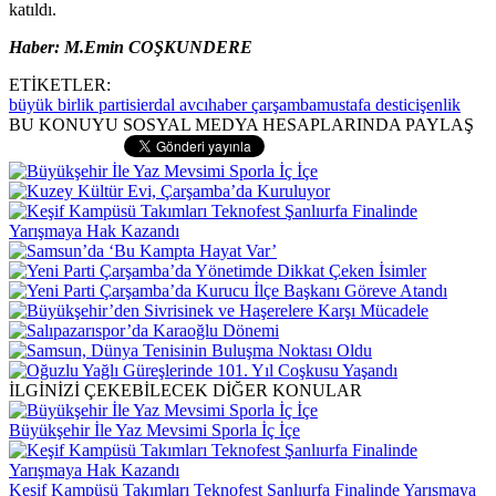
katıldı.
Haber: M.Emin COŞKUNDERE
ETİKETLER:
büyük birlik partisi
erdal avcı
haber çarşamba
mustafa destici
şenlik
BU KONUYU SOSYAL MEDYA HESAPLARINDA PAYLAŞ
İLGİNİZİ ÇEKEBİLECEK DİĞER KONULAR
Büyükşehir İle Yaz Mevsimi Sporla İç İçe
Keşif Kampüsü Takımları Teknofest Şanlıurfa Finalinde Yarışmaya