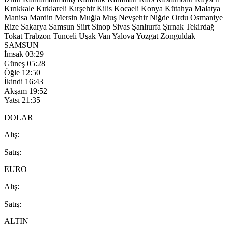
Kırıkkale
Kırklareli
Kırşehir
Kilis
Kocaeli
Konya
Kütahya
Malatya
Manisa
Mardin
Mersin
Muğla
Muş
Nevşehir
Niğde
Ordu
Osmaniye
Rize
Sakarya
Samsun
Siirt
Sinop
Sivas
Şanlıurfa
Şırnak
Tekirdağ
Tokat
Trabzon
Tunceli
Uşak
Van
Yalova
Yozgat
Zonguldak
SAMSUN
İmsak
03:29
Güneş
05:28
Öğle
12:50
İkindi
16:43
Akşam
19:52
Yatsı
21:35
DOLAR
A
lış
:
S
atış
:
EURO
A
lış
:
S
atış
:
ALTIN