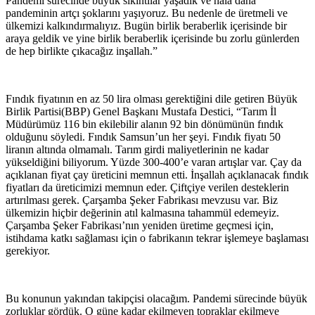
Pandemi sürecinde büyük sıkıntılar yaşadık ve hala daha
pandeminin artçı şoklarını yaşıyoruz. Bu nedenle de üretmeli ve
ülkemizi kalkındırmalıyız. Bugün birlik beraberlik içerisinde bir
araya geldik ve yine birlik beraberlik içerisinde bu zorlu günlerden
de hep birlikte çıkacağız inşallah.”
Fındık fiyatının en az 50 lira olması gerektiğini dile getiren Büyük
Birlik Partisi(BBP) Genel Başkanı Mustafa Destici, “Tarım İl
Müdürümüz 116 bin ekilebilir alanın 92 bin dönümünün fındık
olduğunu söyledi. Fındık Samsun’un her şeyi. Fındık fiyatı 50
liranın altında olmamalı. Tarım girdi maliyetlerinin ne kadar
yükseldiğini biliyorum. Yüzde 300-400’e varan artışlar var. Çay da
açıklanan fiyat çay üreticini memnun etti. İnşallah açıklanacak fındık
fiyatları da üreticimizi memnun eder. Çiftçiye verilen desteklerin
artırılması gerek. Çarşamba Şeker Fabrikası mevzusu var. Biz
ülkemizin hiçbir değerinin atıl kalmasına tahammül edemeyiz.
Çarşamba Şeker Fabrikası’nın yeniden üretime geçmesi için,
istihdama katkı sağlaması için o fabrikanın tekrar işlemeye başlaması
gerekiyor.
Bu konunun yakından takipçisi olacağım. Pandemi sürecinde büyük
zorluklar gördük. O güne kadar ekilmeyen topraklar ekilmeye