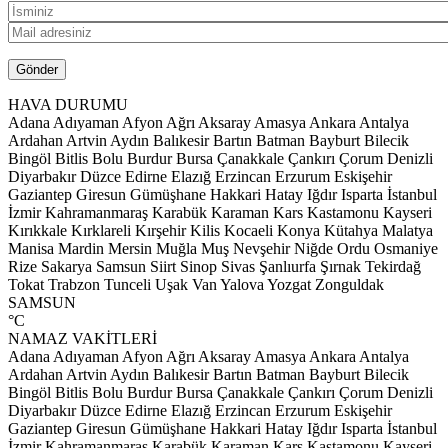
HAVA DURUMU
Adana
Adıyaman
Afyon
Ağrı
Aksaray
Amasya
Ankara
Antalya
Ardahan
Artvin
Aydın
Balıkesir
Bartın
Batman
Bayburt
Bilecik
Bingöl
Bitlis
Bolu
Burdur
Bursa
Çanakkale
Çankırı
Çorum
Denizli
Diyarbakır
Düzce
Edirne
Elazığ
Erzincan
Erzurum
Eskişehir
Gaziantep
Giresun
Gümüşhane
Hakkari
Hatay
Iğdır
Isparta
İstanbul
İzmir
Kahramanmaraş
Karabük
Karaman
Kars
Kastamonu
Kayseri
Kırıkkale
Kırklareli
Kırşehir
Kilis
Kocaeli
Konya
Kütahya
Malatya
Manisa
Mardin
Mersin
Muğla
Muş
Nevşehir
Niğde
Ordu
Osmaniye
Rize
Sakarya
Samsun
Siirt
Sinop
Sivas
Şanlıurfa
Şırnak
Tekirdağ
Tokat
Trabzon
Tunceli
Uşak
Van
Yalova
Yozgat
Zonguldak
SAMSUN
°C
NAMAZ VAKİTLERİ
Adana
Adıyaman
Afyon
Ağrı
Aksaray
Amasya
Ankara
Antalya
Ardahan
Artvin
Aydın
Balıkesir
Bartın
Batman
Bayburt
Bilecik
Bingöl
Bitlis
Bolu
Burdur
Bursa
Çanakkale
Çankırı
Çorum
Denizli
Diyarbakır
Düzce
Edirne
Elazığ
Erzincan
Erzurum
Eskişehir
Gaziantep
Giresun
Gümüşhane
Hakkari
Hatay
Iğdır
Isparta
İstanbul
İzmir
Kahramanmaraş
Karabük
Karaman
Kars
Kastamonu
Kayseri