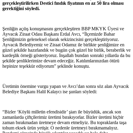
gerçekleştirilirken Destici fındık fiyatının en az 50 lira olması
gerektiğini söyledi.
Şenliğin açılış konuşmasını gerçekleştiren BBP MKYK Üyesi ve
Ayvacık Ziraat Odası Başkanı Erdal Avcı, “İlçemizde Bahar
Şenliğimizin geleneksel olarak sekizincisini gerçekleştiriyoruz.
Ayvacık Belediyemiz ve Ziraat Odamız ile birlikte şenliğimize en
güzel şekilde hazırlandık ve bugün çok güzel bir birlik, beraberlik ve
kardeşlik örneği gösteriyoruz. İnşallah bundan sonraki yıllarda da bu
şekilde şenliklerimize devam edeceğiz. Katılımlarınızdan ötürü
hepinize teşekkür ediyorum” şeklinde konuştu.
Üretimin önemine vurgu yapan ve Avcı’dan sonra söz alan Ayvacık
Belediye Başkanı Halil Kalaycı ise şunları söyledi:
“Bizler ‘Köylü milletin efendisidir’ şiarı ile büyüdük, ancak son
zamanlarda çiftçilerimiz üretimi bırakıyorlar. Bizler üretimi hiçbir
zaman bırakmadan üretmeye devam etmeliyiz. Bu topraklarda taşa
tohum eksek ürün yetişir. O nedenle üretmeyi bırakmamalıyız.