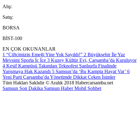
A
lış
:
S
atış
:
BORSA
BİST-100
EN ÇOK OKUNANLAR
1
“Çiftçimizin Emeği Yine Yok Sayıldı!”
2
Büyükşehir İle Yaz
Mevsimi Sporla İç İçe
3
Kuzey Kültür Evi, Çarşamba’da Kuruluyor
4
Keşif Kampüsü Takımları Teknofest Şanlıurfa Finalinde
Yarışmaya Hak Kazandı
5
Samsun’da ‘Bu Kampta Hayat Var’
6
Yeni Parti Çarşamba’da Yönetimde Dikkat Çeken İsimler
Tüm Hakları Saklıdır © Aralık 2018 Habercarsamba.net
Samsun Son Dakika
Samsun Haber
Mobil Sohbet