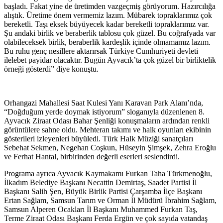
başladı. Fakat yine de üretimden vazgeçmiş görüyorum. Hazırcılığa
alıştık. Üretime önem vermemiz lazım. Mübarek topraklarımız çok
bereketli. Taşı eksek büyüyecek kadar bereketli topraklarımız var.
Şu andaki birlik ve beraberlik tablosu çok güzel. Bu coğrafyada var
olabileceksek birlik, beraberlik kardeşlik içinde olmamamız lazım.
Bu ruhu genç nesillere aktarırsak Türkiye Cumhuriyeti devleti
ilelebet payidar olacaktır. Bugün Ayvacık’ta çok güzel bir birliktelik
örneği gösterdi” diye konuştu.
Orhangazi Mahallesi Saat Kulesi Yanı Karavan Park Alanı’nda,
“Doğduğum yerde doymak istiyorum” sloganıyla düzenlenen 8.
Ayvacık Ziraat Odası Bahar Şenliği konuşmaların ardından renkli
görüntülere sahne oldu. Mehteran takımı ve halk oyunları ekibinin
gösterileri izleyenleri büyüledi. Türk Halk Müziği sanatçıları
Sebehat Sekmen, Negehan Coşkun, Hüseyin Şimşek, Zehra Eroğlu
ve Ferhat Hantal, birbirinden değerli eserleri seslendirdi.
Programa ayrıca Ayvacık Kaymakamı Furkan Taha Türkmenoğlu,
İlkadım Belediye Başkanı Necattin Demirtaş, Saadet Partisi İl
Başkanı Salih Şen, Büyük Birlik Partisi Çarşamba İlçe Başkanı
Ertan Sağlam, Samsun Tarım ve Orman İl Müdürü İbrahim Sağlam,
Samsun Alperen Ocakları İl Başkanı Muhammed Furkan Taş,
Terme Ziraat Odası Başkanı Ferda Ergün ve çok sayıda vatandaş