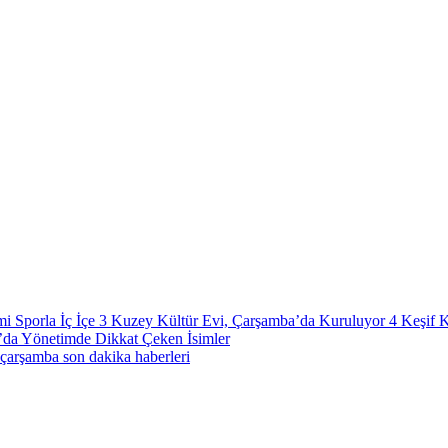
i Sporla İç İçe
3
Kuzey Kültür Evi, Çarşamba’da Kuruluyor
4
Keşif 
’da Yönetimde Dikkat Çeken İsimler