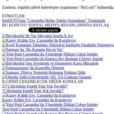
Zanlının, örgütün şifreli haberleşme uygulaması “ByLock” kullandığı,
ETİKETLER:
fetö
FETÖ'nün "Çarşamba Bölge Talebe Sorumlusu" Tutuklandı
BU KONUYU SOSYAL MEDYA HESAPLARINDA PAYLAŞ
İLGİNİZİ ÇEKEBİLECEK DİĞER KONULAR
“Çiftçimizin Emeği Yine Yok Sayıldı!”
Kuzey Kültür Evi, Çarşamba’da Kuruluyor
Yeni Parti Çarşamba’da Yönetimde Dikkat Çeken İsimler