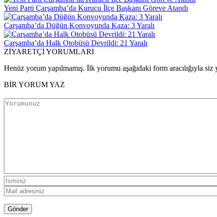
Yeni Parti Çarşamba’da Kurucu İlçe Başkanı Göreve Atandı
Çarşamba’da Düğün Konvoyunda Kaza: 3 Yaralı
Çarşamba’da Halk Otobüsü Devrildi: 21 Yaralı
ZİYARETÇİ YORUMLARI
Henüz yorum yapılmamış. İlk yorumu aşağıdaki form aracılığıyla siz y
BİR YORUM YAZ