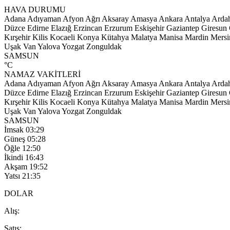
HAVA DURUMU
Adana
Adıyaman
Afyon
Ağrı
Aksaray
Amasya
Ankara
Antalya
Arda
Düzce
Edirne
Elazığ
Erzincan
Erzurum
Eskişehir
Gaziantep
Giresun
Kırşehir
Kilis
Kocaeli
Konya
Kütahya
Malatya
Manisa
Mardin
Mersi
Uşak
Van
Yalova
Yozgat
Zonguldak
SAMSUN
°C
NAMAZ VAKİTLERİ
Adana
Adıyaman
Afyon
Ağrı
Aksaray
Amasya
Ankara
Antalya
Arda
Düzce
Edirne
Elazığ
Erzincan
Erzurum
Eskişehir
Gaziantep
Giresun
Kırşehir
Kilis
Kocaeli
Konya
Kütahya
Malatya
Manisa
Mardin
Mersi
Uşak
Van
Yalova
Yozgat
Zonguldak
SAMSUN
İmsak
03:29
Güneş
05:28
Öğle
12:50
İkindi
16:43
Akşam
19:52
Yatsı
21:35
DOLAR
A
lış
:
S
atış
: