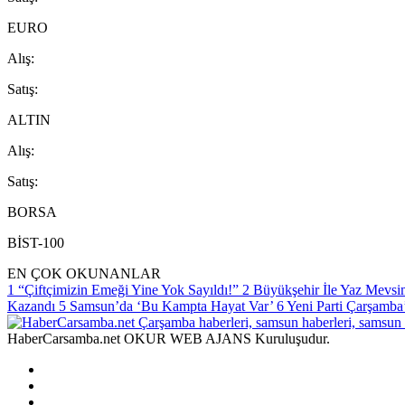
EURO
A
lış
:
S
atış
:
ALTIN
A
lış
:
S
atış
:
BORSA
BİST-100
EN ÇOK OKUNANLAR
1
“Çiftçimizin Emeği Yine Yok Sayıldı!”
2
Büyükşehir İle Yaz Mevsim
Kazandı
5
Samsun’da ‘Bu Kampta Hayat Var’
6
Yeni Parti Çarşamba
HaberCarsamba.net OKUR WEB AJANS Kuruluşudur.