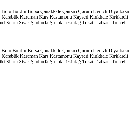
s
Bolu
Burdur
Bursa
Çanakkale
Çankırı
Çorum
Denizli
Diyarbakır
ş
Karabük
Karaman
Kars
Kastamonu
Kayseri
Kırıkkale
Kırklareli
iirt
Sinop
Sivas
Şanlıurfa
Şırnak
Tekirdağ
Tokat
Trabzon
Tunceli
s
Bolu
Burdur
Bursa
Çanakkale
Çankırı
Çorum
Denizli
Diyarbakır
ş
Karabük
Karaman
Kars
Kastamonu
Kayseri
Kırıkkale
Kırklareli
iirt
Sinop
Sivas
Şanlıurfa
Şırnak
Tekirdağ
Tokat
Trabzon
Tunceli