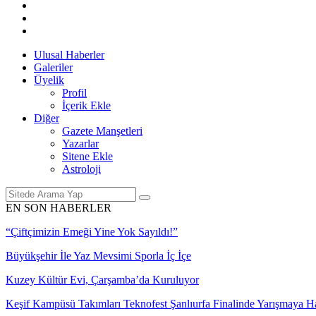
Ulusal Haberler
Galeriler
Üyelik
Profil
İçerik Ekle
Diğer
Gazete Manşetleri
Yazarlar
Sitene Ekle
Astroloji
EN SON HABERLER
“Çiftçimizin Emeği Yine Yok Sayıldı!”
Büyükşehir İle Yaz Mevsimi Sporla İç İçe
Kuzey Kültür Evi, Çarşamba’da Kuruluyor
Keşif Kampüsü Takımları Teknofest Şanlıurfa Finalinde Yarışmaya 