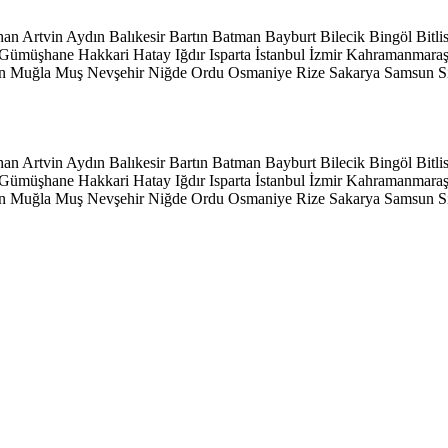
han
Artvin
Aydın
Balıkesir
Bartın
Batman
Bayburt
Bilecik
Bingöl
Bitli
Gümüşhane
Hakkari
Hatay
Iğdır
Isparta
İstanbul
İzmir
Kahramanmara
n
Muğla
Muş
Nevşehir
Niğde
Ordu
Osmaniye
Rize
Sakarya
Samsun
S
han
Artvin
Aydın
Balıkesir
Bartın
Batman
Bayburt
Bilecik
Bingöl
Bitli
Gümüşhane
Hakkari
Hatay
Iğdır
Isparta
İstanbul
İzmir
Kahramanmara
n
Muğla
Muş
Nevşehir
Niğde
Ordu
Osmaniye
Rize
Sakarya
Samsun
S