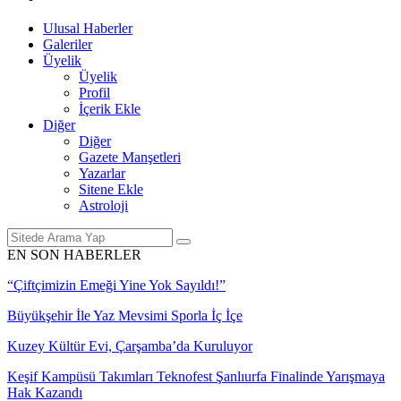
Ulusal Haberler
Galeriler
Üyelik
Üyelik
Profil
İçerik Ekle
Diğer
Diğer
Gazete Manşetleri
Yazarlar
Sitene Ekle
Astroloji
EN SON HABERLER
de Yarışmaya