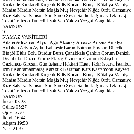
Kırıkkale
Kırklareli
Kırşehir
Kilis
Kocaeli
Konya
Kütahya
Malatya
Manisa
Mardin
Mersin
Muğla
Muş
Nevşehir
Niğde
Ordu
Osmaniye
Rize
Sakarya
Samsun
Siirt
Sinop
Sivas
Şanlıurfa
Şırnak
Tekirdağ
Tokat
Trabzon
Tunceli
Uşak
Van
Yalova
Yozgat
Zonguldak
SAMSUN
°C
NAMAZ VAKİTLERİ
Adana
Adıyaman
Afyon
Ağrı
Aksaray
Amasya
Ankara
Antalya
Ardahan
Artvin
Aydın
Balıkesir
Bartın
Batman
Bayburt
Bilecik
Bingöl
Bitlis
Bolu
Burdur
Bursa
Çanakkale
Çankırı
Çorum
Denizli
Diyarbakır
Düzce
Edirne
Elazığ
Erzincan
Erzurum
Eskişehir
Gaziantep
Giresun
Gümüşhane
Hakkari
Hatay
Iğdır
Isparta
İstanbul
İzmir
Kahramanmaraş
Karabük
Karaman
Kars
Kastamonu
Kayseri
Kırıkkale
Kırklareli
Kırşehir
Kilis
Kocaeli
Konya
Kütahya
Malatya
Manisa
Mardin
Mersin
Muğla
Muş
Nevşehir
Niğde
Ordu
Osmaniye
Rize
Sakarya
Samsun
Siirt
Sinop
Sivas
Şanlıurfa
Şırnak
Tekirdağ
Tokat
Trabzon
Tunceli
Uşak
Van
Yalova
Yozgat
Zonguldak
SAMSUN
İmsak
03:28
Güneş
05:27
Öğle
12:50
İkindi
16:44
Akşam
19:53
Yatsı
21:37