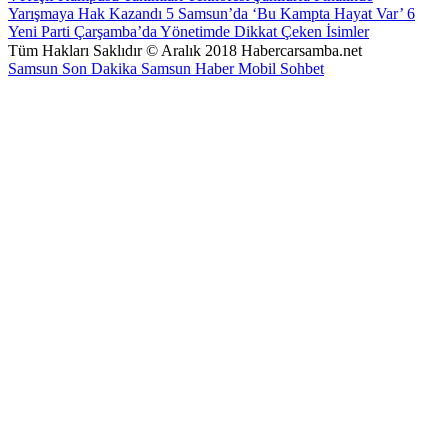
Yarışmaya Hak Kazandı
5
Samsun’da ‘Bu Kampta Hayat Var’
6
Yeni Parti Çarşamba’da Yönetimde Dikkat Çeken İsimler
Tüm Hakları Saklıdır © Aralık 2018 Habercarsamba.net
Samsun Son Dakika
Samsun Haber
Mobil Sohbet