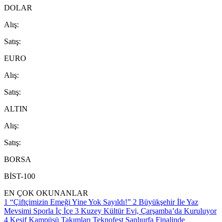
DOLAR
A
lış
:
S
atış
:
EURO
A
lış
:
S
atış
:
ALTIN
A
lış
:
S
atış
:
BORSA
BİST-100
EN ÇOK OKUNANLAR
1
“Çiftçimizin Emeği Yine Yok Sayıldı!”
2
Büyükşehir İle Yaz
Mevsimi Sporla İç İçe
3
Kuzey Kültür Evi, Çarşamba’da Kuruluyor
4
Keşif Kampüsü Takımları Teknofest Şanlıurfa Finalinde