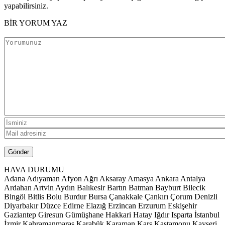
yapabilirsiniz.
BİR YORUM YAZ
HAVA DURUMU
Adana
Adıyaman
Afyon
Ağrı
Aksaray
Amasya
Ankara
Antalya
Ardahan
Artvin
Aydın
Balıkesir
Bartın
Batman
Bayburt
Bilecik
Bingöl
Bitlis
Bolu
Burdur
Bursa
Çanakkale
Çankırı
Çorum
Denizli
Diyarbakır
Düzce
Edirne
Elazığ
Erzincan
Erzurum
Eskişehir
Gaziantep
Giresun
Gümüşhane
Hakkari
Hatay
Iğdır
Isparta
İstanbul
İzmir
Kahramanmaraş
Karabük
Karaman
Kars
Kastamonu
Kayseri