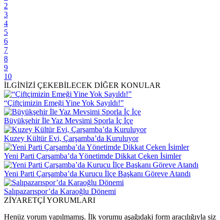
2
3
4
5
6
7
8
9
10
İLGİNİZİ ÇEKEBİLECEK DİĞER KONULAR
“Çiftçimizin Emeği Yine Yok Sayıldı!”
Büyükşehir İle Yaz Mevsimi Sporla İç İçe
Kuzey Kültür Evi, Çarşamba’da Kuruluyor
Yeni Parti Çarşamba’da Yönetimde Dikkat Çeken İsimler
Yeni Parti Çarşamba’da Kurucu İlçe Başkanı Göreve Atandı
Salıpazarıspor’da Karaoğlu Dönemi
ZİYARETÇİ YORUMLARI
Henüz yorum yapılmamış. İlk yorumu aşağıdaki form aracılığıyla siz